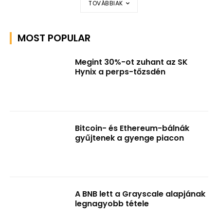
TOVÁBBIAK
MOST POPULAR
Megint 30%-ot zuhant az SK
Hynix a perps-tőzsdén
Bitcoin- és Ethereum-bálnák
gyűjtenek a gyenge piacon
A BNB lett a Grayscale alapjának
legnagyobb tétele