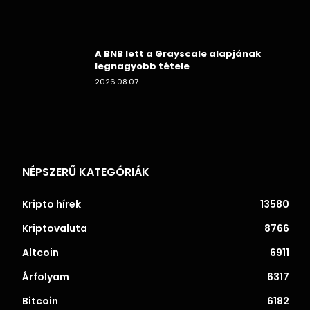
A BNB lett a Grayscale alapjának
legnagyobb tétele
2026.08.07.
NÉPSZERŰ KATEGÓRIÁK
Kripto hírek
13580
Kriptovaluta
8766
Altcoin
6911
Árfolyam
6317
Bitcoin
6182