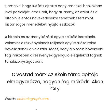
Kiemelve, hogy Buffett ejtette nagy amerikai bankokban
lévő pozícióját, arra utalt, hogy az arany, az ezüst és a
bitcoin jelentős növekedésekre tehetnek szert mint
biztonságos menedéket nyújtó eszközök.
A bitcoin és az arany közötti egyre szűkölő korreláció,
valamint a rézvénypiacok ralijának együttállása mind
növelik annak a valószínűségét, hogy a bitcoin növekedni
fog, miközben a részvények gyengülő életjelekről fognak
tanúbizonyságot adni.
Olvastad már?
Az Akoin társalapítója
elmagyarázza, hogyan fog működni Akon
City
Forrás:
cointelegraph.com