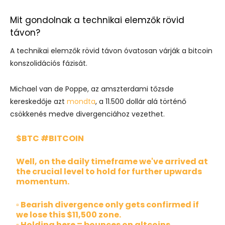
Mit gondolnak a technikai elemzők rövid
távon?
A technikai elemzők rövid távon óvatosan várják a bitcoin
konszolidációs fázisát.
Michael van de Poppe, az amszterdami tőzsde
kereskedője azt
mondta
, a 11.500 dollár alá történő
csökkenés medve divergenciához vezethet.
$BTC
#BITCOIN
Well, on the daily timeframe we've arrived at
the crucial level to hold for further upwards
momentum.
▫️ Bearish divergence only gets confirmed if
we lose this $11,500 zone.
▫️ Holding here = bounces on altcoins.