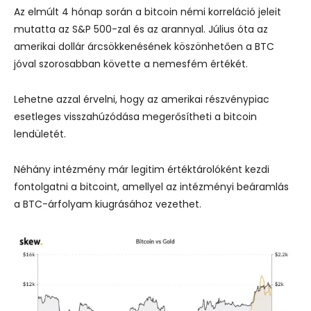
Az elmúlt 4 hónap során a bitcoin némi korreláció jeleit
mutatta az S&P 500-zal és az arannyal. Július óta az
amerikai dollár árcsökkenésének köszönhetően a BTC
jóval szorosabban követte a nemesfém értékét.
Lehetne azzal érvelni, hogy az amerikai részvénypiac
esetleges visszahúzódása megerősítheti a bitcoin
lendületét.
Néhány intézmény már legitim értéktárolóként kezdi
fontolgatni a bitcoint, amellyel az intézményi beáramlás
a BTC-árfolyam kiugrásához vezethet.