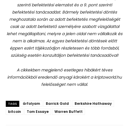
szerinti befektetési elemzést és a 9. pont szerinti
befektetési tanácsadást.
Bármely befektetési döntés
meghozatala során az adott befektetés megfelelőségét
csak az adott befektető személyére szabott vizsgálattal
lehet megállapítani, melyre a jelen oldal nem vállalkozik és
nem is alkalmas. Az egyes befektetési döntések előtt
éppen ezért tájékozódjon részletesen és több forrásból,
szükség esetén konzultáljon befektetési tanácsadóval!
A cikkekben megjelenő esetleges hibákért téves
információkból eredendő anyagi károkért a kriptoworld.hu
felelősséget nem vállal.
árfolyam
Barrick Gold
Berkshire Hathaway
TAGS
bitcoin
Tom Essaye
Warren Buffett