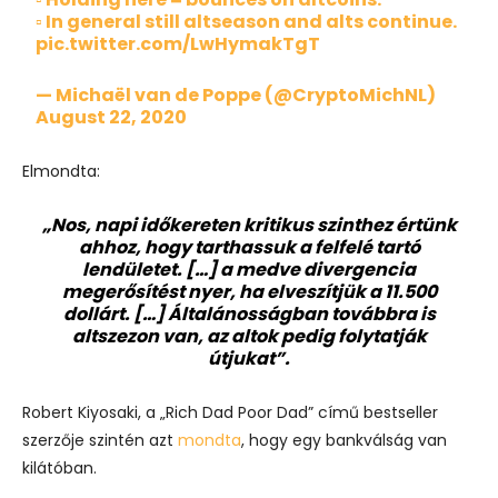
▫️ In general still altseason and alts continue.
pic.twitter.com/LwHymakTgT
— Michaël van de Poppe (@CryptoMichNL)
August 22, 2020
Elmondta:
„Nos, napi időkereten kritikus szinthez értünk
ahhoz, hogy tarthassuk a felfelé tartó
lendületet. […] a medve divergencia
megerősítést nyer, ha elveszítjük a 11.500
dollárt. […] Általánosságban továbbra is
altszezon van, az altok pedig folytatják
útjukat”.
Robert Kiyosaki, a „Rich Dad Poor Dad” című bestseller
szerzője szintén azt
mondta
, hogy egy bankválság van
kilátóban.