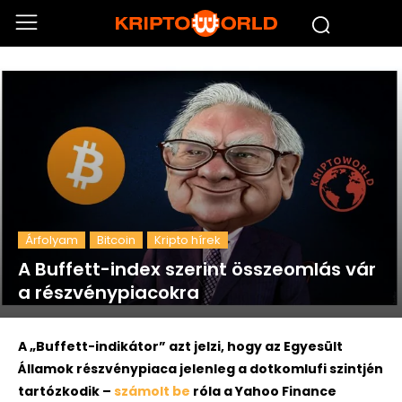
Árfolyam
Bitcoin
Kripto hírek
A Buffett-index szerint összeomlás vár
a részvénypiacokra
A „Buffett-indikátor” azt jelzi, hogy az Egyesült
Államok részvénypiaca jelenleg a dotkomlufi szintjén
tartózkodik –
számolt be
róla a Yahoo Finance