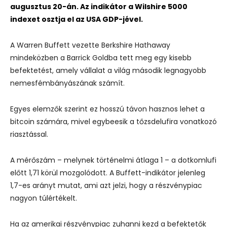
augusztus 20-án. Az indikátor a Wilshire 5000
indexet osztja el az USA GDP-jével.
A Warren Buffett vezette Berkshire Hathaway
mindeközben a Barrick Goldba tett meg egy kisebb
befektetést, amely vállalat a világ második legnagyobb
nemesfémbányászának számít.
Egyes elemzők szerint ez hosszú távon hasznos lehet a
bitcoin számára, mivel egybeesik a tőzsdelufira vonatkozó
riasztással.
A mérőszám – melynek történelmi átlaga 1 – a dotkomlufi
előtt 1,71 körül mozgolódott. A Buffett-indikátor jelenleg
1,7-es arányt mutat, ami azt jelzi, hogy a részvénypiac
nagyon túlértékelt.
Ha az amerikai részvénypiac zuhanni kezd a befektetők