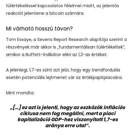
túlértékeléssel kapcsolatos félelmei miatt, az jelentős
reakciót jelentene a bitcoin számára.
Mi várható hosszú távon?
Tom Essaye, a Sevens Report Research alapítója szerint a
részvények már akkor is „fundamentálisan túlértékeltek”,
amikor a Buffett-indikátor eléri az 1,3-as értéket.
A jelenlegi, 1,7-es szint azt jelzi, hogy egy trendfordulás
esetén potenciális lejtmenet vár az értékpapírpiacokra.
Mint mondta:
„[…] ez azt is jelenti, hogy az eszközök inflációs
ciklusa nem fog megállni, mert a piaci
kapitalizáció GDP-hez viszonyított 1,7-es
aránya erre utal”.