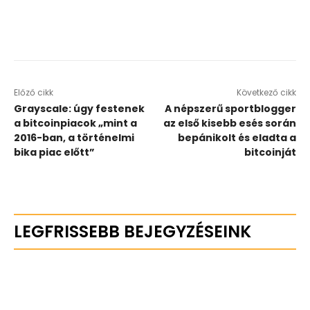
Előző cikk
Következő cikk
Grayscale: úgy festenek
A népszerű sportblogger
a bitcoinpiacok „mint a
az első kisebb esés során
2016-ban, a történelmi
bepánikolt és eladta a
bika piac előtt”
bitcoinját
LEGFRISSEBB BEJEGYZÉSEINK