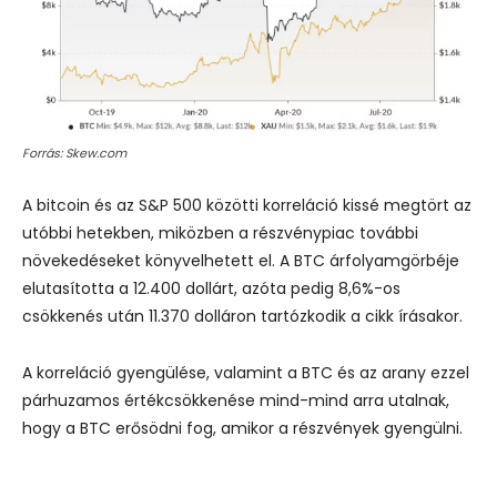
Forrás: Skew.com
A bitcoin és az S&P 500 közötti korreláció kissé megtört az
utóbbi hetekben, miközben a részvénypiac további
növekedéseket könyvelhetett el. A BTC árfolyamgörbéje
elutasította a 12.400 dollárt, azóta pedig 8,6%-os
csökkenés után 11.370 dolláron tartózkodik a cikk írásakor.
A korreláció gyengülése, valamint a BTC és az arany ezzel
párhuzamos értékcsökkenése mind-mind arra utalnak,
hogy a BTC erősödni fog, amikor a részvények gyengülni.