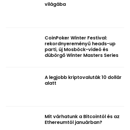
világába
CoinPoker Winter Festival:
rekordnyereményű heads-up
parti, új Mosböck-videó és
dübörgő Winter Masters Series
A legjobb kriptovaluták 10 dollár
alatt
Mit várhatunk a Bitcointól és az
Ethereumtól januárban?