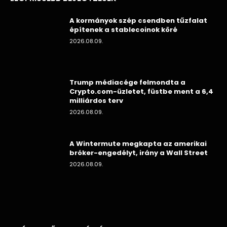
A kormányok szép csendben tűzfalat
építenek a stablecoinok köré
2026.08.09.
Trump médiacége felmondta a
Crypto.com-üzletet, füstbe ment a 6,4
milliárdos terv
2026.08.09.
A Wintermute megkapta az amerikai
bróker-engedélyt, irány a Wall Street
2026.08.09.