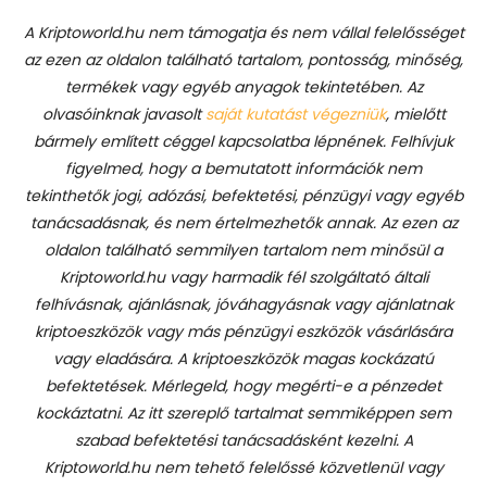
A Kriptoworld.hu nem támogatja és nem vállal felelősséget
az ezen az oldalon található tartalom, pontosság, minőség,
termékek vagy egyéb anyagok tekintetében. Az
olvasóinknak javasolt
saját kutatást végezniük
, mielőtt
bármely említett céggel kapcsolatba lépnének. Felhívjuk
figyelmed, hogy a bemutatott információk nem
tekinthetők jogi, adózási, befektetési, pénzügyi vagy egyéb
tanácsadásnak, és nem értelmezhetők annak. Az ezen az
oldalon található semmilyen tartalom nem minősül a
Kriptoworld.hu vagy harmadik fél szolgáltató általi
felhívásnak, ajánlásnak, jóváhagyásnak vagy ajánlatnak
kriptoeszközök vagy más pénzügyi eszközök vásárlására
vagy eladására. A kriptoeszközök magas kockázatú
befektetések. Mérlegeld, hogy megérti-e a pénzedet
kockáztatni. Az itt szereplő tartalmat semmiképpen sem
szabad befektetési tanácsadásként kezelni. A
Kriptoworld.hu nem tehető felelőssé közvetlenül vagy