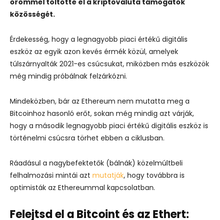
örömmel töltötte el a kriptovaluta támogatók
közösségét.
Érdekesség, hogy a legnagyobb piaci értékű digitális
eszköz az egyik azon kevés érmék közül, amelyek
túlszárnyalták 2021-es csúcsukat, miközben más eszközök
még mindig próbálnak felzárkózni.
Mindeközben, bár az Ethereum nem mutatta meg a
Bitcoinhoz hasonló erőt, sokan még mindig azt várják,
hogy a második legnagyobb piaci értékű digitális eszköz is
történelmi csúcsra törhet ebben a ciklusban.
Ráadásul a nagybefektetők (bálnák) közelmúltbeli
felhalmozási mintái azt
mutatják
, hogy továbbra is
optimisták az Ethereummal kapcsolatban.
Felejtsd el a Bitcoint és az Ethert: