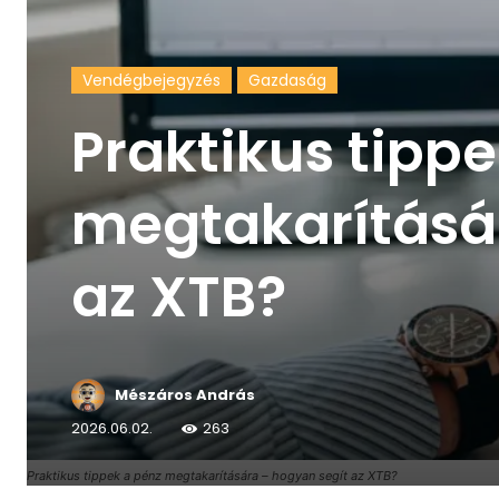
Vendégbejegyzés
Gazdaság
Praktikus tipp
megtakarításá
az XTB?
Mészáros András
2026.06.02.
263
Praktikus tippek a pénz megtakarítására – hogyan segít az XTB?