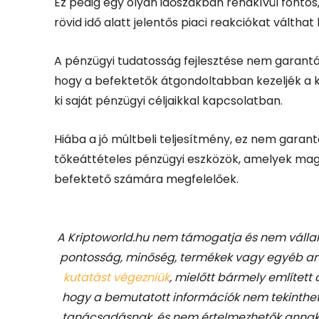
Ez pedig egy olyan időszakban rendkívül fonto
rövid idő alatt jelentős piaci reakciókat válthat
A pénzügyi tudatosság fejlesztése nem garantá
hogy a befektetők átgondoltabban kezeljék a k
ki saját pénzügyi céljaikkal kapcsolatban.
Hiába a jó múltbeli teljesítmény, ez nem garan
tőkeáttételes pénzügyi eszközök, amelyek mag
befektető számára megfelelőek.
A Kriptoworld.hu nem támogatja és nem vállal 
pontosság, minőség, termékek vagy egyéb any
kutatást végezniük
, mielőtt bármely említett
hogy a bemutatott információk nem tekinthető
tanácsadásnak, és nem értelmezhetők annak.