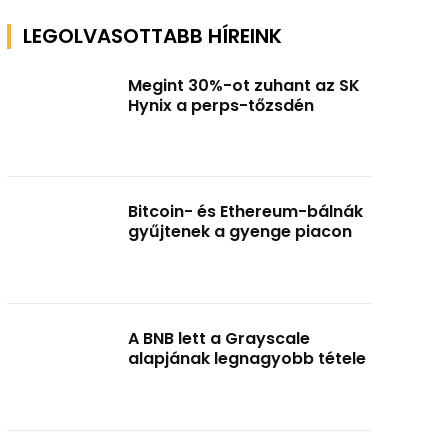
LEGOLVASOTTABB HÍREINK
Megint 30%-ot zuhant az SK
Hynix a perps-tőzsdén
Bitcoin- és Ethereum-bálnák
gyűjtenek a gyenge piacon
A BNB lett a Grayscale
alapjának legnagyobb tétele