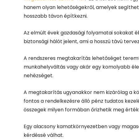
hanem olyan lehetőségekről, amelyek segíthe
hosszabb távon építkezni.
Az elmúlt évek gazdasági folyamatai sokakat éb
biztonsági hálót jelent, ami a hosszú távú tervez
A rendszeres megtakarítás lehetőséget teremth
munkahelyváltás vagy akár egy komolyabb élet
nehézséget.
A megtakarítás ugyanakkor nem kizárólag a köl
fontos a rendelkezésre álló pénz tudatos kezel
összegek milyen formában őrizhetik meg érték
Egy alacsony kamatkörnyezetben vagy magasab
kérdéssé válhat.