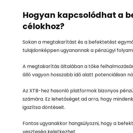
Hogyan kapcsolódhat a be
célokhoz?
Sokan a megtakarítást és a befektetést egymás
tulajdonképpen ugyanannak a pénzügyi folyam
A megtakarítás általában a tőke felhalmozásáró
álló vagyon hosszabb idő alatt potenciálisan n
Az XTB-hez hasonló platformok bizonyos pénzüg
számára. Ez lehetőséget ad arra, hogy mindenk
igazítsa döntéseit.
Fontos ugyanakkor hangsúlyozni, hogy a befekt
veszteség keletkezhet.