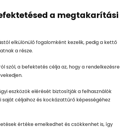
fektetésed a megtakarítási
tól elkülönülő fogalomként kezelik, pedig a kettő
atnak a része.
l szól, a befektetés célja az, hogy a rendelkezésre
övekedjen.
yi eszközök elérését biztosítják a felhasználók
i saját céljaihoz és kockázattűrő képességéhez
etések értéke emelkedhet és csökkenhet is, így