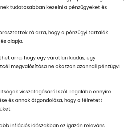
tnek tudatosabban kezelni a pénzügyeket és
resztettek rá arra, hogy a pénzügyi tartalék
és alapja.
et arra, hogy egy váratlan kiadás, egy
cél megvalósítása ne okozzon azonnali pénzügyi
tségek visszafogásáról szól. Legalább ennyire
ése és annak átgondolása, hogy a félretett
üket.
b inflációs időszakban ez igazán releváns