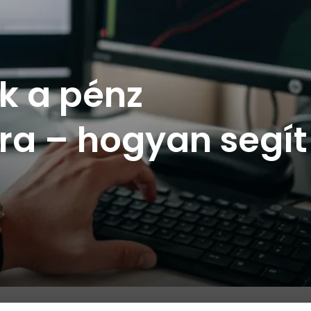
ek a pénz
ra – hogyan segít