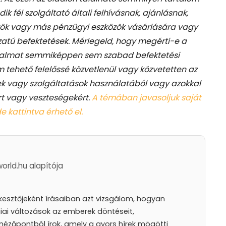
 fél szolgáltató általi felhívásnak, ajánlásnak,
zök vagy más pénzügyi eszközök vásárlására vagy
atú befektetések. Mérlegeld, hogy megérti-e a
tartalmat semmiképpen sem szabad befektetési
 tehető felelőssé közvetlenül vagy közvetetten az
ek vagy szolgáltatások használatából vagy azokkal
t vagy veszteségekért.
A témában javasoljuk saját
e kattintva érhető el.
world.hu alapítója
rkesztőjeként írásaiban azt vizsgálom, hogyan
iai változások az emberek döntéseit,
nézőpontból írok, amely a gyors hírek mögötti