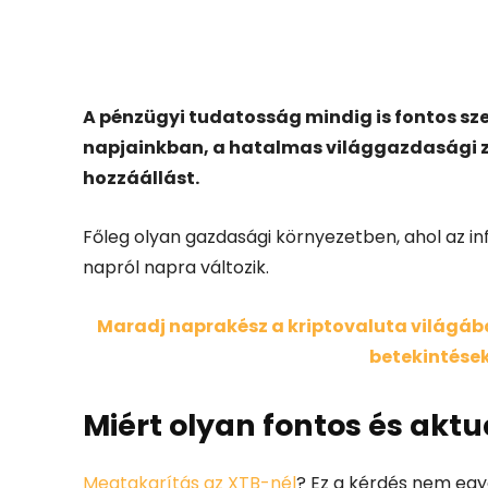
Facebook
X
A pénzügyi tudatosság mindig is fontos sz
napjainkban, a hatalmas világgazdasági z
hozzáállást.
Főleg olyan gazdasági környezetben, ahol az in
napról napra változik.
Maradj naprakész a kriptovaluta világában
betekintések
Miért olyan fontos és akt
Megtakarítás az XTB-nél
? Ez a kérdés nem egye