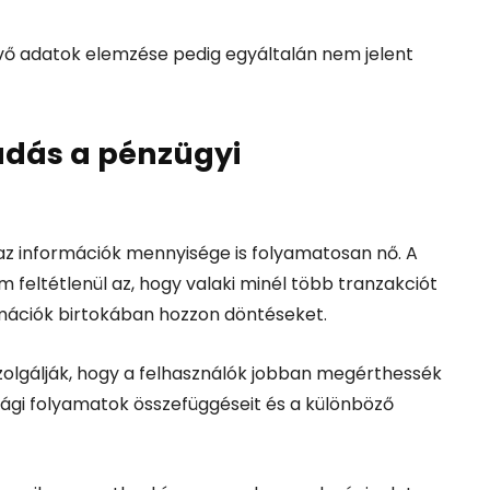
vő adatok elemzése pedig egyáltalán nem jelent
tudás a pénzügyi
az információk mennyisége is folyamatosan nő. A
m feltétlenül az, hogy valaki minél több tranzakciót
rmációk birtokában hozzon döntéseket.
 szolgálják, hogy a felhasználók jobban megérthessék
ági folyamatok összefüggéseit és a különböző