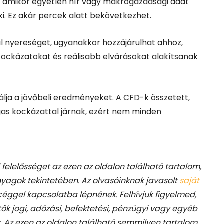
s, amikor egyetlen hír vagy makrogazdasági adat
 ki. Ez akár percek alatt bekövetkezhet.
l nyereséget, ugyanakkor hozzájárulhat ahhoz,
ockázatokat és reálisabb elvárásokat alakítsanak
tálja a jövőbeli eredményeket. A CFD-k összetett,
as kockázattal járnak, ezért nem minden
felelősséget az ezen az oldalon található tartalom,
agok tekintetében. Az olvasóinknak javasolt
saját
 céggel kapcsolatba lépnének. Felhívjuk figyelmed,
k jogi, adózási, befektetési, pénzügyi vagy egyéb
 Az ezen az oldalon található semmilyen tartalom