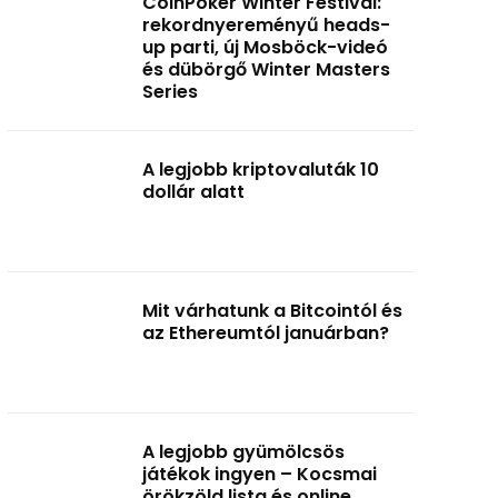
CoinPoker Winter Festival:
rekordnyereményű heads-
up parti, új Mosböck-videó
és dübörgő Winter Masters
Series
A legjobb kriptovaluták 10
dollár alatt
Mit várhatunk a Bitcointól és
az Ethereumtól januárban?
A legjobb gyümölcsös
játékok ingyen – Kocsmai
örökzöld lista és online