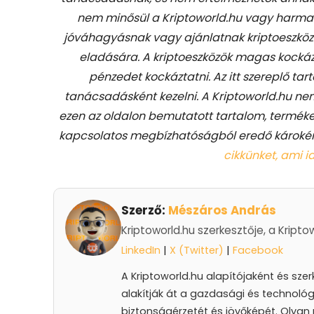
nem minősül a Kriptoworld.hu vagy harmadik
jóváhagyásnak vagy ajánlatnak kriptoeszkö
eladására. A kriptoeszközök magas kockáz
pénzedet kockáztatni. Az itt szereplő 
tanácsadásként kezelni. A Kriptoworld.hu nem
ezen az oldalon bemutatott tartalom, termék
kapcsolatos megbízhatóságból eredő károkér
cikkünket, ami id
Szerző:
Mészáros András
Kriptoworld.hu szerkesztője, a Kripto
LinkedIn
|
X (Twitter)
|
Facebook
A Kriptoworld.hu alapítójaként és sze
alakítják át a gazdasági és technológ
biztonságérzetét és jövőképét. Olyan 