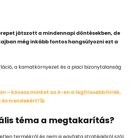
erepet játszott a mindennapi döntésekben, de
ajban még inkább fontos hangsúlyozni ezt a
fláció, a kamatkörnyezet és a piaci bizonytalanság
 – kövess minket az X-en a legfrissebb hírek,
 és trendekért!🚀
uális téma a megtakarítás?
tlen termékről és nem is egyfajta stratégiáról szól,