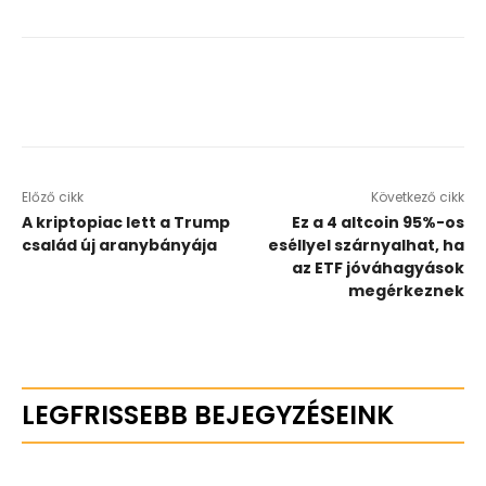
Előző cikk
Következő cikk
A kriptopiac lett a Trump
Ez a 4 altcoin 95%-os
család új aranybányája
eséllyel szárnyalhat, ha
az ETF jóváhagyások
megérkeznek
LEGFRISSEBB BEJEGYZÉSEINK