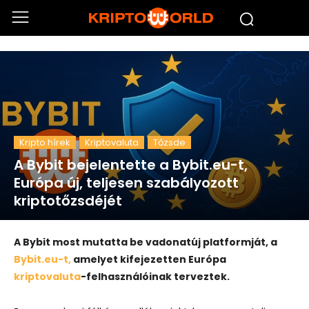
Kripto hírek
Kriptovaluta
Tőzsde
A Bybit bejelentette a Bybit.eu-t,
Európa új, teljesen szabályozott
kriptotőzsdéjét
A Bybit most mutatta be vadonatúj platformját, a
Bybit.eu-t,
amelyet kifejezetten Európa
kriptovaluta
-felhasználóinak terveztek.