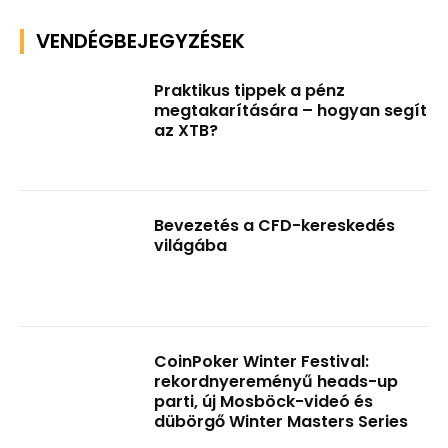
VENDÉGBEJEGYZÉSEK
Praktikus tippek a pénz
megtakarítására – hogyan segít
az XTB?
Bevezetés a CFD-kereskedés
világába
CoinPoker Winter Festival:
rekordnyereményű heads-up
parti, új Mosböck-videó és
dübörgő Winter Masters Series