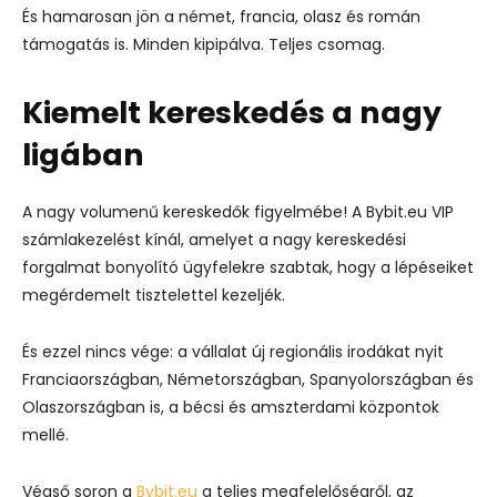
És hamarosan jön a német, francia, olasz és román
támogatás is. Minden kipipálva. Teljes csomag.
Kiemelt kereskedés a nagy
ligában
A nagy volumenű kereskedők figyelmébe! A Bybit.eu VIP
számlakezelést kínál, amelyet a nagy kereskedési
forgalmat bonyolító ügyfelekre szabtak, hogy a lépéseiket
megérdemelt tisztelettel kezeljék.
És ezzel nincs vége: a vállalat új regionális irodákat nyit
Franciaországban, Németországban, Spanyolországban és
Olaszországban is, a bécsi és amszterdami központok
mellé.
Végső soron a
Bybit.eu
a teljes megfelelőségről, az