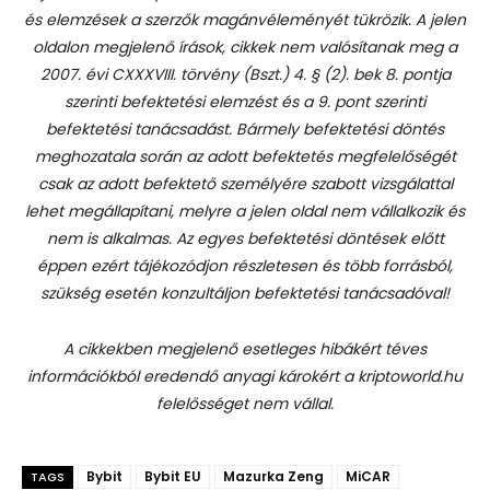
és elemzések a szerzők magánvéleményét tükrözik. A jelen
oldalon megjelenő írások, cikkek nem valósítanak meg a
2007. évi CXXXVIII. törvény (Bszt.) 4. § (2). bek 8. pontja
szerinti befektetési elemzést és a 9. pont szerinti
befektetési tanácsadást.
Bármely befektetési döntés
meghozatala során az adott befektetés megfelelőségét
csak az adott befektető személyére szabott vizsgálattal
lehet megállapítani, melyre a jelen oldal nem vállalkozik és
nem is alkalmas. Az egyes befektetési döntések előtt
éppen ezért tájékozódjon részletesen és több forrásból,
szükség esetén konzultáljon befektetési tanácsadóval!
A cikkekben megjelenő esetleges hibákért téves
információkból eredendő anyagi károkért a kriptoworld.hu
felelősséget nem vállal.
Bybit
Bybit EU
Mazurka Zeng
MiCAR
TAGS