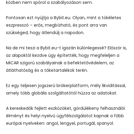
közben nem spórol a szabályozáson sem.
Pontosan ezt nyújtja a Bybit.eu. Olyan, mint a tökéletes
eszpresszó – erős, megbízható, és pont arra van
szükséged, hogy átlendülj a napodon.
Na de mi teszi a Bybit.eu-t igazán különlegessé? Először is,
az alapoktól kezdve úgy építették, hogy megfeleljen a
MiCAR szigorú szabályainak a befektetővédelem, az
átláthatóság és a tőketartalékok terén.
Ez egy teljesen jogszerű brókerplatform, mély likviditással,
amely több globális szolgáltatótól húzza az adatokat.
A kereskedők fejlett eszközöket, gördülékeny felhasználói
élményt és helyi nyelvű ügyfélszolgálatot kapnak a főbb
európai nyelveken: angol, lengyel, portugál, spanyol.