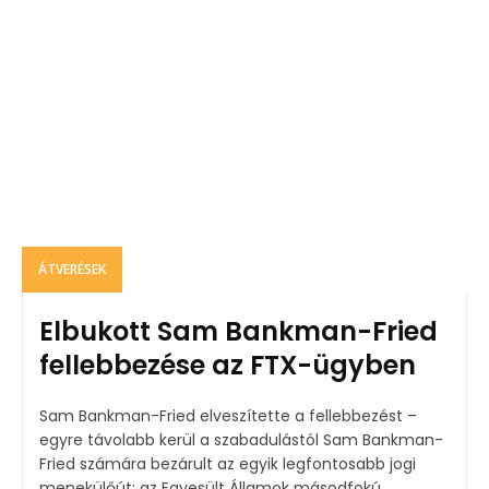
ÁTVERÉSEK
Elbukott Sam Bankman-Fried
fellebbezése az FTX-ügyben
Sam Bankman-Fried elveszítette a fellebbezést –
egyre távolabb kerül a szabadulástól Sam Bankman-
Fried számára bezárult az egyik legfontosabb jogi
menekülőút: az Egyesült Államok másodfokú