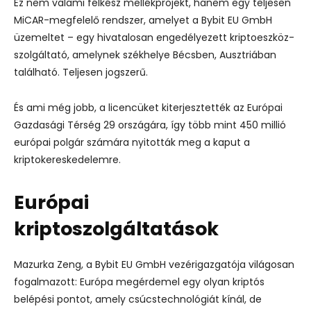
Ez nem valami félkész mellékprojekt, hanem egy teljesen
MiCAR-megfelelő rendszer, amelyet a Bybit EU GmbH
üzemeltet – egy hivatalosan engedélyezett kriptoeszköz-
szolgáltató, amelynek székhelye Bécsben, Ausztriában
található. Teljesen jogszerű.
És ami még jobb, a licencüket kiterjesztették az Európai
Gazdasági Térség 29 országára, így több mint 450 millió
európai polgár számára nyitották meg a kaput a
kriptokereskedelemre.
Európai
kriptoszolgáltatások
Mazurka Zeng, a Bybit EU GmbH vezérigazgatója világosan
fogalmazott: Európa megérdemel egy olyan kriptós
belépési pontot, amely csúcstechnológiát kínál, de