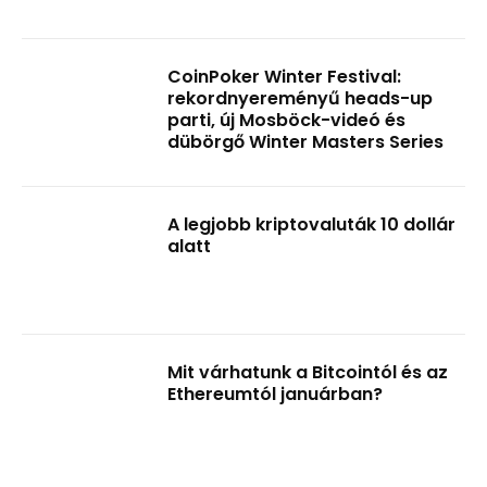
CoinPoker Winter Festival:
rekordnyereményű heads-up
parti, új Mosböck-videó és
dübörgő Winter Masters Series
A legjobb kriptovaluták 10 dollár
alatt
Mit várhatunk a Bitcointól és az
Ethereumtól januárban?