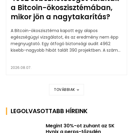
a Bitcoin-ökoszisztémában,
mikor jön a nagytakarítás?
A Bitcoin-ökoszisztéma kapott egy alapos
egészségügyi vizsgálatot, és az eredmény nem épp
megnyugtató. Egy átfogó biztonsági audit 4962
kisebb-nagyobb hibát talált 390 projektben. A szám...
2026.08.07.
TOVÁBBIAK
LEGOLVASOTTABB HÍREINK
Megint 30%-ot zuhant az SK
Hynix a perps-tőzsdén