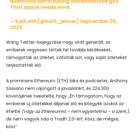
questions surrounding decentralized gov.
That space needs work.
— kaili.eth (@kaili_jenner)
September 25,
2022
Wang Twitter-bejegyzése nagy vitát generált, az
emberek vegyesen tettek fel további kérdéseket,
támogatták az ötletet, cáfolták azt, vagy saját ötleteket
terjesztettek elő.
A prominens Ethereum (ETH) bika és podcaster, Anthony
Sassano nem rajongott a javaslatért, és 224.300
követőjének tweetelte, hogy „Én támogatom, hogy az
emberek új ötletekkel álljanak elő és kitegyék azokat az
éterbe
(vagy az Ethereumra – nem egyértelmű – a szerk.)
,
de nem vagyok oda a TradFi 2.0-ért. Kösz, de mégse,
kösz”