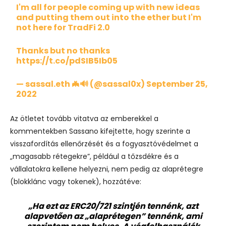
I'm all for people coming up with new ideas
and putting them out into the ether but I'm
not here for TradFi 2.0
Thanks but no thanks
https://t.co/pdSIB5Ib05
— sassal.eth 🦇🔊 (@sassal0x)
September 25,
2022
Az ötletet tovább vitatva az emberekkel a
kommentekben Sassano kifejtette, hogy szerinte a
visszafordítás ellenőrzését és a fogyasztóvédelmet a
„magasabb rétegekre”, például a tőzsdékre és a
vállalatokra kellene helyezni, nem pedig az alaprétegre
(blokklánc vagy tokenek), hozzátéve:
„Ha ezt az ERC20/721 szintjén tennénk, azt
alapvetően az „alaprétegen” tennénk, ami