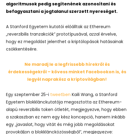
algoritmusok pedig segítenének azonosítani és
befagyasztani a jogtalanul szerzett nyereséget.
A Stanford Egyetem kutatói előálltak az Ethereum
„reverzibilis tranzakciók” prototípusával, azzal érvelve,
hogy ez megoldást jelenthet a kriptólopások hatásainak
csökkentésére.
Ne maradj le a legfrissebb hírekről és
érdekességekről – kövess minket Facebookon is, és
legyél naprakész a kriptovilágban!
Egy szeptember 25-i
tweetben
Kaili Wang, a Stanford
Egyetem blokklánckutatója megosztotta az Ethereum-
alapú reverzibilis token ötletét, megjegyezve, hogy ebben
a szakaszban ez nem egy kész koncepció, hanem inkább
egy „javaslat, hogy vitát és még jobb megoldásokat
provokáljon a blokkláncközösségből”, megjegyezve: