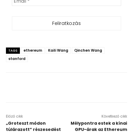
ethereum
Kaili Wang
Qinchen Wang
TAGS
stanford
Előző cikk
Következő cikk
„Groteszt módon
Mélypontra estek a kínai
túlárazott” részesedést
GPU-árak az Ethereum