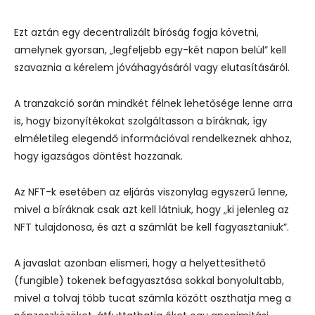
Ezt aztán egy decentralizált bíróság fogja követni,
amelynek gyorsan, „legfeljebb egy-két napon belül” kell
szavaznia a kérelem jóváhagyásáról vagy elutasításáról.
A tranzakció során mindkét félnek lehetősége lenne arra
is, hogy bizonyítékokat szolgáltasson a bíráknak, így
elméletileg elegendő információval rendelkeznek ahhoz,
hogy igazságos döntést hozzanak.
Az NFT-k esetében az eljárás viszonylag egyszerű lenne,
mivel a bíráknak csak azt kell látniuk, hogy „ki jelenleg az
NFT tulajdonosa, és azt a számlát be kell fagyasztaniuk”.
A javaslat azonban elismeri, hogy a helyettesíthető
(fungible) tokenek befagyasztása sokkal bonyolultabb,
mivel a tolvaj több tucat számla között oszthatja meg a