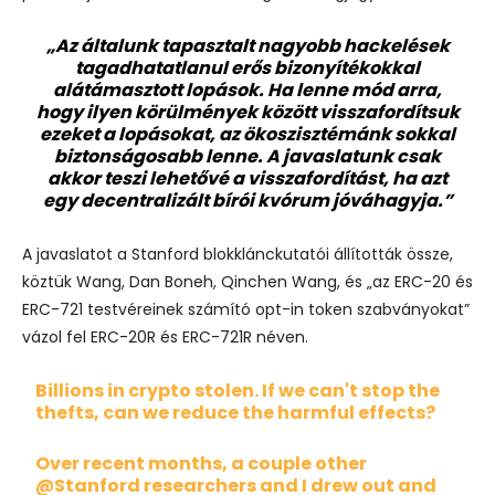
„Az általunk tapasztalt nagyobb hackelések
tagadhatatlanul erős bizonyítékokkal
alátámasztott lopások. Ha lenne mód arra,
hogy ilyen körülmények között visszafordítsuk
ezeket a lopásokat, az ökoszisztémánk sokkal
biztonságosabb lenne. A javaslatunk csak
akkor teszi lehetővé a visszafordítást, ha azt
egy decentralizált bírói kvórum jóváhagyja.”
A javaslatot a Stanford blokklánckutatói állították össze,
köztük Wang, Dan Boneh, Qinchen Wang, és „az ERC-20 és
ERC-721 testvéreinek számító opt-in token szabványokat”
vázol fel ERC-20R és ERC-721R néven.
Billions in crypto stolen. If we can't stop the
thefts, can we reduce the harmful effects?
Over recent months, a couple other
@Stanford
researchers and I drew out and