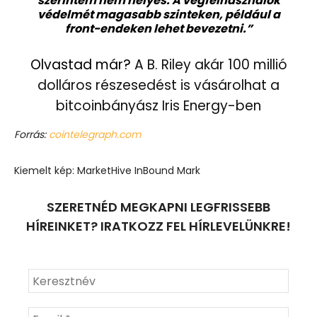
szerintem nem helyes. A végfelhasználók
védelmét magasabb szinteken, például a
front-endeken lehet bevezetni.”
Olvastad már?
A B. Riley akár 100 millió
dolláros részesedést is vásárolhat a
bitcoinbányász Iris Energy-ben
Forrás:
cointelegraph.com
Kiemelt kép: MarketHive InBound Mark
SZERETNÉD MEGKAPNI LEGFRISSEBB
HÍREINKET? IRATKOZZ FEL HÍRLEVELÜNKRE!