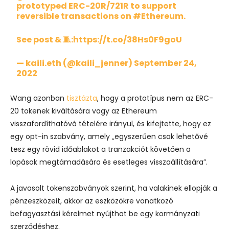
prototyped ERC-20R/721R to support
reversible transactions on
#Ethereum
.
See post & 🧵:
https://t.co/38Hs0F9goU
— kaili.eth (@kaili_jenner)
September 24,
2022
Wang azonban
tisztázta
, hogy a prototípus nem az ERC-
20 tokenek kiváltására vagy az Ethereum
visszafordíthatóvá tételére irányul, és kifejtette, hogy ez
egy opt-in szabvány, amely „egyszerűen csak lehetővé
tesz egy rövid időablakot a tranzakciót követően a
lopások megtámadására és esetleges visszaállítására”.
A javasolt tokenszabványok szerint, ha valakinek ellopják a
pénzeszközeit, akkor az eszközökre vonatkozó
befagyasztási kérelmet nyújthat be egy kormányzati
szerződéshez.