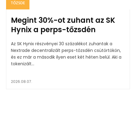
TŐZSDE
Megint 30%-ot zuhant az SK
Hynix a perps-tőzsdén
Az SK Hynix részvényei 30 százalékot zuhantak a
Nextrade decentralizált perps-tőzsdén csütörtökön,
és ez már a második ilyen eset két héten belül. Aki a
tokenizált...
2026.08.07.