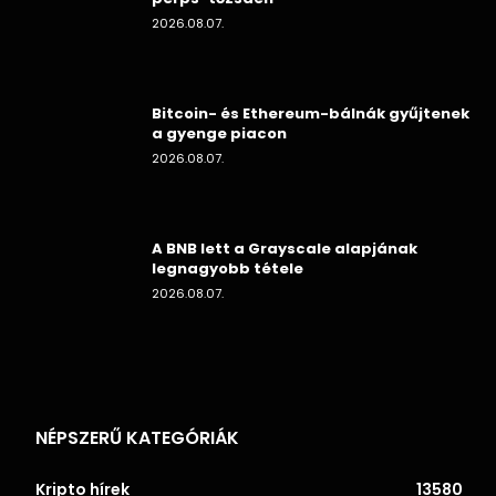
2026.08.07.
Bitcoin- és Ethereum-bálnák gyűjtenek
a gyenge piacon
2026.08.07.
A BNB lett a Grayscale alapjának
legnagyobb tétele
2026.08.07.
NÉPSZERŰ KATEGÓRIÁK
Kripto hírek
13580