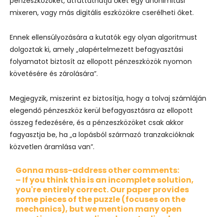
pénzeszközöket, átfuttathatja őket egy anonimitási
mixeren, vagy más digitális eszközökre cserélheti őket.
Ennek ellensúlyozására a kutatók egy olyan algoritmust
dolgoztak ki, amely „alapértelmezett befagyasztási
folyamatot biztosít az ellopott pénzeszközök nyomon
követésére és zárolására”.
Megjegyzik, miszerint ez biztosítja, hogy a tolvaj számláján
elegendő pénzeszköz kerül befagyasztásra az ellopott
összeg fedezésére, és a pénzeszközöket csak akkor
fagyasztja be, ha „a lopásból származó tranzakcióknak
közvetlen áramlása van”.
Gonna mass-address other comments:
– If you think this is an incomplete solution,
you're entirely correct. Our paper provides
some pieces of the puzzle (focuses on the
mechanics), but we mention many open