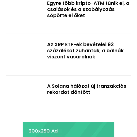
Egyre több kripto-ATM tűnik el, a
csalások és a szabályozás
söpörte el őket
Az XRP ETF-ek bevételei 93
százalékot zuhantak, a bálnák
viszont vásárolnak
A Solana hálózat új tranzakciós
rekordot döntött