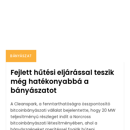
BÁNYÁSZAT
Fejlett hűtési eljárással teszik
még hatékonyabbá a
bányászatot
A Cleanspark, a fenntarthatóságra összpontosító
bitcoinbányászati vállalat bejelentette, hogy 20 MW
teljesítményű részleget indít a Norcross
bitcoinbányászati létesítményében, ahol a
bányászgépeket merítéssel fogják hűteni....