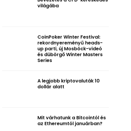
világába
CoinPoker Winter Festival:
rekordnyereményű heads-
up parti, új Mosböck-videó
és dübörgő Winter Masters
Series
A legjobb kriptovaluták 10
dollár alatt
Mit várhatunk a Bitcointól és
az Ethereumtól januárban?