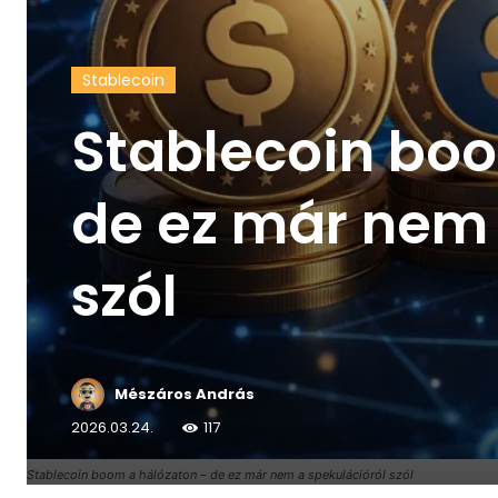
Stablecoin
Stablecoin boo
de ez már nem 
szól
Mészáros András
2026.03.24.
117
Stablecoin boom a hálózaton – de ez már nem a spekulációról szól