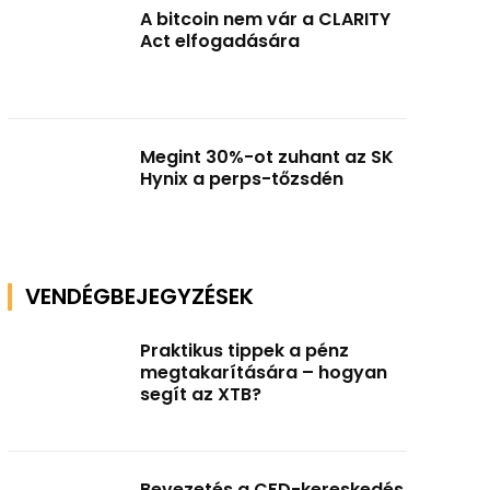
A bitcoin nem vár a CLARITY
Act elfogadására
Megint 30%-ot zuhant az SK
Hynix a perps-tőzsdén
VENDÉGBEJEGYZÉSEK
Praktikus tippek a pénz
megtakarítására – hogyan
segít az XTB?
Bevezetés a CFD-kereskedés