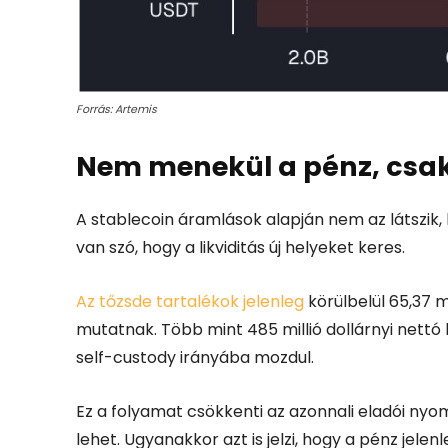
Forrás: Artemis
Nem menekül a pénz, csak
A stablecoin áramlások alapján nem az látszik, 
van szó, hogy a likviditás új helyeket keres.
Az tőzsde tartalékok jelenleg
körülbelül 65,37 m
mutatnak. Több mint 485 millió dollárnyi nettó 
self-custody irányába mozdul.
Ez a folyamat csökkenti az azonnali eladói nyom
lehet. Ugyanakkor azt is jelzi, hogy a pénz jele