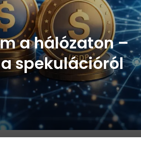
m a hálózaton –
a spekulációról