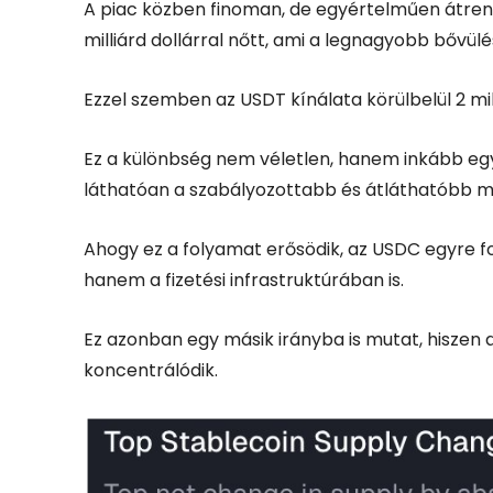
A piac közben finoman, de egyértelműen átrend
milliárd dollárral nőtt, ami a legnagyobb bővülé
Ezzel szemben az USDT kínálata körülbelül 2 mil
Ez a különbség nem véletlen, hanem inkább egy 
láthatóan a szabályozottabb és átláthatóbb me
Ahogy ez a folyamat erősödik, az USDC egyre f
hanem a fizetési infrastruktúrában is.
Ez azonban egy másik irányba is mutat, hiszen 
koncentrálódik.