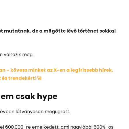
st mutatnak, de a mögötte lévő történet sokkal
n változik meg.
 – kövess minket az X-en a legfrissebb hírek,
 és trendekért!🚀
nem csak hype
y évben látványosan megugrott.
zel 600.000-re emelkedett, ami nagyjából 600%-os