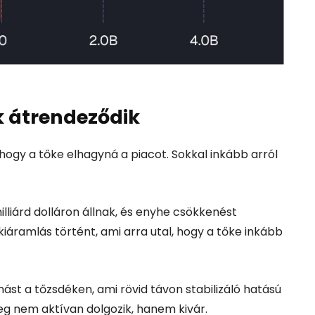
 átrendeződik
hogy a tőke elhagyná a piacot. Sokkal inkább arról
illiárd dolláron állnak, és enyhe csökkenést
kiáramlás történt, ami arra utal, hogy a tőke inkább
ást a tőzsdéken, ami rövid távon stabilizáló hatású
nleg nem aktívan dolgozik, hanem kivár.