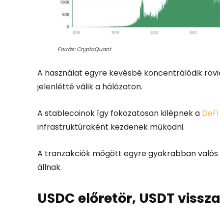
Forrás: CryptoQuant
A használat egyre kevésbé koncentrálódik rövi
jelenlétté válik a hálózaton.
A stablecoinok így fokozatosan kilépnek a
DeFi
infrastruktúraként kezdenek működni.
A tranzakciók mögött egyre gyakrabban valós 
állnak.
USDC előretör, USDT vissz