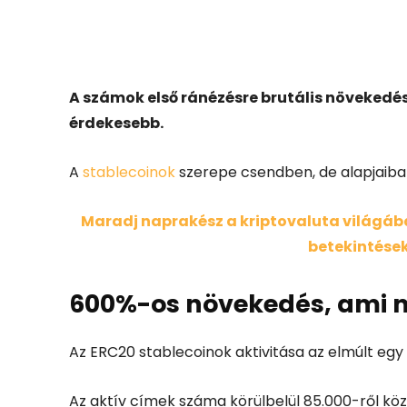
Facebook
X
A számok első ránézésre brutális növekedé
érdekesebb.
A
stablecoinok
szerepe csendben, de alapjaiba
Maradj naprakész a kriptovaluta világában
betekintések
600%-os növekedés, ami 
Az ERC20 stablecoinok aktivitása az elmúlt eg
Az aktív címek száma körülbelül 85.000-ről kö