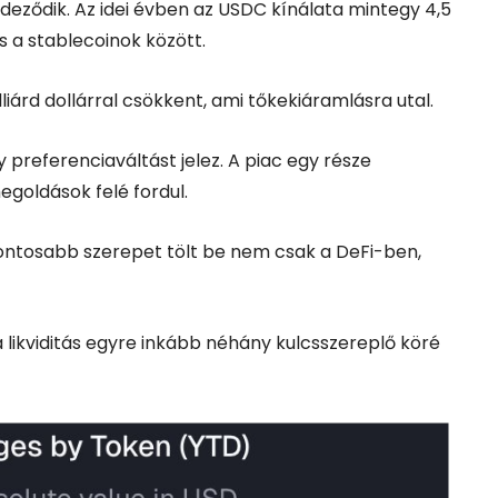
eződik. Az idei évben az USDC kínálata mintegy 4,5
s a stablecoinok között.
liárd dollárral csökkent, ami tőkekiáramlásra utal.
preferenciaváltást jelez. A piac egy része
goldások felé fordul.
ontosabb szerepet tölt be nem csak a DeFi-ben,
a likviditás egyre inkább néhány kulcsszereplő köré