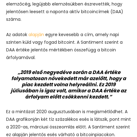
elemzőcég, legújabb elemzésükben észrevették, hogy
jelentősen leesett a naponta aktív bitcoincímek (DAA)
száma.
Az adatok
alapján
egyre kevesebb a cím, amely napi
szinten küld vagy fogad bitcoint. A Santiment szerint a
DAA értéke jelentős mértékben összefügg a bitcoin
árfolyamával.
„2019 első negyedéve során a DAA értéke
folyamatosan növekedett már azelőtt, hogy a
piac kezdett volna helyreállni. Ez 2019
júliusában is igaz volt, amikor a DAA értéke az
árfolyam előtt csökkenni kezdett.”
Ez a mintázat 2020 augusztusában is megismétlődhet. A
DAA grafikonján két tíz százalékos esés is látszik, pont mint
a 2020-as, márciusi összeomlás előtt. A Santiment szerint
ez alapján jelentős esés várható a bitcoinpiacokon.