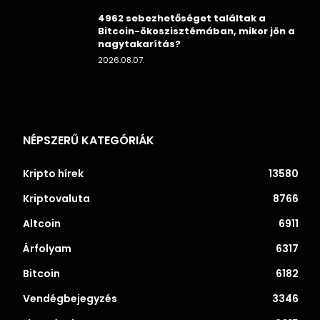
4962 sebezhetőséget találtak a
Bitcoin-ökoszisztémában, mikor jön a
nagytakarítás?
2026.08.07.
NÉPSZERŰ KATEGÓRIÁK
Kripto hírek
13580
Kriptovaluta
8766
Altcoin
6911
Árfolyam
6317
Bitcoin
6182
Vendégbejegyzés
3346