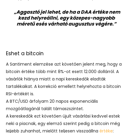
„Aggasztó jel lehet, de ha a DAA értéke nem
kezd helyreállni, egy közepes-nagyobb
méretű esés várható augusztus végére.”
Eshet a bitcoin
A Santiment elemzése azt követően jelent meg, hogy a
bitcoin értéke több mint 8%-ot esett 12.000 dollárról. A
vásárlók hiánya miatt a napi kereskedők eladták
tartalékaikat. A korrekció emellett helyrehozta a bitcoin
RSI-értékét is.
A BTC/USD árfolyam 20 napos exponenciális
mozgóátlagánál talált támaszszintet.
A kereskedők ezt követően újult vásárlási kedvvel estek
neki a piacnak, egy elemző szerint pedig a bitcoin még
lejjebb zuhanhat, mielőtt teljesen visszaállna
értéke
: