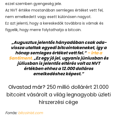
ezzel szemben gyengeség jele.
Az NVT értéke mostanában semleges értéket vett fel,
nem emelkedett vagy esett különösen nagyot.
Ez azt jelenti, hogy a kereskedők továbbra is várnak és
figyelik, hogy merre folytathatja a bitcoin.
„Augusztus jelentős hányadában csak oda-
vissza utaltak egyedi bitcointokeneket, így a
hónap semleges értéket vett fel.”
– írta a
Santiment.
„Ez egy jó jel, ugyanis júniusban és
júliusban is jelentős eltérés volt az NVT
értékben ehhez a 12.000 dolláros
emelkedéshez képest.”
Olvastad már?
250 millió dollárért 21.000
bitcoint vásárolt a világ legnagyobb üzleti
hírszerzési cége
Forrás:
bitcoinist.com