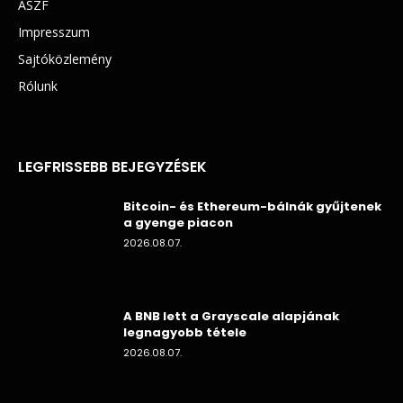
ÁSZF
Impresszum
Sajtóközlemény
Rólunk
LEGFRISSEBB BEJEGYZÉSEK
Bitcoin- és Ethereum-bálnák gyűjtenek
a gyenge piacon
2026.08.07.
A BNB lett a Grayscale alapjának
legnagyobb tétele
2026.08.07.