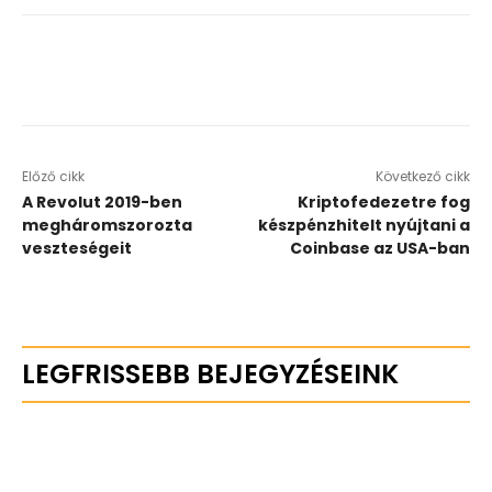
Előző cikk
Következő cikk
A Revolut 2019-ben
Kriptofedezetre fog
megháromszorozta
készpénzhitelt nyújtani a
veszteségeit
Coinbase az USA-ban
LEGFRISSEBB BEJEGYZÉSEINK