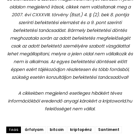
oldalon megjelenő írások, cikkek nem valósítanak meg a
2007. évi CXXXVIII. törvény (Bszt.) 4. § (2). bek 8. pontja
szerinti befektetési elemzést és a 9. pont szerinti
befektetési tanácsadást.
Bármely befektetési döntés
meghozatala során az adott befektetés megfelelőségét
csak az adott befektető személyére szabott vizsgálattal
lehet megállapítani, melyre a jelen oldal nem vállalkozik és
nem is alkalmas. Az egyes befektetési döntések előtt
éppen ezért tájékozódjon részletesen és több forrásból,
szükség esetén konzultáljon befektetési tanácsadóval!
A cikkekben megjelenő esetleges hibákért téves
információkból eredendő anyagi károkért a kriptoworld.hu
felelősséget nem vállal.
árfolyam
bitcoin
kriptopénz
Santiment
TAGS