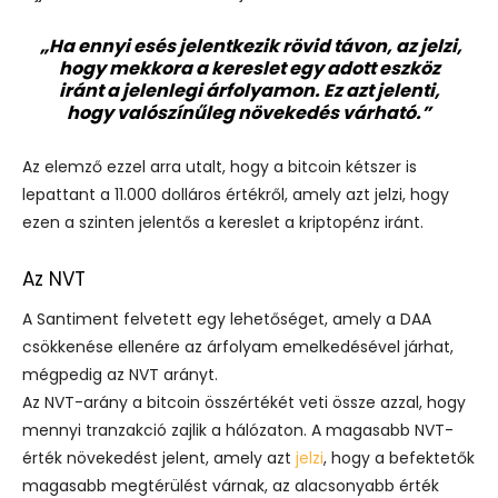
„Ha ennyi esés jelentkezik rövid távon, az jelzi,
hogy mekkora a kereslet egy adott eszköz
iránt a jelenlegi árfolyamon. Ez azt jelenti,
hogy valószínűleg növekedés várható.”
Az elemző ezzel arra utalt, hogy a bitcoin kétszer is
lepattant a 11.000 dolláros értékről, amely azt jelzi, hogy
ezen a szinten jelentős a kereslet a kriptopénz iránt.
Az NVT
A Santiment felvetett egy lehetőséget, amely a DAA
csökkenése ellenére az árfolyam emelkedésével járhat,
mégpedig az NVT arányt.
Az NVT-arány a bitcoin összértékét veti össze azzal, hogy
mennyi tranzakció zajlik a hálózaton. A magasabb NVT-
érték növekedést jelent, amely azt
jelzi
, hogy a befektetők
magasabb megtérülést várnak, az alacsonyabb érték