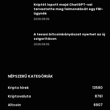
Kriptót lopott majd ChatGPT-vel
terveztette meg felmondását egy FBI-
ügynök
2026.08.05.
A texasi bitcoinbányászat nyerhet az új
szigorításon
2026.08.05.
NÉPSZERŰ KATEGÓRIÁK
Kripto hírek
13580
Kriptovaluta
8761
Altcoin
6907