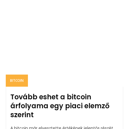
BITCOIN
Tovább eshet a bitcoin
árfolyama egy piaci elemző
szerint
A bitcoin már elvesztette értékének jelentős részét