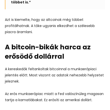
többet is.”
Azt is kiemelte, hogy az altcoinok még többet
profitálhatnak. A tőke ugyanis elkezdhet a szélesebb
piacra áramlani.
A bitcoin-bikák harca az
erősödő dollárral
A kereskedők feltankoltak bitcoinnal a munkaerőpiaci
jelentés előtt. Most viszont az adatok nehezebb helyzetet
jeleznek.
Az erős munkaerőpiac miatt a Fed valószínűleg magasan
tartja a kamatlábakat. Ez erősíti az amerikai dollárt.