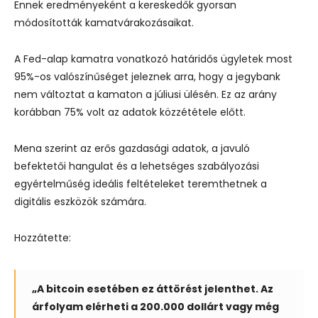
Ennek eredményeként a kereskedők gyorsan
módosították kamatvárakozásaikat.
A Fed-alap kamatra vonatkozó határidős ügyletek most
95%-os valószínűséget jeleznek arra, hogy a jegybank
nem változtat a kamaton a júliusi ülésén. Ez az arány
korábban 75% volt az adatok közzététele előtt.
Mena szerint az erős gazdasági adatok, a javuló
befektetői hangulat és a lehetséges szabályozási
egyértelműség ideális feltételeket teremthetnek a
digitális eszközök számára.
Hozzátette:
„A bitcoin esetében ez áttörést jelenthet. Az
árfolyam elérheti a 200.000 dollárt vagy még