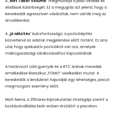
A „
Net Taker Volume
” megmutatja a piaci vételek és
eladások különbségét. Ez a megugrás azt jelenti, hogy a
kereskedők agresszíven vásároltak, nem várták meg az
árcsökkenést.
A „
jó időzítés
” kulcsfontosságú: a pozícióépítés
közvetlenül az adatok megjelenése előtt történt. Ez arra
utal, hogy spekulatív pozíciókról van szó, amelyek
makrogazdasági várakozásokhoz kapcsolódnak.
A határozott zöld gyertyák és a BTC árának meredek
emelkedése klasszikus „FOMO” viselkedést mutat. A
kereskedők a lendületet hajszolják egy lehetséges, piacot
megmozgató esemény előtt.
Matt Mena, a 21Shares kriptokutatási stratégája szerint a
kockázatvállalási kedv erősen érződött a piacokon.