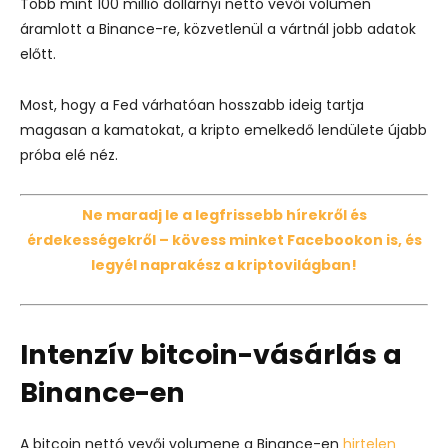
Több mint 100 millió dollárnyi nettó vevői volumen
áramlott a Binance-re, közvetlenül a vártnál jobb adatok
előtt.
Most, hogy a Fed várhatóan hosszabb ideig tartja
magasan a kamatokat, a kripto emelkedő lendülete újabb
próba elé néz.
Ne maradj le a legfrissebb hírekről és
érdekességekről – kövess minket Facebookon is, és
legyél naprakész a kriptovilágban!
Intenzív bitcoin-vásárlás a
Binance-en
A bitcoin nettó vevői volumene a Binance-en
hirtelen