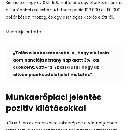
Kiemelte, hogy az S&P 500 határidős ügyletei közel járnak
a történelmi csúcshoz. A bitcoin pedig 108.000 és 110.000
dollár között mozog, és egy esetleges kitörés előtt áll.
Mena kijelentette.
„Talán a legbeszédesebb jel, hogy a bitcoin
dominanciája néhány nap alatt 3%-kal
csökkent, 62%-ra. Ez arra utal, hogy az
altcoinpiac kezd életjelet mutatni.”
Munkaerőpiaci jelentés
pozitív kilátásokkal
Július 3-án az amerikai munkaerőpiac a vártnál jobban