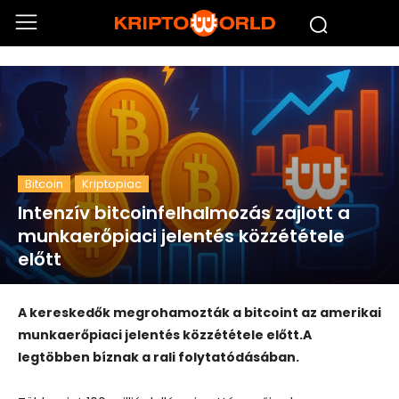
Bitcoin
Kriptopiac
Intenzív bitcoinfelhalmozás zajlott a
munkaerőpiaci jelentés közzététele
előtt
A kereskedők megrohamozták a bitcoint az amerikai
munkaerőpiaci jelentés közzététele előtt.A
legtöbben bíznak a rali folytatódásában.