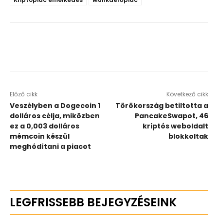
Előző cikk
Következő cikk
Veszélyben a Dogecoin 1
Törökország betiltotta a
dolláros célja, miközben
PancakeSwapot, 46
ez a 0,003 dolláros
kriptós weboldalt
mémcoin készül
blokkoltak
meghódítani a piacot
LEGFRISSEBB BEJEGYZÉSEINK