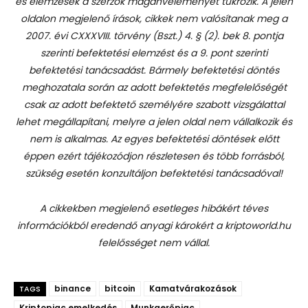
és elemzések a szerzők magánvéleményét tükrözik. A jelen
oldalon megjelenő írások, cikkek nem valósítanak meg a
2007. évi CXXXVIII. törvény (Bszt.) 4. § (2). bek 8. pontja
szerinti befektetési elemzést és a 9. pont szerinti
befektetési tanácsadást.
Bármely befektetési döntés
meghozatala során az adott befektetés megfelelőségét
csak az adott befektető személyére szabott vizsgálattal
lehet megállapítani, melyre a jelen oldal nem vállalkozik és
nem is alkalmas. Az egyes befektetési döntések előtt
éppen ezért tájékozódjon részletesen és több forrásból,
szükség esetén konzultáljon befektetési tanácsadóval!
A cikkekben megjelenő esetleges hibákért téves
információkból eredendő anyagi károkért a kriptoworld.hu
felelősséget nem vállal.
binance
bitcoin
Kamatvárakozások
TAGS
Kriptopiac emelkedés
Munkaerőpiac