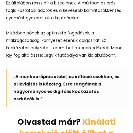
Ez általában rossz hír a bitcoinnak. A múltban az erős
foglalkoztatási adatok és a kevesebb kamatcsökkentés
nyomást gyakoroltak a kriptóárakra.
Miközben nőnek az optimista fogadások, a
makrogazdasági környezet ellenük dolgozhat. Ez
kockázatos helyzetet teremthet a kereskedőknek. Mena
így foglalta össze: „egy kifutópálya van kialakulóban”.
„A munkaerőpiac stabil, az infláció csökken, és
a likviditás is közeleg. Erre reagálnak a
hagyományos és digitális kockázatos
eszközök is.”
Olvastad már?
Kínálati