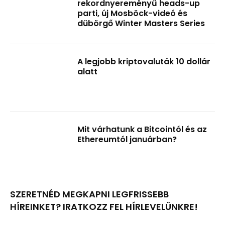
rekordnyereményű heads-up
parti, új Mosböck-videó és
dübörgő Winter Masters Series
A legjobb kriptovaluták 10 dollár
alatt
Mit várhatunk a Bitcointól és az
Ethereumtól januárban?
SZERETNÉD MEGKAPNI LEGFRISSEBB
HÍREINKET? IRATKOZZ FEL HÍRLEVELÜNKRE!