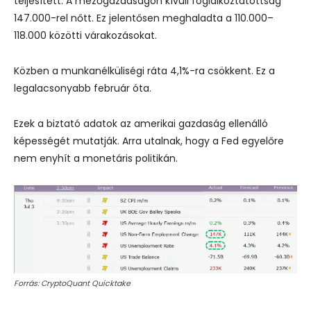
teljesített. A mezőgazdaságon kívüli foglalkoztatottság
147.000-rel nőtt. Ez jelentősen meghaladta a 110.000–
118.000 közötti várakozásokat.
Közben a munkanélküliségi ráta 4,1%-ra csökkent. Ez a
legalacsonyabb február óta.
Ezek a biztató adatok az amerikai gazdaság ellenálló
képességét mutatják. Arra utalnak, hogy a Fed egyelőre
nem enyhít a monetáris politikán.
Forrás: CryptoQuant Quicktake