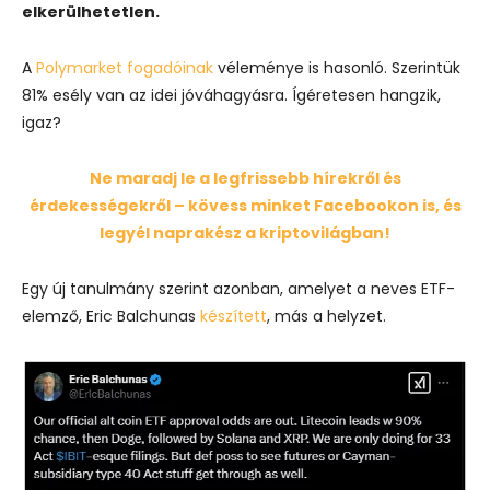
elkerülhetetlen.
A
Polymarket fogadóinak
véleménye is hasonló. Szerintük
81% esély van az idei jóváhagyásra. Ígéretesen hangzik,
igaz?
Ne maradj le a legfrissebb hírekről és
érdekességekről – kövess minket Facebookon is, és
legyél naprakész a kriptovilágban!
Egy új tanulmány szerint azonban, amelyet a neves ETF-
elemző, Eric Balchunas
készített
, más a helyzet.