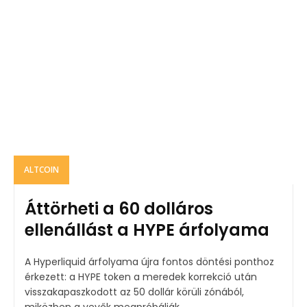
ALTCOIN
Áttörheti a 60 dolláros
ellenállást a HYPE árfolyama
A Hyperliquid árfolyama újra fontos döntési ponthoz
érkezett: a HYPE token a meredek korrekció után
visszakapaszkodott az 50 dollár körüli zónából,
miközben a vevők megpróbálják...