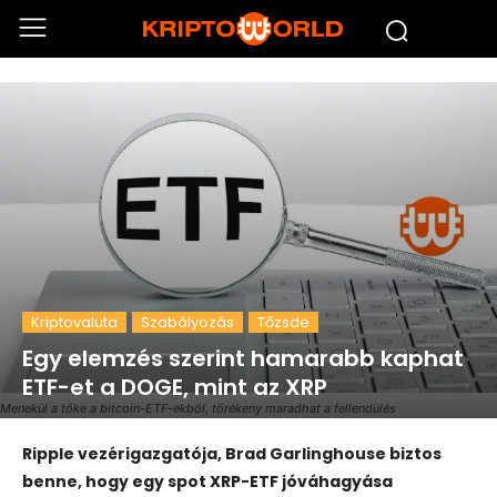
Kriptovaluta
Szabályozás
Tőzsde
Egy elemzés szerint hamarabb kaphat
ETF-et a DOGE, mint az XRP
Menekül a tőke a bitcoin-ETF-ekből, törékeny maradhat a fellendülés
Ripple vezérigazgatója, Brad Garlinghouse biztos
benne, hogy egy spot XRP-ETF jóváhagyása