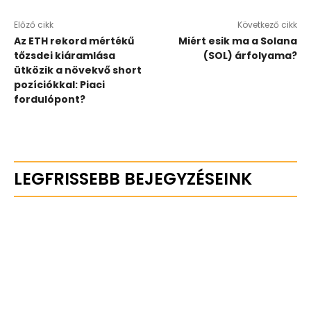
Előző cikk
Következő cikk
Az ETH rekord mértékű
Miért esik ma a Solana
tőzsdei kiáramlása
(SOL) árfolyama?
ütközik a növekvő short
pozíciókkal: Piaci
fordulópont?
LEGFRISSEBB BEJEGYZÉSEINK