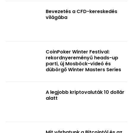
Bevezetés a CFD-kereskedés
világába
CoinPoker Winter Festival:
rekordnyereményű heads-up
parti, új Mosböck-videó és
dübörgő Winter Masters Series
A legjobb kriptovaluták 10 dollár
alatt
Mit várhatunk a Bitcointól és az