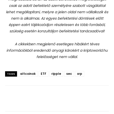
csak az adott befektető személyére szabott vizsgálattal
lehet megállapítani, melyre a jelen oldal nem vállalkozik és
nem is alkalmas. Az egyes befektetési döntések előtt
éppen ezért tájékozódjon részletesen és több forrásból,
szükség esetén konzultáljon befektetési tanácsadóval!
A cikkekben megjelenő esetleges hibákért téves
információkból eredendő anyagi károkért a kriptoworld.hu
felelősséget nem vállal.
altcoinok
ETF
ripple
sec
xrp
TAGS