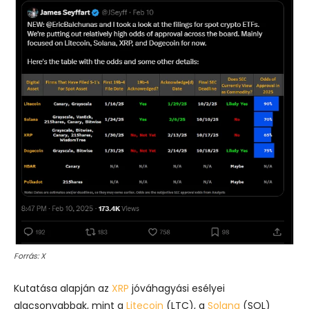
Forrás: X
Kutatása alapján az
XRP
jóváhagyási esélyei
alacsonyabbak, mint a
Litecoin
(LTC), a
Solana
(SOL)