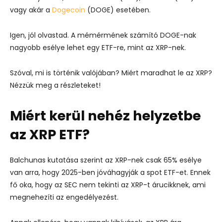
vagy akár a
Dogecoin
(DOGE) esetében.
Igen, jól olvastad. A mémérmének számító DOGE-nak
nagyobb esélye lehet egy ETF-re, mint az XRP-nek.
Szóval, mi is történik valójában? Miért maradhat le az XRP?
Nézzük meg a részleteket!
Miért kerül nehéz helyzetbe
az XRP ETF?
Balchunas kutatása szerint az XRP-nek csak 65% esélye
van arra, hogy 2025-ben jóváhagyják a spot ETF-et. Ennek
fő oka, hogy az SEC nem tekinti az XRP-t árucikknek, ami
megnehezíti az engedélyezést.