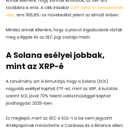
Annak ellenére, hogy vannak kihívások, az XRP ára
továbbra is erős. A cikk írásakor
2,49 dolláron kereskednek
vele,
ami 365,8%-os növekedést jelent az elmúlt évben.
Mindez annak ellenére, hogy a piacot ingadozások rázták
meg a Ripple és az SEC jogi csatája miatt.
A Solana esélyei jobbak,
mint az XRP-é
A tanulmány azt is kimutatja, hogy a Solana (SOL)
nagyobb eséllyel kaphat ETF-et, mint az XRP. A kutatás
szerint SOL jóval 70% feletti valószínűséggel kaphat
jóváhagyást 2025-ben.
Ez meglepő, mert az SEC a SOL-t is be nem jegyzett
értékpapírnak minősítette a Coinbase és a Binance elleni