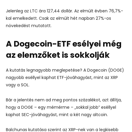
Jelenleg az LTC ára 127,44 dollár. Az elmúlt évben 76,7%-
kal emelkedett. Csak az elmúlt hét napban 27%-os
növekedést mutatott.
A Dogecoin-ETF esélyei még
az elemzőket is sokkolják
A kutatás legnagyobb meglepetése? A Dogecoin (DOGE)
nagyobb eséllyel kaphat ETF-jóváhagyást, mint az XRP
vagy a SOL.
Bár a jelentés nem ad meg pontos százalékot, azt állítja,
hogy a DOGE – egy mémérme – „sokkal jobb” eséllyel
kaphat SEC-jóváhagyást, mint a két nagy altcoin.
Balchunas kutatása szerint az XRP-nek van a legkisebb