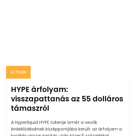
ALTCOIN
HYPE árfolyam:
visszapattanás az 55 dolláros
támaszról
A Hyperliquid HYPE tokenje ismét a vevők
érdeklődésének középpontjába került: az árfolyam a
korábbi visszautasítás után közel 5 százalékkal