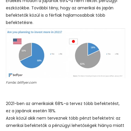
Érdekes módon a japánok 69%-a nem fektet pénzügyi
eszközökbe. További tény, hogy az amerikai és japán
befektetők közül is a férfiak hajlamosabbak több
befektetésre.
Forrás: bitflyer.com
2021-ben az amerikaiak 68%-a tervez több befektetést,
ez a japánok esetén 18%.
Azok közül akik nem terveznek több pénzt befektetni: az
amerikai befektetők a pénzügyi lehetőségek hiánya miatt