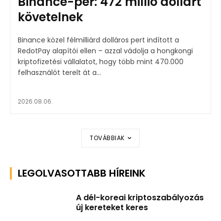
Binance-per: 472 millió dollárt
követelnek
Binance közel félmilliárd dolláros pert indított a
RedotPay alapítói ellen – azzal vádolja a hongkongi
kriptofizetési vállalatot, hogy több mint 470.000
felhasználót terelt át a...
2026.08.06.
TOVÁBBIAK
LEGOLVASOTTABB HÍREINK
A dél-koreai kriptoszabályozás
új kereteket keres