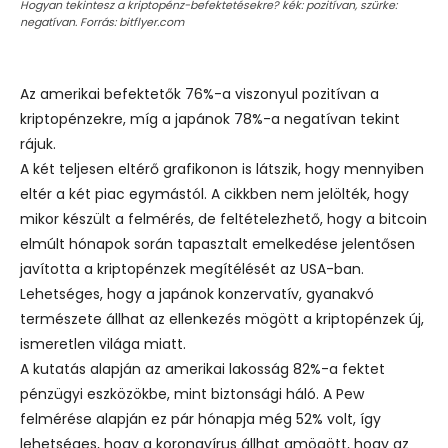
Hogyan tekintesz a kriptopénz-befektetésekre? kék: pozitívan, szürke:
negatívan. Forrás: bitflyer.com
Az amerikai befektetők 76%-a viszonyul pozitívan a
kriptopénzekre, míg a japánok 78%-a negatívan tekint
rájuk.
A két teljesen eltérő grafikonon is látszik, hogy mennyiben
eltér a két piac egymástól. A cikkben nem jelölték, hogy
mikor készült a felmérés, de feltételezhető, hogy a bitcoin
elmúlt hónapok során tapasztalt emelkedése jelentősen
javította a kriptopénzek megítélését az USA-ban.
Lehetséges, hogy a japánok konzervatív, gyanakvó
természete állhat az ellenkezés mögött a kriptopénzek új,
ismeretlen világa miatt.
A kutatás alapján az amerikai lakosság 82%-a fektet
pénzügyi eszközökbe, mint biztonsági háló. A Pew
felmérése alapján ez pár hónapja még 52% volt, így
lehetséges, hogy a koronavírus állhat amögött, hogy az