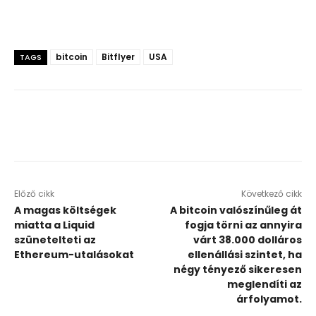
bitcoin
Bitflyer
USA
TAGS
Előző cikk
Következő cikk
A magas költségek
A bitcoin valószínűleg át
miatta a Liquid
fogja törni az annyira
szünetelteti az
várt 38.000 dolláros
Ethereum-utalásokat
ellenállási szintet, ha
négy tényező sikeresen
meglendíti az
árfolyamot.