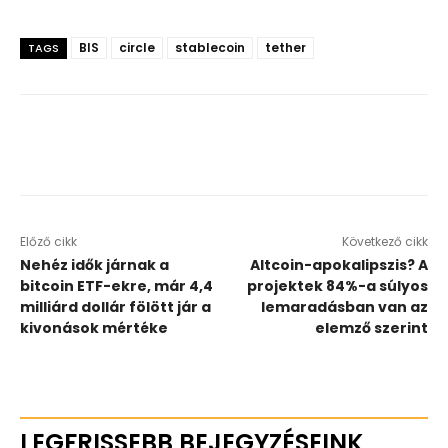
BIS
circle
stablecoin
tether
TAGS
Előző cikk
Következő cikk
Nehéz idők járnak a
Altcoin-apokalipszis? A
bitcoin ETF-ekre, már 4,4
projektek 84%-a súlyos
milliárd dollár fölött jár a
lemaradásban van az
kivonások mértéke
elemző szerint
LEGFRISSEBB BEJEGYZÉSEINK