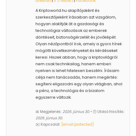
LinkedIn
|
X (Twitter)
|
Facebook
A Kriptoworld.hu alapítójaként és
szerkesztőjeként írásaiban azt vizsgálom,
hogyan alakítják át a gazdasági és
technológiai változások az emberek
döntéseit, biztonságérzetét és jövőképét.
Olyan nézőpontból írok, amely a gyors hírek
mögötti következményeket és kérdéseket
keresi. Hiszek abban, hogy a kriptovilágról
nem csak technikailag, hanem emberi
nyelven is lehet hitelesen beszélni. Írásaim
célja nem tanácsadás, hanem megértés:
segíteni eligazodni egy olyan világban, ahol
a pénz, a technológia és a bizalom
egyszerre változik.
📅 Megjelenés:
2026. június 30.
• 🕓 Utolsó frissítés:
2026. június 30.
✉️ Kapcsolat:
[email protected]