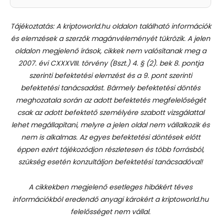
Tájékoztatás: A kriptoworld.hu oldalon található információk
és elemzések a szerzők magánvéleményét tükrözik. A jelen
oldalon megjelenő írások, cikkek nem valósítanak meg a
2007. évi CXXXVIII. törvény (Bszt.) 4. § (2). bek 8. pontja
szerinti befektetési elemzést és a 9. pont szerinti
befektetési tanácsadást.
Bármely befektetési döntés
meghozatala során az adott befektetés megfelelőségét
csak az adott befektető személyére szabott vizsgálattal
lehet megállapítani, melyre a jelen oldal nem vállalkozik és
nem is alkalmas. Az egyes befektetési döntések előtt
éppen ezért tájékozódjon részletesen és több forrásból,
szükség esetén konzultáljon befektetési tanácsadóval!
A cikkekben megjelenő esetleges hibákért téves
információkból eredendő anyagi károkért a kriptoworld.hu
felelősséget nem vállal.