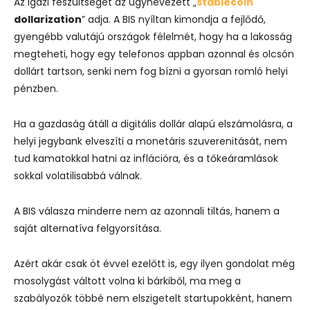
Az igazi feszültséget az úgynevezett „
stablecoin
dollarization
” adja. A BIS nyíltan kimondja a fejlődő,
gyengébb valutájú országok félelmét, hogy ha a lakosság
megteheti, hogy egy telefonos appban azonnal és olcsón
dollárt tartson, senki nem fog bízni a gyorsan romló helyi
pénzben.
Ha a gazdaság átáll a digitális dollár alapú elszámolásra, a
helyi jegybank elveszíti a monetáris szuverenitását, nem
tud kamatokkal hatni az inflációra, és a tőkeáramlások
sokkal volatilisabbá válnak.
A BIS válasza minderre nem az azonnali tiltás, hanem a
saját alternatíva felgyorsítása.
Azért akár csak öt évvel ezelőtt is, egy ilyen gondolat még
mosolygást váltott volna ki bárkiből, ma meg a
szabályozók többé nem elszigetelt startupokként, hanem