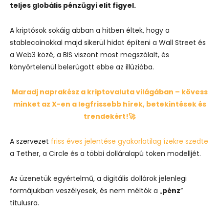
teljes globális pénzügyi elit figyel.
A kriptósok sokáig abban a hitben éltek, hogy a
stablecoinokkal majd sikerül hidat építeni a Wall Street és
a Web3 közé, a BIS viszont most megszólalt, és
könyörtelenül belerúgott ebbe az illúzióba.
Maradj naprakész a kriptovaluta világában – kövess
minket az X-en a legfrissebb hírek, betekintések és
trendekért!🚀
A szervezet
friss éves jelentése gyakorlatilag ízekre szedte
a Tether, a Circle és a többi dolláralapú token modelljét.
Az üzenetük egyértelmű, a digitális dollárok jelenlegi
formájukban veszélyesek, és nem méltók a „
pénz
”
titulusra.