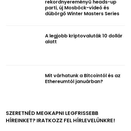
rekordnyereményű heads-up
parti, új Mosböck-videó és
dübörgő Winter Masters Series
A legjobb kriptovaluták 10 dollár
alatt
Mit várhatunk a Bitcointól és az
Ethereumtól januárban?
SZERETNÉD MEGKAPNI LEGFRISSEBB
HÍREINKET? IRATKOZZ FEL HÍRLEVELÜNKRE!