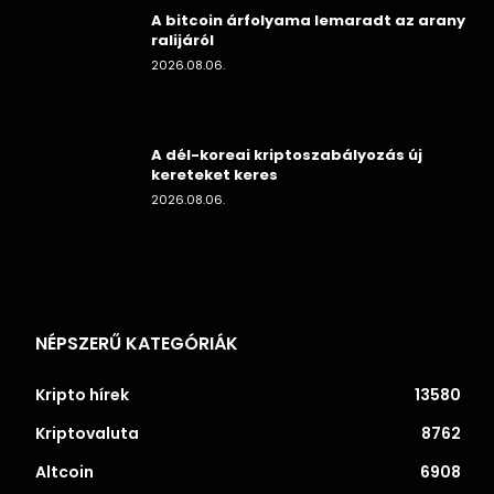
A bitcoin árfolyama lemaradt az arany
ralijáról
2026.08.06.
A dél-koreai kriptoszabályozás új
kereteket keres
2026.08.06.
NÉPSZERŰ KATEGÓRIÁK
Kripto hírek
13580
Kriptovaluta
8762
Altcoin
6908