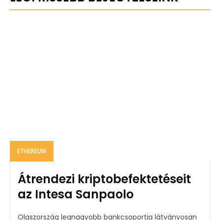
ETHEREUM
Átrendezi kriptobefektetéseit
az Intesa Sanpaolo
Olaszország legnagyobb bankcsoportja látványosan