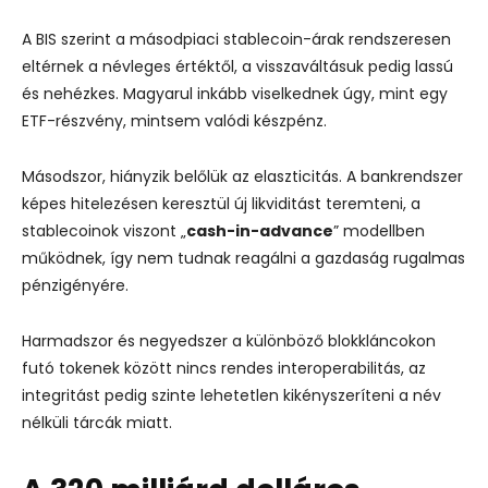
A BIS szerint a másodpiaci stablecoin-árak rendszeresen
eltérnek a névleges értéktől, a visszaváltásuk pedig lassú
és nehézkes. Magyarul inkább viselkednek úgy, mint egy
ETF-részvény, mintsem valódi készpénz.
Másodszor, hiányzik belőlük az elaszticitás. A bankrendszer
képes hitelezésen keresztül új likviditást teremteni, a
stablecoinok viszont „
cash-in-advance
” modellben
működnek, így nem tudnak reagálni a gazdaság rugalmas
pénzigényére.
Harmadszor és negyedszer a különböző blokkláncokon
futó tokenek között nincs rendes interoperabilitás, az
integritást pedig szinte lehetetlen kikényszeríteni a név
nélküli tárcák miatt.