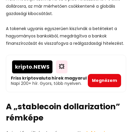
dollárosra, az már mérhetően csökkentené a globális
gazdasági kibocsátást.
A tokenek ugyanis egyszerűen kiszívnák a betéteket a
hagyományos bankokból, megdrágítva a bankok
finanszírozását és visszafogva a reálgazdasági hitelezést.
kripto
.NEWS
💥
Friss kriptovaluta hírek magyarul
Megnézem
Napi 200+ hír. Gyors, több nyelven.
A „stablecoin dollarization”
rémképe