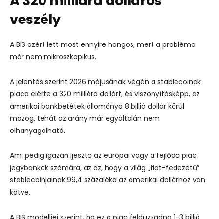
A 320 milliárd dolláros
veszély
A BIS azért lett most ennyire hangos, mert a probléma
már nem mikroszkopikus.
A jelentés szerint 2026 májusának végén a stablecoinok
piaca elérte a 320 milliárd dollárt, és viszonyításképp, az
amerikai bankbetétek állománya 8 billió dollár körül
mozog, tehát az arány már egyáltalán nem
elhanyagolható.
Ami pedig igazán ijesztő az európai vagy a fejlődő piaci
jegybankok számára, az az, hogy a világ „fiat-fedezetű”
stablecoinjainak 99,4 százaléka az amerikai dollárhoz van
kötve.
A BIS modelljei szerint, ha ez a piac felduzzadna 1-3 billió