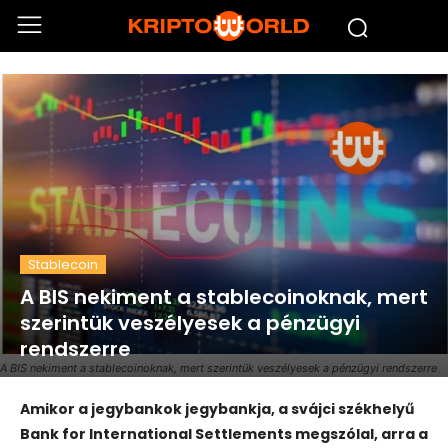
Stablecoin
A BIS nekiment a stablecoinoknak, mert
szerintük veszélyesek a pénzügyi
rendszerre
A BIS nekiment a stablecoinoknak, mert szerintük veszélyesek a pénzügyi rendszerre
Amikor a jegybankok jegybankja, a svájci székhelyű
Bank for International Settlements megszólal, arra a