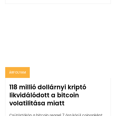
ÁRFOLYAM
118 millió dollárnyi kriptó
likvidálódott a bitcoin
volatilitása miatt
Csütörtökön a bitcoin reggel 7 óra körül coinonként