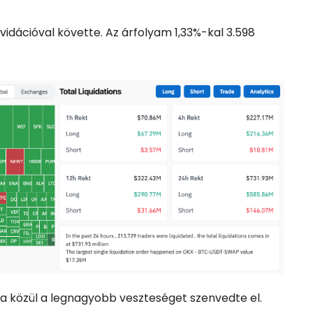
ikvidációval követte. Az árfolyam 1,33%-kal 3.598
ta közül a legnagyobb veszteséget szenvedte el.