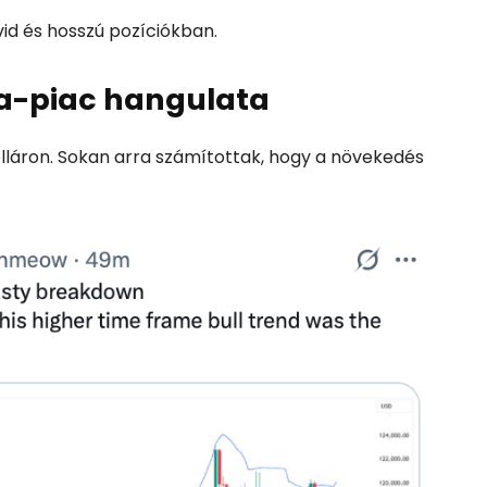
övid és hosszú pozíciókban.
ta-piac hangulata
0 dolláron. Sokan arra számítottak, hogy a növekedés