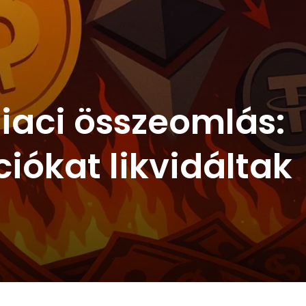
iaci összeomlás:
ciókat likvidáltak