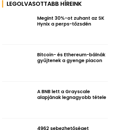
LEGOLVASOTTABB HÍREINK
Megint 30%-ot zuhant az SK
Hynix a perps-tőzsdén
Bitcoin- és Ethereum-bálnák
gyűjtenek a gyenge piacon
A BNB lett a Grayscale
alapjának legnagyobb tétele
4962 sebezhetőséget