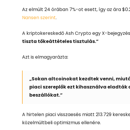
Az elmúlt 24 órában 7%-ot esett, így az ára $0.22 
Nansen szerint
.
A kriptokereskedő Ash Crypto egy X-bejegyzé
tiszta tőkeáttételes tisztulás.”
Azt is elmagyarázta:
„Sokan altcoinokat kezdtek venni, miutá
piaci szereplők ezt kihasználva eladták a
beszállókat.”
A hirtelen piaci visszaesés miatt 213.729 kereske
közelmúltbeli optimizmus ellenére.