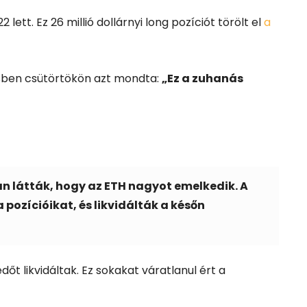
lett. Ez 26 millió dollárnyi long pozíciót törölt el
a
sben csütörtökön azt mondta:
„Ez a zuhanás
n látták, hogy az ETH nagyot emelkedik. A
 pozícióikat, és likvidálták a későn
dőt likvidáltak. Ez sokakat váratlanul ért a