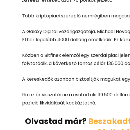
„
Greed
” értéket, azaz 70 pontot jelzett.
Több kriptopiaci szereplő nemrégiben magasab
A Galaxy Digital vezérigazgatója, Michael Novo
Ether legalább 4000 dollárig emelkedik. Ez körü
Közben a Bitfinex elemzői egy szerdai piaci jel
folytatódik, a következő fontos célár 136.000 dol
A kereskedők azonban biztosítják magukat egy 
Ha az ár visszatérne a csütörtöki 119.500 dolláros
pozíció likvidálását kockáztatná.
Olvastad már?
Beszakadt 