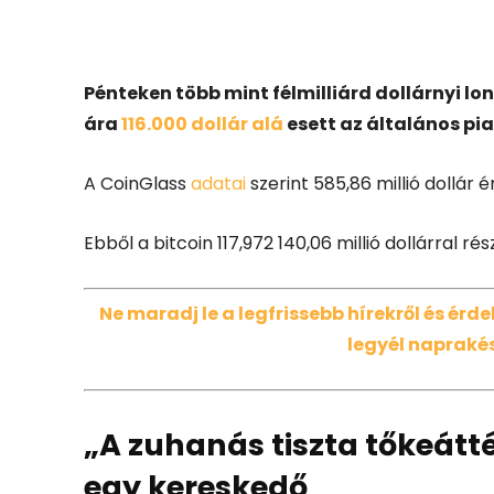
Facebook
X
Pénteken több mint félmilliárd dollárnyi lon
ára
116.000 dollár alá
esett az általános pia
A CoinGlass
a
data
i
szerint 585,86 millió dollár é
Ebből a bitcoin 117,972 140,06 millió dollárral ré
Ne maradj le a legfrissebb hírekről és ér
legyél naprakés
„A zuhanás tiszta tőkeátt
egy kereskedő