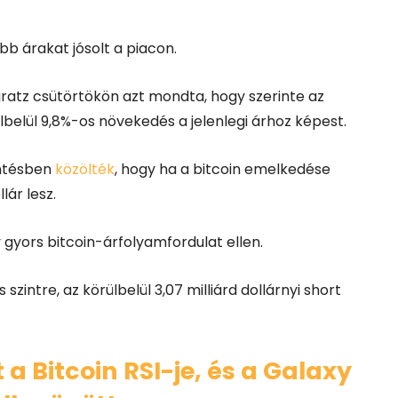
b árakat jósolt a piacon.
gratz csütörtökön azt mondta, hogy szerinte az
lbelül 9,8%-os növekedés a jelenlegi árhoz képest.
entésben
közölték
, hogy ha a bitcoin emelkedése
lár lesz.
gyors bitcoin-árfolyamfordulat ellen.
 szintre, az körülbelül 3,07 milliárd dollárnyi short
a Bitcoin RSI-je, és a Galaxy