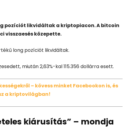
g pozíciót likvidáltak a kriptopiacon. A bitcoin
ci visszaesés közepette.
rtékű long pozíciót likvidáltak.
szesedett, miután 2,63%-kal 115.356 dollárra esett.
dekességekről – kövess minket Facebookon is, és
z a kriptovilágban!
ételes kiárusítás” – mondja