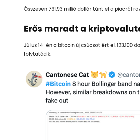
Összesen 731,93 millió dollár tűnt el a piacról r
Erős maradt a kriptovalu
Július 14-én a bitcoin új csúcsot ért el, 123.10
folytatódik.