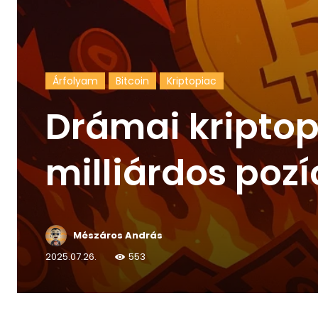
Árfolyam
Bitcoin
Kriptopiac
Drámai kriptop
milliárdos pozí
Mészáros András
2025.07.26.
553