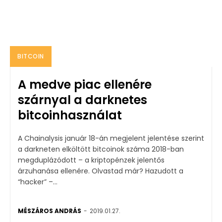
BITCOIN
A medve piac ellenére
szárnyal a darknetes
bitcoinhasználat
A Chainalysis január 18-án megjelent jelentése szerint
a darkneten elköltött bitcoinok száma 2018-ban
megduplázódott – a kriptopénzek jelentős
árzuhanása ellenére. Olvastad már? Hazudott a
“hacker” –...
MÉSZÁROS ANDRÁS
-
2019.01.27.