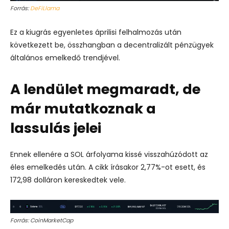
Forrás:
DeFiLlama
Ez a kiugrás egyenletes áprilisi felhalmozás után
következett be, összhangban a decentralizált pénzügyek
általános emelkedő trendjével.
A lendület megmaradt, de
már mutatkoznak a
lassulás jelei
Ennek ellenére a SOL árfolyama kissé visszahúzódott az
éles emelkedés után. A cikk írásakor 2,77%-ot esett, és
172,98 dolláron kereskedtek vele.
Forrás: CoinMarketCap