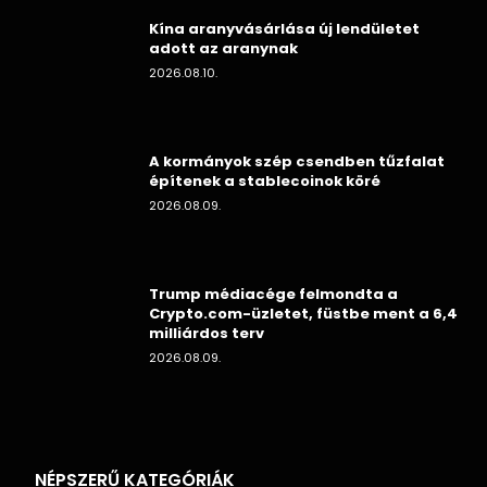
Kína aranyvásárlása új lendületet
adott az aranynak
2026.08.10.
A kormányok szép csendben tűzfalat
építenek a stablecoinok köré
2026.08.09.
Trump médiacége felmondta a
Crypto.com-üzletet, füstbe ment a 6,4
milliárdos terv
2026.08.09.
NÉPSZERŰ KATEGÓRIÁK