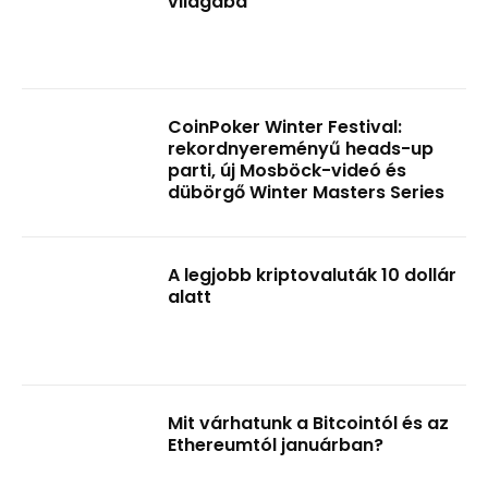
világába
CoinPoker Winter Festival:
rekordnyereményű heads-up
parti, új Mosböck-videó és
dübörgő Winter Masters Series
A legjobb kriptovaluták 10 dollár
alatt
Mit várhatunk a Bitcointól és az
Ethereumtól januárban?