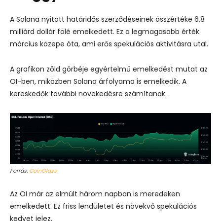
A Solana nyitott határidős szerződéseinek összértéke 6,8
milliárd dollár fölé emelkedett. Ez a legmagasabb érték
március közepe óta, ami erős spekulációs aktivitásra utal.
A grafikon zöld görbéje egyértelmű emelkedést mutat az
OI-ben, miközben Solana árfolyama is emelkedik. A
kereskedők további növekedésre számítanak.
Forrás:
CoinGlass
Az OI már az elmúlt három napban is meredeken
emelkedett. Ez friss lendületet és növekvő spekulációs
kedvet jelez.