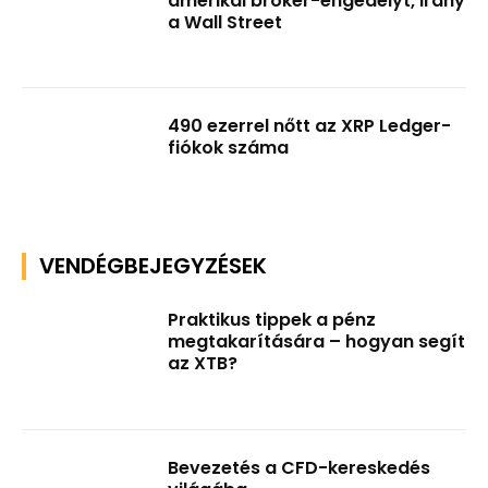
amerikai bróker-engedélyt, irány
a Wall Street
490 ezerrel nőtt az XRP Ledger-
fiókok száma
VENDÉGBEJEGYZÉSEK
Praktikus tippek a pénz
megtakarítására – hogyan segít
az XTB?
Bevezetés a CFD-kereskedés