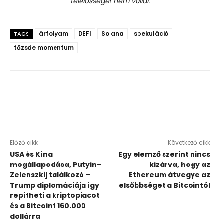
felelősséget nem vállal.
árfolyam
DEFI
Solana
spekuláció
TAGS
tőzsde momentum
Előző cikk
Következő cikk
USA és Kína
Egy elemző szerint nincs
megállapodása, Putyin–
kizárva, hogy az
Zelenszkij találkozó –
Ethereum átvegye az
Trump diplomáciája így
elsőbbséget a Bitcointól
repítheti a kriptopiacot
és a Bitcoint 160.000
dollárra