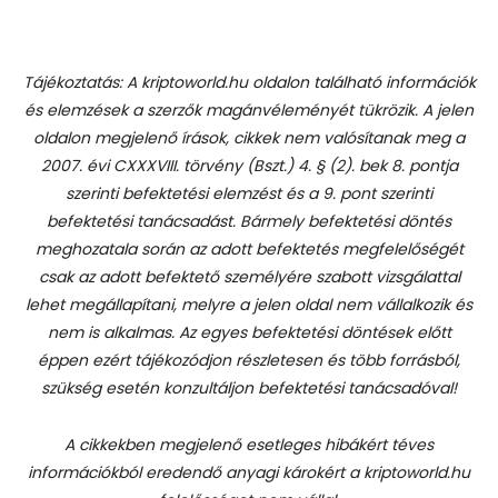
Tájékoztatás: A kriptoworld.hu oldalon található információk
és elemzések a szerzők magánvéleményét tükrözik. A jelen
oldalon megjelenő írások, cikkek nem valósítanak meg a
2007. évi CXXXVIII. törvény (Bszt.) 4. § (2). bek 8. pontja
szerinti befektetési elemzést és a 9. pont szerinti
befektetési tanácsadást.
Bármely befektetési döntés
meghozatala során az adott befektetés megfelelőségét
csak az adott befektető személyére szabott vizsgálattal
lehet megállapítani, melyre a jelen oldal nem vállalkozik és
nem is alkalmas. Az egyes befektetési döntések előtt
éppen ezért tájékozódjon részletesen és több forrásból,
szükség esetén konzultáljon befektetési tanácsadóval!
A cikkekben megjelenő esetleges hibákért téves
információkból eredendő anyagi károkért a kriptoworld.hu