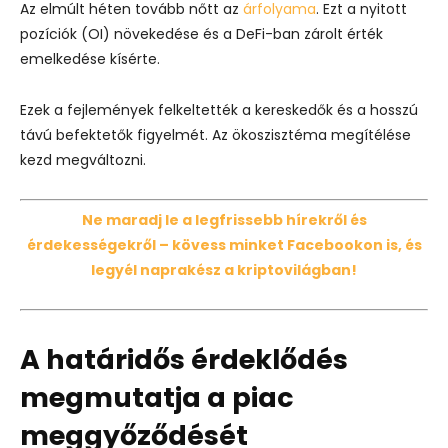
Az elmúlt héten tovább nőtt az
árfolyama
. Ezt a nyitott
pozíciók (OI) növekedése és a DeFi-ban zárolt érték
emelkedése kísérte.
Ezek a fejlemények felkeltették a kereskedők és a hosszú
távú befektetők figyelmét. Az ökoszisztéma megítélése
kezd megváltozni.
Ne maradj le a legfrissebb hírekről és
érdekességekről – kövess minket Facebookon is, és
legyél naprakész a kriptovilágban!
A határidős érdeklődés
megmutatja a piac
meggyőződését