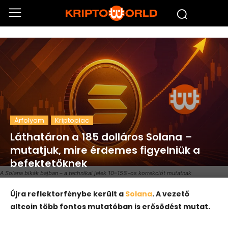
Árfolyam
Kriptopiac
Láthatáron a 185 dolláros Solana –
mutatjuk, mire érdemes figyelniük a
befektetőknek
A Solana bikák bajban – a technikai jelek 10–15%-os korrekciót mutatnak
Újra reflektorfénybe került a
Solana
. A vezető
altcoin több fontos mutatóban is erősödést mutat.