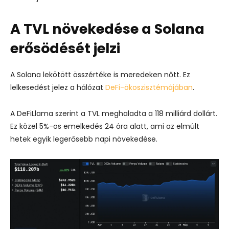
A TVL növekedése a Solana
erősödését jelzi
A Solana lekötött összértéke is meredeken nőtt. Ez
lelkesedést jelez a hálózat
DeFi-ökoszisztémájában
.
A DeFiLlama szerint a TVL meghaladta a 118 milliárd dollárt.
Ez közel 5%-os emelkedés 24 óra alatt, ami az elmúlt
hetek egyik legerősebb napi növekedése.