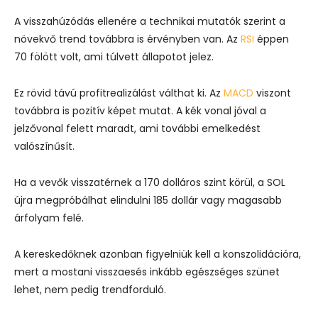
A visszahúzódás ellenére a technikai mutatók szerint a
növekvő trend továbbra is érvényben van. Az
RSI
éppen
70 fölött volt, ami túlvett állapotot jelez.
Ez rövid távú profitrealizálást válthat ki. Az
MACD
viszont
továbbra is pozitív képet mutat. A kék vonal jóval a
jelzővonal felett maradt, ami további emelkedést
valószínűsít.
Ha a vevők visszatérnek a 170 dolláros szint körül, a SOL
újra megpróbálhat elindulni 185 dollár vagy magasabb
árfolyam felé.
A kereskedőknek azonban figyelniük kell a konszolidációra,
mert a mostani visszaesés inkább egészséges szünet
lehet, nem pedig trendforduló.