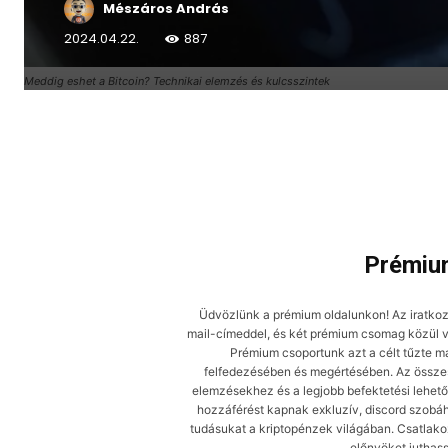
Mészáros András
2024.04.22.
887
Meddig eshet a Bitcoin? Technikai elemzés és kulcsszintek
Facebook
X
Prémium
Üdvözlünk a prémium oldalunkon! Az iratkoz
mail-címeddel, és két prémium csomag közül vá
Prémium csoportunk azt a célt tűzte m
felfedezésében és megértésében. Az összes 
elemzésekhez és a legjobb befektetési lehető
hozzáférést kapnak exkluzív, discord szobáh
tudásukat a kriptopénzek világában. Csatlak
előnyöket juthas