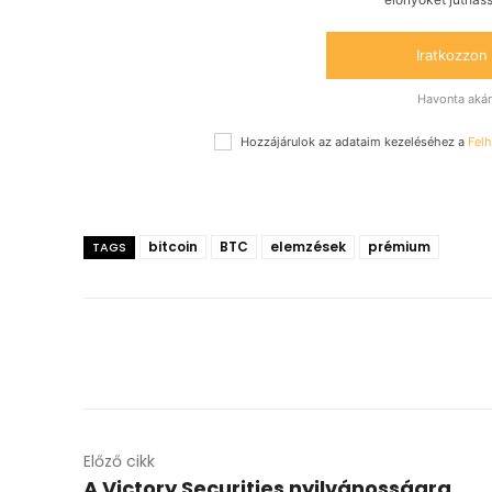
Iratkozzon 
Havonta akár 
Hozzájárulok az adataim kezeléséhez a
Felh
bitcoin
BTC
elemzések
prémium
TAGS
Előző cikk
A Victory Securities nyilvánosságra