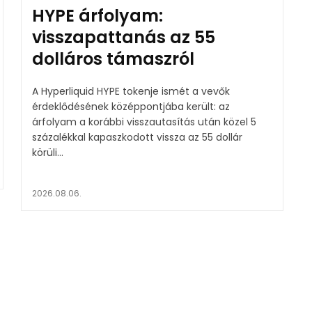
HYPE árfolyam:
visszapattanás az 55
dolláros támaszról
A Hyperliquid HYPE tokenje ismét a vevők
érdeklődésének középpontjába került: az
árfolyam a korábbi visszautasítás után közel 5
százalékkal kapaszkodott vissza az 55 dollár
körüli...
2026.08.06.