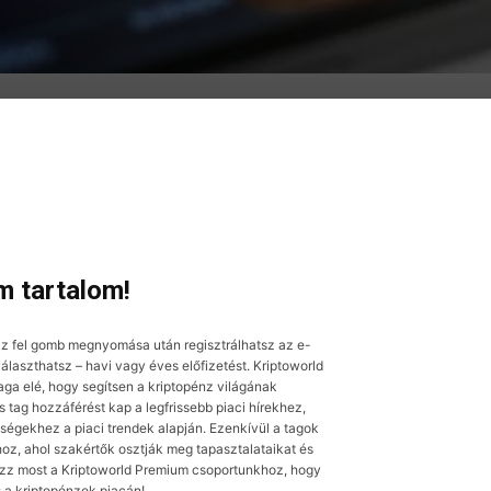
 tartalom!
z fel gomb megnyomása után regisztrálhatsz az e-
laszthatsz – havi vagy éves előfizetést. Kriptoworld
aga elé, hogy segítsen a kriptopénz világának
tag hozzáférést kap a legfrissebb piaci hírekhez,
ségekhez a piaci trendek alapján. Ezenkívül a tagok
oz, ahol szakértők osztják meg tapasztalataikat és
ozz most a Kriptoworld Premium csoportunkhoz, hogy
s a kriptopénzek piacán!