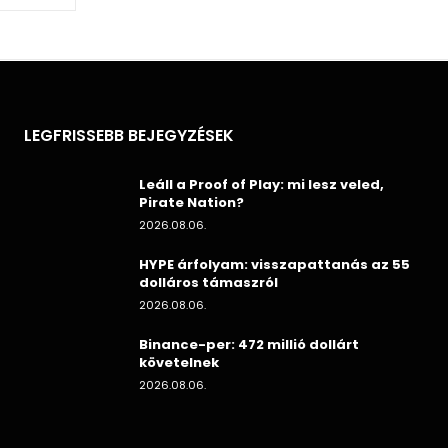
LEGFRISSEBB BEJEGYZÉSEK
Leáll a Proof of Play: mi lesz veled,
Pirate Nation?
2026.08.06.
HYPE árfolyam: visszapattanás az 55
dolláros támaszról
2026.08.06.
Binance-per: 472 millió dollárt
követelnek
2026.08.06.