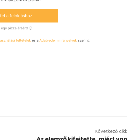
fel a feloldáshoz
egy pizza áráért! 🙂
asználási feltételek
és a
Adatvédelmi irányelvek
szerint.
Következő cikk
Az elemző kifejtette, miért van