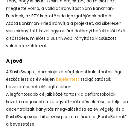
Tény, hogy ki akart szállni a projektből, de mielőtt ezt
megtette volna, a vállalat irányítást Sam Bankman-
Friednek, az FTX kriptotőzsde igazgatójának adta át.
Azóta Bankman-Fried irányítja a projektet, aki sikeresen
visszairányított közel egymilliárd dollárnyi befektetői tőkét
a tőzsdére, mielőtt a SushiSwap irányítása kicsúszott
volna a kezek közül.
A jövő
A SushiSwap új domainje kétségtelenül kulcsfontosságú
eszköz lesz az év elején
bejelentett
szolgáltatásaik
bevezetésének elősegítésében.
A legfontosabb céljaik közé tartozik a defiprotokollok
közötti magasabb fokú együttműködés elérése, a teljesen
decentralizált irányítás megvalósítása ez év végéig, és a
SushiSwap saját hitelezési platformjának, a „BentoBoxnak”
a bevezetése.