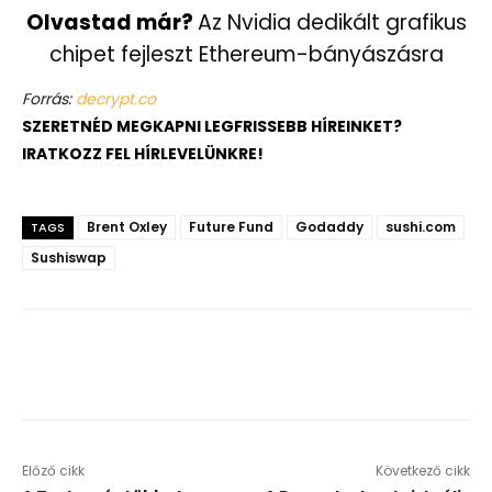
Olvastad már?
Az Nvidia dedikált grafikus
chipet fejleszt Ethereum-bányászásra
Forrás:
decrypt.co
SZERETNÉD MEGKAPNI LEGFRISSEBB HÍREINKET?
IRATKOZZ FEL HÍRLEVELÜNKRE!
Brent Oxley
Future Fund
Godaddy
sushi.com
TAGS
Sushiswap
Előző cikk
Következő cikk