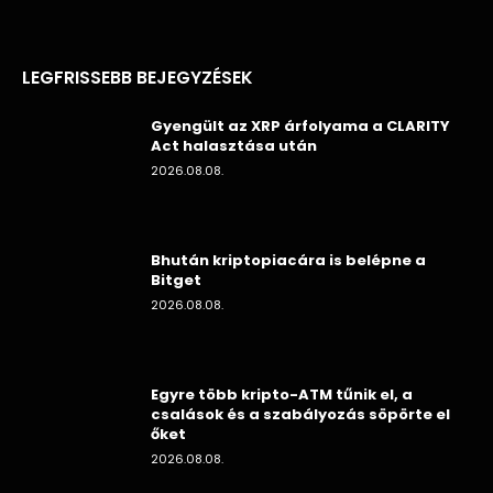
LEGFRISSEBB BEJEGYZÉSEK
Gyengült az XRP árfolyama a CLARITY
Act halasztása után
2026.08.08.
Bhután kriptopiacára is belépne a
Bitget
2026.08.08.
Egyre több kripto-ATM tűnik el, a
csalások és a szabályozás söpörte el
őket
2026.08.08.