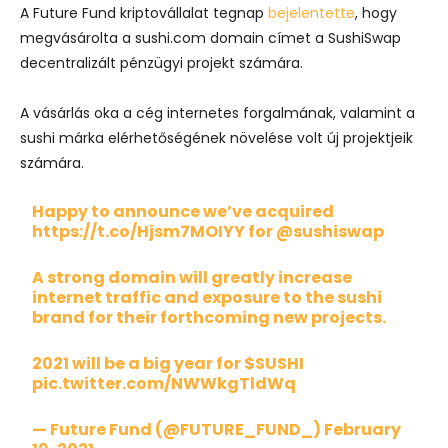
A Future Fund kriptovállalat tegnap
bejelentette
, hogy
megvásárolta a sushi.com domain címet a SushiSwap
decentralizált pénzügyi projekt számára.
A vásárlás oka a cég internetes forgalmának, valamint a
sushi márka elérhetőségének növelése volt új projektjeik
számára.
Happy to announce we’ve acquired
https://t.co/Hjsm7MOIYY
for
@sushiswap
A strong domain will greatly increase
internet traffic and exposure to the sushi
brand for their forthcoming new projects.
2021 will be a big year for
$SUSHI
pic.twitter.com/NWWkgTldWq
— Future Fund (@FUTURE_FUND_)
February