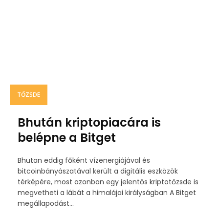
TŐZSDE
Bhután kriptopiacára is
belépne a Bitget
Bhutan eddig főként vízenergiájával és
bitcoinbányászatával került a digitális eszközök
térképére, most azonban egy jelentős kriptotőzsde is
megvetheti a lábát a himalájai királyságban A Bitget
megállapodást...