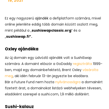
19, 2021
Ez egy nagyszerű
ajándék
a defiplatform számára, mivel
online jelenléte eddig több domain között oszlott meg,
mint például a „
sushiswapclassic.org
” és a
„
sushiswap.fi”.
Oxley ajándéka
Az új domain egy üdvözlő ajándék volt a SushiSwap
számára. A domaint először a GoDaddy
regisztrálta
1999-
ben, majd egy domainbefektető, Brent Oxley
vásárolta
meg
, aki idén február 13-án jegyezte be eladásra.
Bár a Future Fund nem hozta
nyilvánosságra
a domainért
fizetett árat, a domainokat listázó webhelyeken tévesen,
eladóként szerepel a sushi.com, 1,9 millió dollárért.
Sushi-kalauz