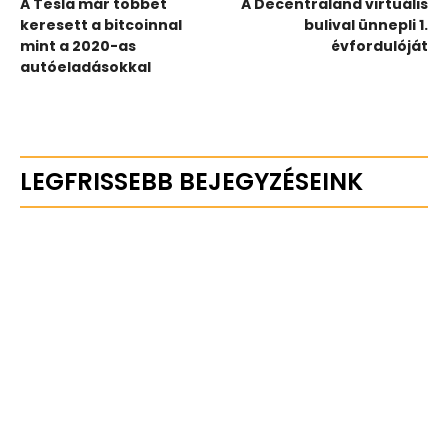
A Tesla már többet
A Decentraland virtuális
keresett a bitcoinnal
bulival ünnepli 1.
mint a 2020-as
évfordulóját
autóeladásokkal
LEGFRISSEBB BEJEGYZÉSEINK