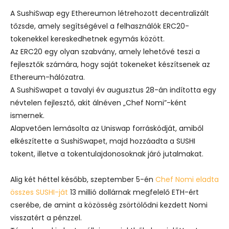
A SushiSwap egy Ethereumon létrehozott decentralizált
tőzsde, amely segítségével a felhasználók ERC20-
tokenekkel kereskedhetnek egymás között.
Az ERC20 egy olyan szabvány, amely lehetővé teszi a
fejlesztők számára, hogy saját tokeneket készítsenek az
Ethereum-hálózatra.
A SushiSwapet a tavalyi év augusztus 28-án indította egy
névtelen fejlesztő, akit álnéven „Chef Nomi”-ként
ismernek.
Alapvetően lemásolta az Uniswap forráskódját, amiből
elkészítette a SushiSwapet, majd hozzáadta a SUSHI
tokent, illetve a tokentulajdonosoknak járó jutalmakat.
Alig két héttel később, szeptember 5-én
Chef Nomi eladta
összes SUSHI-ját
13 millió dollárnak megfelelő ETH-ért
cserébe, de amint a közösség zsörtölődni kezdett Nomi
visszatért a pénzzel.