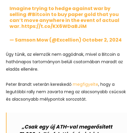
Imagine trying to hedge against war by
selling
#Bitcoin
to buy paper gold that you
can’t move anywhere in the event of actual
war.
https://t.co/KX6WDaBJiM
— Samson Mow (@Excellion)
October 2, 2024
Úgy tűnik, az elemzők nem aggódnak, mivel a Bitcoin a
hathónapos tartományon belüli csatornában maradt az
eladás ellenére.
Peter Brandt veterán kereskedő
megfigyelte
, hogy a
legutóbbi rally nem zavarta meg az alacsonyabb csúcsok
és alacsonyabb mélypontok sorozatát.
„Csak egy új ATH-val megerősített