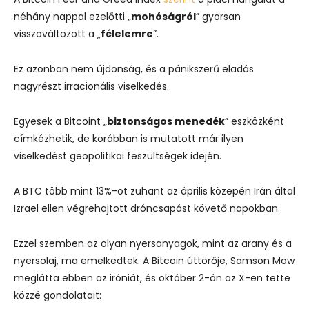
néhány nappal ezelőtti „
mohóságról
” gyorsan
visszaváltozott a „
félelemre
”.
Ez azonban nem újdonság, és a pánikszerű eladás
nagyrészt irracionális viselkedés.
Egyesek a Bitcoint „
biztonságos menedék
” eszközként
címkézhetik, de korábban is mutatott már ilyen
viselkedést geopolitikai feszültségek idején.
A BTC több mint 13%-ot zuhant az április közepén Irán által
Izrael ellen végrehajtott dróncsapást követő napokban.
Ezzel szemben az olyan nyersanyagok, mint az arany és a
nyersolaj, ma emelkedtek. A Bitcoin úttörője, Samson Mow
meglátta ebben az iróniát, és október 2-án az X-en tette
közzé gondolatait: