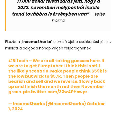
71.000 dollár feletti zárás jelzi, hogy a
2022. novemberi mélypontról induló
trend továbbra is érvényben van”
– tette
hozzá.
Eközben „
IncomeSharks
” elemző újabb csökkenést jósolt,
mielőtt a dolgok a hónap végén felpörögnének:
#Bitcoin
– We are all taking guesses here. If
we are to get Pumptober I think this is still
the likely scenario. Make people think $59k is
the low but wick to $57k. Then people are
bearish and sell and we reverse. Slowly back
up and finish the month red then November
green.
pic.twitter.com/33wAPHswyz
— IncomeSharks (@IncomeSharks)
October
1, 2024