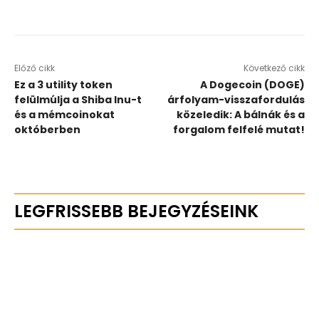
Előző cikk
Következő cikk
Ez a 3 utility token
A Dogecoin (DOGE)
felülmúlja a Shiba Inu-t
árfolyam-visszafordulás
és a mémcoinokat
közeledik: A bálnák és a
októberben
forgalom felfelé mutat!
LEGFRISSEBB BEJEGYZÉSEINK