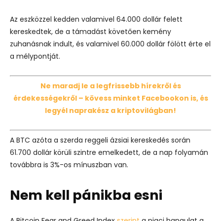
Az eszközzel kedden valamivel 64.000 dollár felett
kereskedtek, de a támadást követően kemény
zuhanásnak indult, és valamivel 60.000 dollár fölött érte el
a mélypontját.
Ne maradj le a legfrissebb hírekről és
érdekességekről – kövess minket Facebookon is, és
legyél naprakész a kriptovilágban!
A BTC azóta a szerda reggeli ázsiai kereskedés során
61.700 dollár körüli szintre emelkedett, de a nap folyamán
továbbra is 3%-os mínuszban van.
Nem kell pánikba esni
A Bitcoin Fear and Greed Index
szerint
a piaci hangulat a