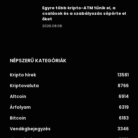
Egyre több kripto-ATM tűnik el, a
csalások és a szabályozás söpörte el
őket
2026.08.08.
NÉPSZERŰ KATEGÓRIÁK
Kripto hírek
13581
Kriptovaluta
8766
Altcoin
6914
Árfolyam
6319
Bitcoin
6183
Vendégbejegyzés
3346