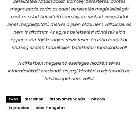
befektetési tanácsadást.
Bármely befektetési döntés
meghozatala során az adott befektetés megfelelőségét
csak az adott befektető személyére szabott vizsgálattal
lehet megállapítani, melyre a jelen oldal nem vállalkozik és
nem is alkalmas. Az egyes befektetési döntések előtt
éppen ezért tájékozódjon részletesen és több forrásból,
szükség esetén konzultáljon befektetési tanácsadóval!
A cikkekben megjelenő esetleges hibákért téves
információkból eredendő anyagi károkért a kriptoworld.hu
felelősséget nem vállal.
altcoinok
árfolyamzuhanás
bitcoin
TAGS
kriptopiac
piaci hangulat