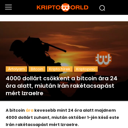
Árfolyam
Bitcoin
Kripto hírek
Kriptopiac
4000 dollárt csökkent a bitcoin ára 24
óra alatt, miután Irán rakétacsapást
mért Izraelre
A bitcoin
ára
kevesebb mint 24 óra alatt majdnem
4000 dollárt zuhant, miután október 1-jén késő este
Irán rakétacsapást mért Izraelre.