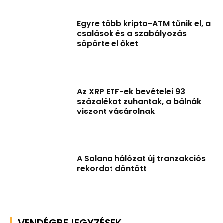
Egyre több kripto-ATM tűnik el, a
csalások és a szabályozás
söpörte el őket
Az XRP ETF-ek bevételei 93
százalékot zuhantak, a bálnák
viszont vásárolnak
A Solana hálózat új tranzakciós
rekordot döntött
VENDÉGBEJEGYZÉSEK