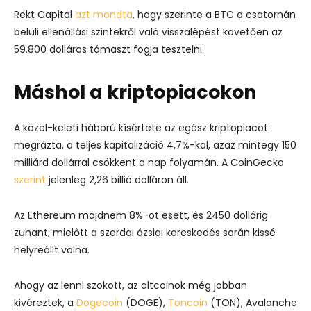
Rekt Capital
azt mondta
, hogy szerinte a BTC a csatornán
belüli ellenállási szintekről való visszalépést követően az
59.800 dolláros támaszt fogja tesztelni.
Máshol a kriptopiacokon
A közel-keleti háború kísértete az egész kriptopiacot
megrázta, a teljes kapitalizáció 4,7%-kal, azaz mintegy 150
milliárd dollárral csökkent a nap folyamán. A CoinGecko
szerint
jelenleg 2,26 billió dolláron áll.
Az Ethereum majdnem 8%-ot esett, és 2450 dollárig
zuhant, mielőtt a szerdai ázsiai kereskedés során kissé
helyreállt volna.
Ahogy az lenni szokott, az altcoinok még jobban
kivéreztek, a
Dogecoin
(DOGE),
Toncoin
(TON), Avalanche