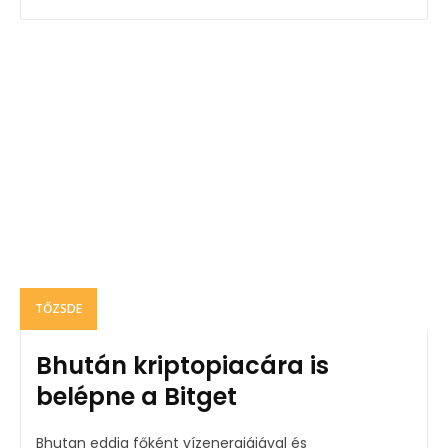
TŐZSDE
Bhután kriptopiacára is
belépne a Bitget
Bhutan eddig főként vízenergiájával és