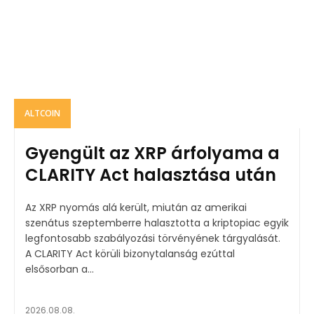
ALTCOIN
Gyengült az XRP árfolyama a
CLARITY Act halasztása után
Az XRP nyomás alá került, miután az amerikai
szenátus szeptemberre halasztotta a kriptopiac egyik
legfontosabb szabályozási törvényének tárgyalását.
A CLARITY Act körüli bizonytalanság ezúttal
elsősorban a...
2026.08.08.