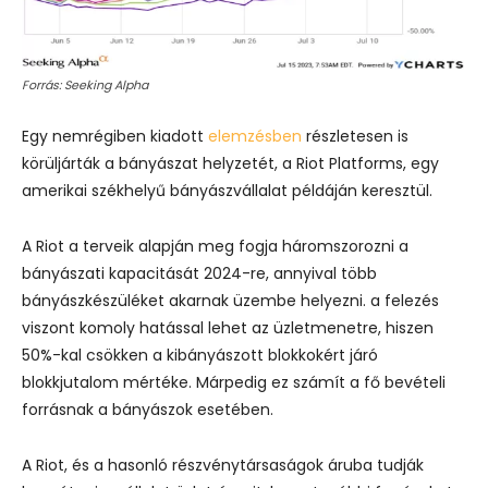
Forrás: Seeking Alpha
Egy nemrégiben kiadott
elemzésben
részletesen is
körüljárták a bányászat helyzetét, a Riot Platforms, egy
amerikai székhelyű bányászvállalat példáján keresztül.
A Riot a terveik alapján meg fogja háromszorozni a
bányászati kapacitását 2024-re, annyival több
bányászkészüléket akarnak üzembe helyezni. a felezés
viszont komoly hatással lehet az üzletmenetre, hiszen
50%-kal csökken a kibányászott blokkokért járó
blokkjutalom mértéke. Márpedig ez számít a fő bevételi
forrásnak a bányászok esetében.
A Riot, és a hasonló részvénytársaságok áruba tudják