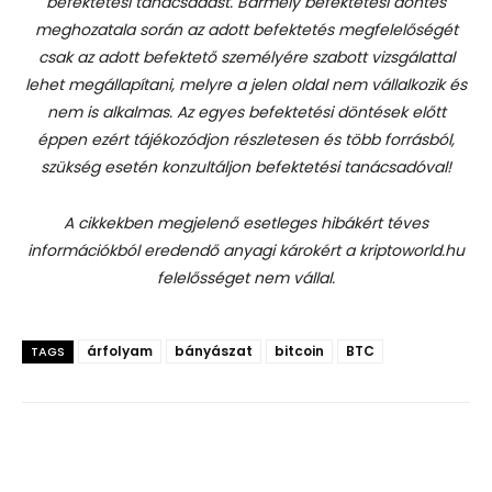
befektetési tanácsadást.
Bármely befektetési döntés
meghozatala során az adott befektetés megfelelőségét
csak az adott befektető személyére szabott vizsgálattal
lehet megállapítani, melyre a jelen oldal nem vállalkozik és
nem is alkalmas. Az egyes befektetési döntések előtt
éppen ezért tájékozódjon részletesen és több forrásból,
szükség esetén konzultáljon befektetési tanácsadóval!
A cikkekben megjelenő esetleges hibákért téves
információkból eredendő anyagi károkért a kriptoworld.hu
felelősséget nem vállal.
árfolyam
bányászat
bitcoin
BTC
TAGS