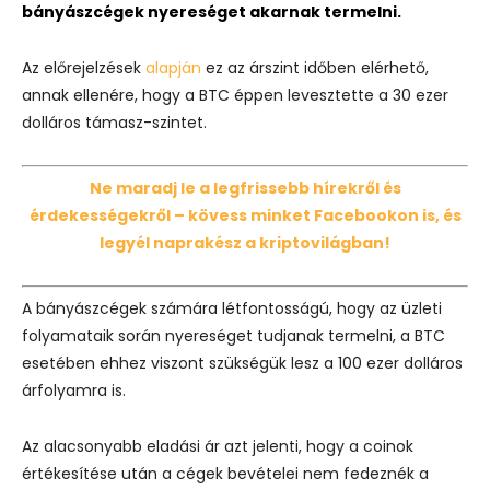
bányászcégek nyereséget akarnak termelni.
Az előrejelzések
alapján
ez az árszint időben elérhető,
annak ellenére, hogy a BTC éppen levesztette a 30 ezer
dolláros támasz-szintet.
Ne maradj le a legfrissebb hírekről és
érdekességekről – kövess minket Facebookon is, és
legyél naprakész a kriptovilágban!
A bányászcégek számára létfontosságú, hogy az üzleti
folyamataik során nyereséget tudjanak termelni, a BTC
esetében ehhez viszont szükségük lesz a 100 ezer dolláros
árfolyamra is.
Az alacsonyabb eladási ár azt jelenti, hogy a coinok
értékesítése után a cégek bevételei nem fedeznék a