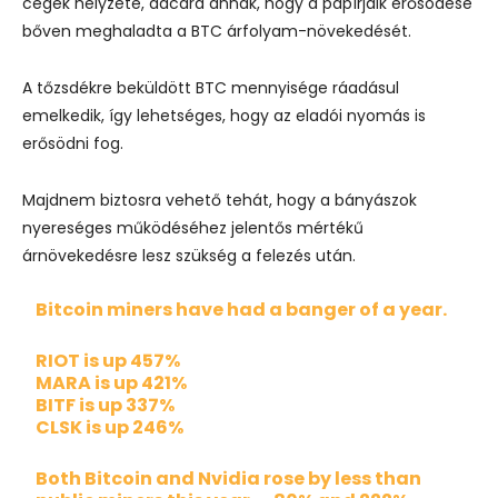
cégek helyzete, dacára annak, hogy a papírjaik erősödése
bőven meghaladta a BTC árfolyam-növekedését.
A tőzsdékre beküldött BTC mennyisége ráadásul
emelkedik, így lehetséges, hogy az eladói nyomás is
erősödni fog.
Majdnem biztosra vehető tehát, hogy a bányászok
nyereséges működéséhez jelentős mértékű
árnövekedésre lesz szükség a felezés után.
Bitcoin miners have had a banger of a year.
RIOT is up 457%
MARA is up 421%
BITF is up 337%
CLSK is up 246%
Both Bitcoin and Nvidia rose by less than