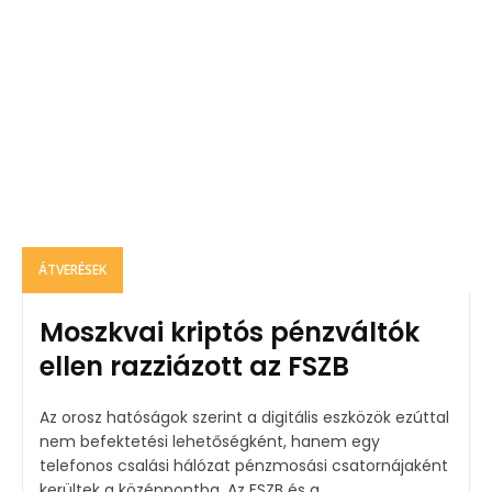
ÁTVERÉSEK
Moszkvai kriptós pénzváltók
ellen razziázott az FSZB
Az orosz hatóságok szerint a digitális eszközök ezúttal
nem befektetési lehetőségként, hanem egy
telefonos csalási hálózat pénzmosási csatornájaként
kerültek a középpontba. Az FSZB és a...