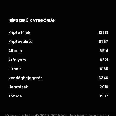
NÉPSZERŰ KATEGÓRIÁK
Kripto hírek
13581
Kriptovaluta
8767
Altcoin
6914
Árfolyam
6321
Bitcoin
6185
Vendégbejegyzés
3346
Elemzések
2016
Tőzsde
1907
Kriptoworld.hu © 2017-2026 Minden jogot fenntartva.