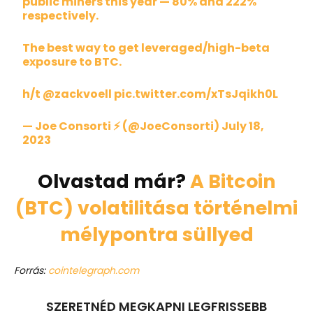
public miners this year — 80% and 222%
respectively.
The best way to get leveraged/high-beta
exposure to BTC.
h/t
@zackvoell
pic.twitter.com/xTsJqikh0L
— Joe Consorti ⚡ (@JoeConsorti)
July 18,
2023
Olvastad már?
A Bitcoin
(BTC) volatilitása történelmi
mélypontra süllyed
Forrás:
cointelegraph.com
SZERETNÉD MEGKAPNI LEGFRISSEBB