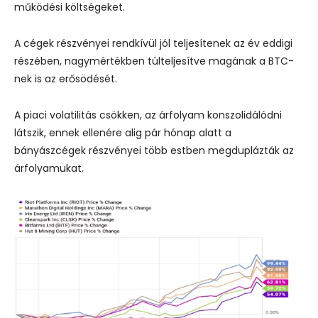
működési költségeket.
A cégek részvényei rendkívül jól teljesítenek az év eddigi
részében, nagymértékben túlteljesítve magának a BTC-
nek is az erősödését.
A piaci volatilitás csökken, az árfolyam konszolidálódni
látszik, ennek ellenére alig pár hónap alatt a
bányászcégek részvényei több estben megduplázták az
árfolyamukat.