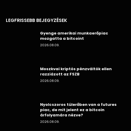
LEGFRISSEBB BEJEGYZÉSEK
Gyenge amerikai munkaerőpiac
mozgatta a bitcoint
2026.08.09.
Moszkvai kriptós pénzváltók ellen
razziázott az FSZB
2026.08.09.
Nyolcszoros túlerőben van a futures
piac, de mit jelent ez a bitcoin
árfolyamára nézve?
2026.08.09.