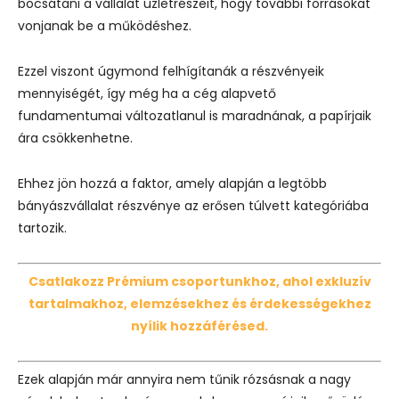
bocsátani a vállalat üzletrészeit, hogy további forrásokat
vonjanak be a működéshez.
Ezzel viszont úgymond felhígítanák a részvényeik
mennyiségét, így még ha a cég alapvető
fundamentumai változatlanul is maradnának, a papírjaik
ára csökkenhetne.
Ehhez jön hozzá a faktor, amely alapján a legtöbb
bányászvállalat részvénye az erősen túlvett kategóriába
tartozik.
Csatlakozz Prémium csoportunkhoz, ahol exkluzív
tartalmakhoz, elemzésekhez és érdekességekhez
nyílik hozzáférésed.
Ezek alapján már annyira nem tűnik rózsásnak a nagy