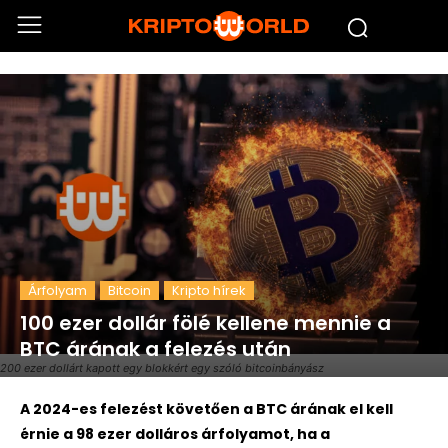
Árfolyam
Bitcoin
Kripto hírek
100 ezer dollár fölé kellene mennie a
BTC árának a felezés után
200 ezer dollárt kapott egy blokkért egy szóló bitcoinbányász
A 2024-es felezést követően a BTC árának el kell
érnie a 98 ezer dolláros árfolyamot, ha a