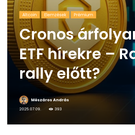
Altcoin
Elemzések
Prémium
Cronos árfoly
ETF hírekre – 
rally előtt?
Mészáros András
2025.07.09.
393