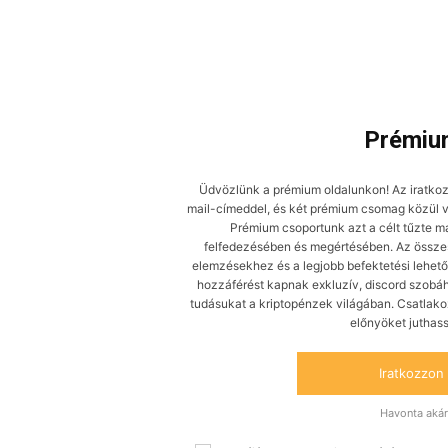
Facebook
X
Prémium
Üdvözlünk a prémium oldalunkon! Az iratkoz
mail-címeddel, és két prémium csomag közül vá
Prémium csoportunk azt a célt tűzte m
felfedezésében és megértésében. Az összes 
elemzésekhez és a legjobb befektetési lehető
hozzáférést kapnak exkluzív, discord szobáh
tudásukat a kriptopénzek világában. Csatlak
előnyöket juthas
Iratkozzon 
Havonta akár 