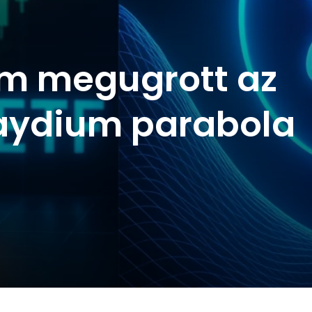
am megugrott az
Raydium parabola