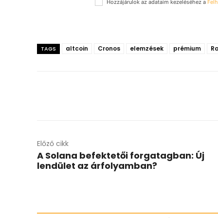
Hozzájárulok az adataim kezeléséhez a
Felh
altcoin
Cronos
elemzések
prémium
R
TAGS
Előző cikk
A Solana befektetői forgatagban: Új
lendület az árfolyamban?