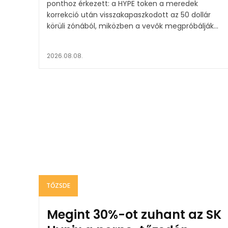
ponthoz érkezett: a HYPE token a meredek
korrekció után visszakapaszkodott az 50 dollár
körüli zónából, miközben a vevők megpróbálják...
2026.08.08.
TŐZSDE
Megint 30%-ot zuhant az SK