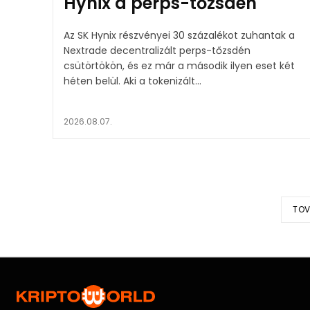
Hynix a perps-tőzsdén
Az SK Hynix részvényei 30 százalékot zuhantak a
Nextrade decentralizált perps-tőzsdén
csütörtökön, és ez már a második ilyen eset két
héten belül. Aki a tokenizált...
2026.08.07.
TOV