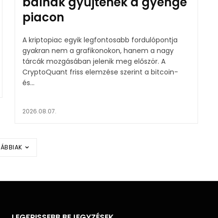
bálnák gyűjtenek a gyenge
piacon
A kriptopiac egyik legfontosabb fordulópontja
gyakran nem a grafikonokon, hanem a nagy
tárcák mozgásában jelenik meg először. A
CryptoQuant friss elemzése szerint a bitcoin-
és...
2026.08.07.
ÁBBIAK
LEGFRISSEBB BEJEGYZÉSEK