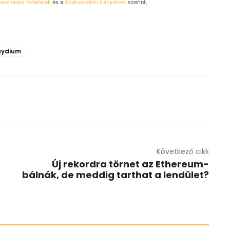
asználási feltételek
és a
Adatvédelmi irányelvek
szerint.
aydium
Következő cikk
Új rekordra törnet az Ethereum-
bálnák, de meddig tarthat a lendület?