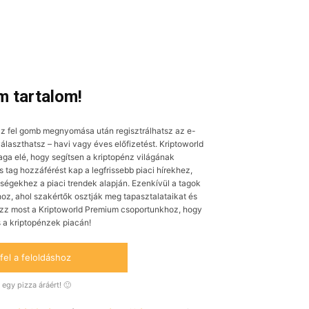
 tartalom!
z fel gomb megnyomása után regisztrálhatsz az e-
laszthatsz – havi vagy éves előfizetést. Kriptoworld
aga elé, hogy segítsen a kriptopénz világának
tag hozzáférést kap a legfrissebb piaci hírekhez,
ségekhez a piaci trendek alapján. Ezenkívül a tagok
oz, ahol szakértők osztják meg tapasztalataikat és
ozz most a Kriptoworld Premium csoportunkhoz, hogy
s a kriptopénzek piacán!
fel a feloldáshoz
egy pizza áráért! 🙂