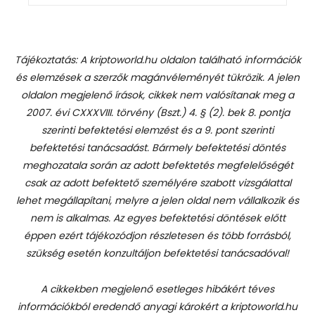
Tájékoztatás: A kriptoworld.hu oldalon található információk
és elemzések a szerzők magánvéleményét tükrözik. A jelen
oldalon megjelenő írások, cikkek nem valósítanak meg a
2007. évi CXXXVIII. törvény (Bszt.) 4. § (2). bek 8. pontja
szerinti befektetési elemzést és a 9. pont szerinti
befektetési tanácsadást.
Bármely befektetési döntés
meghozatala során az adott befektetés megfelelőségét
csak az adott befektető személyére szabott vizsgálattal
lehet megállapítani, melyre a jelen oldal nem vállalkozik és
nem is alkalmas. Az egyes befektetési döntések előtt
éppen ezért tájékozódjon részletesen és több forrásból,
szükség esetén konzultáljon befektetési tanácsadóval!
A cikkekben megjelenő esetleges hibákért téves
információkból eredendő anyagi károkért a kriptoworld.hu