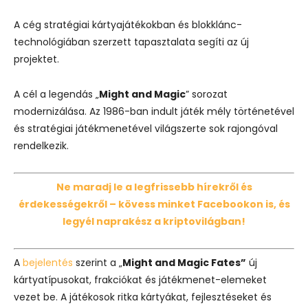
A cég stratégiai kártyajátékokban és blokklánc-
technológiában szerzett tapasztalata segíti az új
projektet.
A cél a legendás „
Might and Magic
” sorozat
modernizálása. Az 1986-ban indult játék mély történetével
és stratégiai játékmenetével világszerte sok rajongóval
rendelkezik.
Ne maradj le a legfrissebb hírekről és
érdekességekről – kövess minket Facebookon is, és
legyél naprakész a kriptovilágban!
A
bejelentés
szerint a „
Might and Magic Fates”
új
kártyatípusokat, frakciókat és játékmenet-elemeket
vezet be. A játékosok ritka kártyákat, fejlesztéseket és