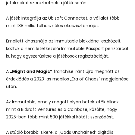
jutalmakat szerezhetnek a játék során.
A játék integrálja az Ubisoft Connectet, a vállalat több
mint 138 millió felhasználós ökoszisztémáját.
Emellett kihasználja az Immutable blokklánc-eszközeit,
köztük a nem letétkezelői Immutable Passport pénztárcát
is, hogy egyszerűsítse a játékosok regisztrációját.
A
„Might and Magic”
franchise iránt újra megnőtt az
érdeklődés a 2023-as mobilos „Era of Chaos” megjelenése
után.
Az Immutable, amely mögött olyan befektetők állnak,
mint a Bitkraft Ventures és a Coinbase, közölte, hogy
2025-ben több mint 500 játékkal kötött szerződést.
A stúdió korábbi sikere, a „Gods Unchained” digitális