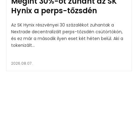
Megint 30%-ot zuhant az SK
Hynix a perps-tőzsdén
Az SK Hynix részvényei 30 százalékot zuhantak a
Nextrade decentralizált perps-tőzsdén csütörtökön,
és ez már a második ilyen eset két héten belül. Aki a
tokenizált...
2026.08.07.