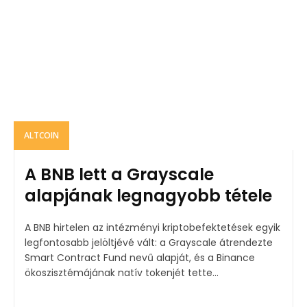
ALTCOIN
A BNB lett a Grayscale
alapjának legnagyobb tétele
A BNB hirtelen az intézményi kriptobefektetések egyik
legfontosabb jelöltjévé vált: a Grayscale átrendezte
Smart Contract Fund nevű alapját, és a Binance
ökoszisztémájának natív tokenjét tette...