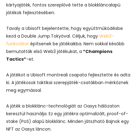
kártyajáték, fontos szereplővé tette a blokkláncalapú
játékok fejlesztésében.
Tavaly a Ubisoft bejelentette, hogy együttműködésbe
kezd a Double Jump.Tokyóval. Céljuk, hogy
Web3-
funkciókat
építsenek be játékaikba. Nem sokkal később
bemutatták első Web3 játékukat, a
“Champions
Tactics”
-et.
A játékot a Ubisoft montreali csapata fejlesztette és adta
ki. A játékosok taktikai szerepjáték-csatákban mérkőznek
meg egymással.
A játék a blokklánc-technológiát az Oasys hálózaton
keresztül használja. Ez egy játékra optimalizált, proof-of-
stake (PoS) alapú blokklánc. Minden játszható Bajnok egy
NFT az Oasys láncon.