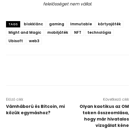
felelősséget nem vállal.
blokklánc
gaming
Immutable
kártyajáték
TAGS
Might and Magic
mobiljáték
NFT
technológia
Ubisoft
web3
Előző cikk
Következő cikk
Vámháború és Bitcoin, mi
Olyan kaotikus az OM
közük egymáshoz?
token összeomlása,
hogy már hivatalos
vizsgálat kéne