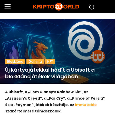
Blokklánc
Gaming
NFT
Új kártyajátékkal hódít a Ubisoft a
blokkláncjátékok világában
A Ubisoft, a „Tom Clancy’s Rainbow Six”, az
„Assassin’s Creed”, a „Far Cry”, a „Prince of Persia”
és a „Rayman” játékok készítője, az
Immutable
szakértelmére támaszkodik.