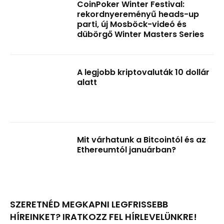
CoinPoker Winter Festival:
rekordnyereményű heads-up
parti, új Mosböck-videó és
dübörgő Winter Masters Series
A legjobb kriptovaluták 10 dollár
alatt
Mit várhatunk a Bitcointól és az
Ethereumtól januárban?
SZERETNÉD MEGKAPNI LEGFRISSEBB
HÍREINKET? IRATKOZZ FEL HÍRLEVELÜNKRE!