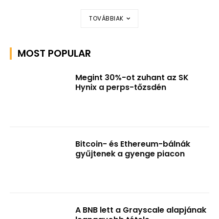
TOVÁBBIAK
MOST POPULAR
Megint 30%-ot zuhant az SK
Hynix a perps-tőzsdén
Bitcoin- és Ethereum-bálnák
gyűjtenek a gyenge piacon
A BNB lett a Grayscale alapjának