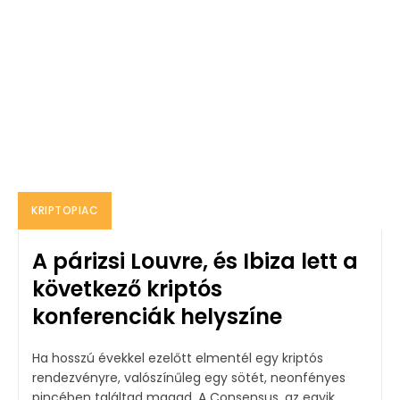
KRIPTOPIAC
A párizsi Louvre, és Ibiza lett a
következő kriptós
konferenciák helyszíne
Ha hosszú évekkel ezelőtt elmentél egy kriptós
rendezvényre, valószínűleg egy sötét, neonfényes
pincében találtad magad. A Consensus, az egyik