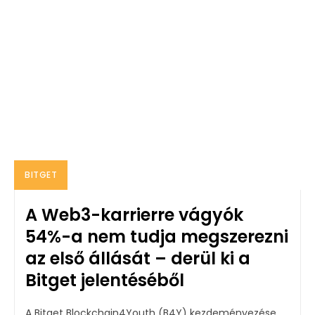
BITGET
A Web3-karrierre vágyók
54%-a nem tudja megszerezni
az első állását – derül ki a
Bitget jelentéséből
A Bitget Blockchain4Youth (B4Y) kezdeményezése