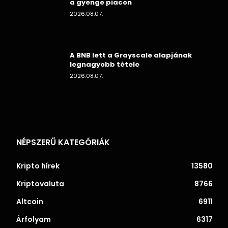
a gyenge piacon
2026.08.07.
A BNB lett a Grayscale alapjának
legnagyobb tétele
2026.08.07.
NÉPSZERŰ KATEGÓRIÁK
Kripto hírek
13580
Kriptovaluta
8766
Altcoin
6911
Árfolyam
6317