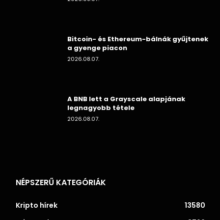
Bitcoin- és Ethereum-bálnák gyűjtenek
a gyenge piacon
2026.08.07.
A BNB lett a Grayscale alapjának
legnagyobb tétele
2026.08.07.
NÉPSZERŰ KATEGÓRIÁK
Kripto hírek
13580