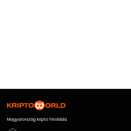
Magyarország kripto híroldala