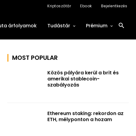
Kriptoszótár
Ebook
Bejelentkezés
uta árfolyamok
Tudástár
Prémium
MOST POPULAR
Közös pályára kerül a brit és
amerikai stablecoin-
szabályozás
Ethereum staking: rekordon az
ETH, mélyponton a hozam