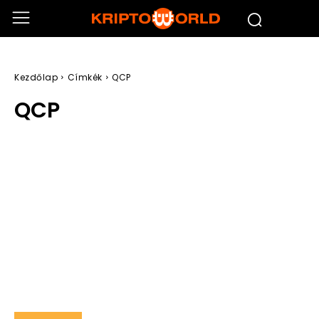
Kezdőlap
Címkék
QCP
QCP