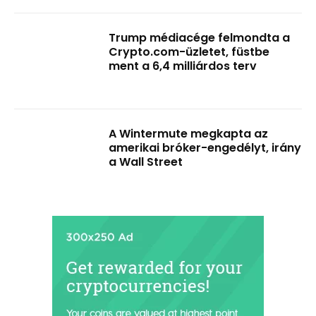
Trump médiacége felmondta a
Crypto.com-üzletet, füstbe
ment a 6,4 milliárdos terv
A Wintermute megkapta az
amerikai bróker-engedélyt, irány
a Wall Street