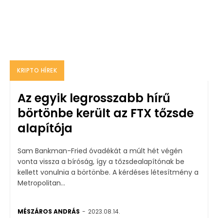
KRIPTO HÍREK
Az egyik legrosszabb hírű
börtönbe került az FTX tőzsde
alapítója
Sam Bankman-Fried óvadékát a múlt hét végén
vonta vissza a bíróság, így a tőzsdealapítónak be
kellett vonulnia a börtönbe. A kérdéses létesítmény a
Metropolitan...
MÉSZÁROS ANDRÁS
-
2023.08.14.