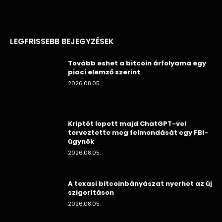
LEGFRISSEBB BEJEGYZÉSEK
Tovább eshet a bitcoin árfolyama egy
piaci elemző szerint
2026.08.05.
Kriptót lopott majd ChatGPT-vel
terveztette meg felmondását egy FBI-
ügynök
2026.08.05.
A texasi bitcoinbányászat nyerhet az új
szigorításon
2026.08.05.