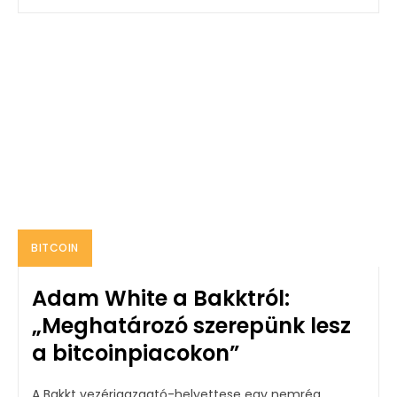
BITCOIN
Adam White a Bakktról:
„Meghatározó szerepünk lesz
a bitcoinpiacokon”
A Bakkt vezérigazgató-helyettese egy nemrég