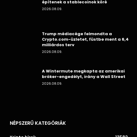
építenek a stablecoinok köré
2026.08.09.
Trump médiacége felmondta a
Crypto.com-üzletet, füstbe ment a 6,4
milliárdos terv
2026.08.09.
A Wintermute megkapta az amerikai
bróker-engedélyt, irány a Wall Street
2026.08.09.
NÉPSZERŰ KATEGÓRIÁK