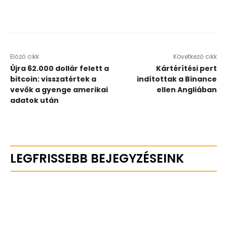
Előző cikk
Következő cikk
Újra 62.000 dollár felett a
Kártérítési pert
bitcoin: visszatértek a
indítottak a Binance
vevők a gyenge amerikai
ellen Angliában
adatok után
LEGFRISSEBB BEJEGYZÉSEINK