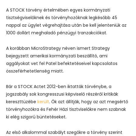
A STOCK törvény értelmében egyes kormányzati
tisztségviselőknek és törvényhozóknak legkésőbb 45
nappal az ügylet végrehajtása után be kell jelenteniük az
1000 dollárt meghaladó pénzügyi tranzakciókat.
A korábban MicroStrategy néven ismert Strategy
bejegyzett amerikai kormányzati beszállító, ami
aggályokat vet fel Patel befektetéseivel kapcsolatos
összeférhetetlenség miatt.
Bár a STOCK Actet 2012-ben iktatták törvénybe, a
jogszabály sok kongresszusi képviselő részéről kritikák
kereszttüzébe
került
. Ők azt állítják, hogy az azt megsértő
törvényhozókra és Fehér Házi tisztviselőkre nem szabnak
ki elég szigorú büntetéseket.
Az első alkalommal szabályt szegőkre a törvény szerint