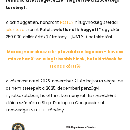
fennálló kitettségét, ezzel megsértve a szövetségi
törvényt.
A pártfüggetlen, nonprofit
NOTUS
hírügynökség szerdai
jelentése
szerint Patel
„véletlenül kihagyott”
egy akár
250.000 dollár értékű Strategy- (MSTR-) befektetést.
Maradj naprakész a kriptovaluta világában – kövess
minket az X-en a legfrissebb hírek, betekintések és
trendekért!🚀
A vásárlást Patel 2025. november 21-én hajtotta végre, de
az nem szerepelt a 2025. decemberi pénzügyi
nyilatkozatában, holott ezt kormányzati tisztviselőként
előírja számára a Stop Trading on Congressional
Knowledge (STOCK) törvény.