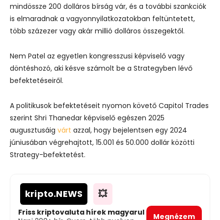
mindössze 200 dolláros bírság vár, és a további szankciók
is elmaradnak a vagyonnyilatkozatokban feltüntetett,
több százezer vagy akár millió dolláros összegektől.
Nem Patel az egyetlen kongresszusi képviselő vagy
döntéshozó, aki késve számolt be a Strategyben lévő
befektetéseiről.
A politikusok befektetéseit nyomon követő Capitol Trades
szerint Shri Thanedar képviselő egészen 2025
augusztusáig
várt
azzal, hogy bejelentsen egy 2024
júniusában végrehajtott, 15.001 és 50.000 dollár közötti
Strategy-befektetést.
kripto
.NEWS
💥
Friss kriptovaluta hírek magyarul
Megnézem