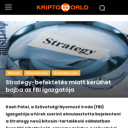
Bitcoin
Bűnüldözés
Szabályozás
Strategy-befektetés miatt kerülhet
bajba az FBI igazgatója
Strategy
Kash Patel, a Szövetségi Nyomozó Iroda (FBI)
igazgatója a hírek szerint elmulasztotta bejelenteni
a Strategy nevű bitcoin-tartalékoló vállalatban