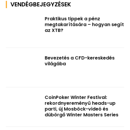
VENDÉGBEJEGYZÉSEK
Praktikus tippek a pénz
megtakarítására – hogyan segít
az XTB?
Bevezetés a CFD-kereskedés
világába
CoinPoker Winter Festival:
rekordnyereményű heads-up
parti, új Mosböck-videó és
dübörgő Winter Masters Series