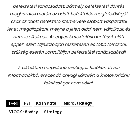
befektetési tanácsadást.
Bármely befektetési döntés
meghozatala során az adott befektetés megfelelőségét
csak az adott befektető személyére szabott vizsgálattal
lehet megállapítani, melyre a jelen oldal nem vállalkozik és
nem is alkalmas. Az egyes befektetési döntések előtt
éppen ezért tájékozódjon részletesen és több forrásból,
szükség esetén konzultáljon befektetési tanácsadóval!
A cikkekben megjelenő esetleges hibákért téves
információkból eredendő anyagi károkért a kriptoworld.hu
felelősséget nem vállal.
FBI
Kash Patel
MicroStrategy
TAGS
STOCK törvény
Strategy