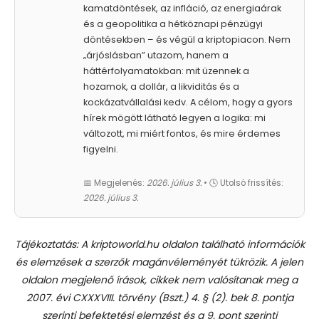
kamatdöntések, az infláció, az energiaárak
és a geopolitika a hétköznapi pénzügyi
döntésekben – és végül a kriptopiacon. Nem
„árjóslásban” utazom, hanem a
háttérfolyamatokban: mit üzennek a
hozamok, a dollár, a likviditás és a
kockázatvállalási kedv. A célom, hogy a gyors
hírek mögött látható legyen a logika: mi
változott, mi miért fontos, és mire érdemes
figyelni.
📅 Megjelenés:
2026. július 3.
• 🕓 Utolsó frissítés:
2026. július 3.
Tájékoztatás: A kriptoworld.hu oldalon található információk
és elemzések a szerzők magánvéleményét tükrözik. A jelen
oldalon megjelenő írások, cikkek nem valósítanak meg a
2007. évi CXXXVIII. törvény (Bszt.) 4. § (2). bek 8. pontja
szerinti befektetési elemzést és a 9. pont szerinti