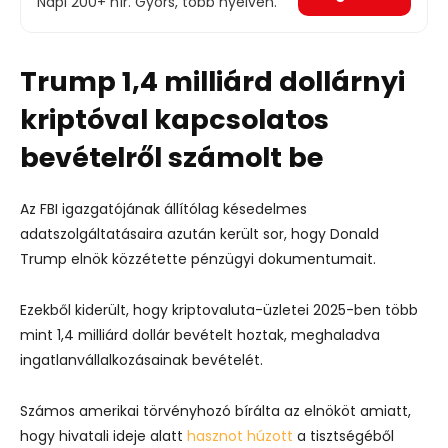
Napi 200+ hír. Gyors, több nyelven.
Trump 1,4 milliárd dollárnyi
kriptóval kapcsolatos
bevételről számolt be
Az FBI igazgatójának állítólag késedelmes
adatszolgáltatásaira azután került sor, hogy Donald
Trump elnök közzétette pénzügyi dokumentumait.
Ezekből kiderült, hogy kriptovaluta-üzletei 2025-ben több
mint 1,4 milliárd dollár bevételt hoztak, meghaladva
ingatlanvállalkozásainak bevételét.
Számos amerikai törvényhozó bírálta az elnököt amiatt,
hogy hivatali ideje alatt
hasznot húzott
a tisztségéből