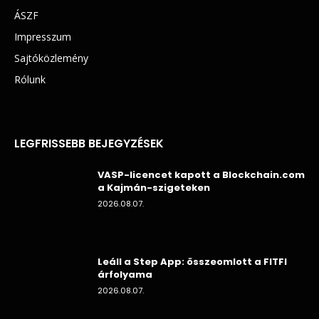
ÁSZF
Impresszum
Sajtóközlemény
Rólunk
LEGFRISSEBB BEJEGYZÉSEK
VASP-licencet kapott a Blockchain.com
a Kajmán-szigeteken
2026.08.07.
Leáll a Step App: összeomlott a FITFI
árfolyama
2026.08.07.