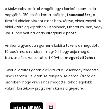
A Malwarebytes által vizsgált egyik konkrét scam oldal
nagyjából 250 dollárt kért a letöltés „
feloldásáért
„, a
fizetési oldalon viszont nincs bankkártya, nincs PayPal, az
oldal kizárólag kriptóban, Bitcoinban, Ethereum-ban, vagy
USDT-ben volt hajlandó elfogadni a pénzt.
Amikor a gyanútlan gamer elküldi a tokent a megadott
tárcacímre, a rendszer megkéri, hogy adja meg a
tranzakciós azonosítót, a TXID-t a „
megerősítéshez
„.
Ekkor a letöltés gomb aktívvá válik… csakhogy mögötte
nincs semmi. Se játék, se telepítő, se demó. Öröm az
ürömben, hogy vírus sincs mögötte, tehát legalább
valami kártékony progit nem kapsz a gépedre.
kripto
.NEWS
💥