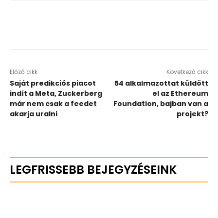
Előző cikk
Következő cikk
Saját predikciós piacot
54 alkalmazottat küldött
indít a Meta, Zuckerberg
el az Ethereum
már nem csak a feedet
Foundation, bajban van a
akarja uralni
projekt?
LEGFRISSEBB BEJEGYZÉSEINK