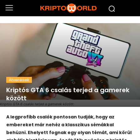
Átverések
Kriptós GTA 6 csalás terjed a gamerek
között
Kriptós GTA 6 csalás terjed a gamerek között
A legprofibb csalók pontosan tudják, hogy az
embereket már nehéz a klasszikus sémákkal
behúzni. Ehelyett fognak egy olyan témát, ami körül