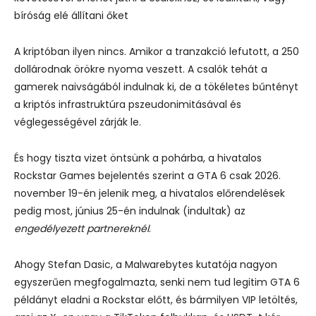
bíróság elé állítani őket
A kriptóban ilyen nincs. Amikor a tranzakció lefutott, a 250
dollárodnak örökre nyoma veszett. A csalók tehát a
gamerek naivságából indulnak ki, de a tökéletes bűntényt
a kriptós infrastruktúra pszeudonimitásával és
véglegességével zárják le.
És hogy tiszta vizet öntsünk a pohárba, a hivatalos
Rockstar Games bejelentés szerint a GTA 6 csak 2026.
november 19-én jelenik meg, a hivatalos előrendelések
pedig most, június 25-én indulnak (indultak) az
engedélyezett partnereknél
.
Ahogy Stefan Dasic, a Malwarebytes kutatója nagyon
egyszerűen megfogalmazta, senki nem tud legitim GTA 6
példányt eladni a Rockstar előtt, és bármilyen VIP letöltés,