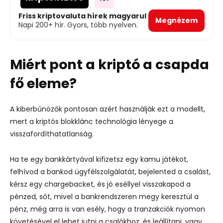
Friss kriptovaluta hírek magyarul
Megnézem
Napi 200+ hír. Gyors, több nyelven.
Miért pont a kriptó a csapda
fő eleme?
A kiberbűnözők pontosan azért használják ezt a modellt,
mert a kriptós blokklánc technológia lényege a
visszafordíthatatlanság.
Ha te egy bankkártyával kifizetsz egy kamu játékot,
felhívod a bankod ügyfélszolgálatát, bejelented a csalást,
kérsz egy chargebacket, és jó eséllyel visszakapod a
pénzed, sőt, mivel a bankrendszeren megy keresztül a
pénz, még arra is van esély, hogy a tranzakciók nyomon
követésével el lehet jutni a csalókhoz, és leállítani, vagy