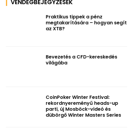
VENDÉGBEJEGYZÉSEK
Praktikus tippek a pénz
megtakarítására – hogyan segít
az XTB?
Bevezetés a CFD-kereskedés
világába
CoinPoker Winter Festival:
rekordnyereményű heads-up
parti, új Mosböck-videó és
dübörgő Winter Masters Series