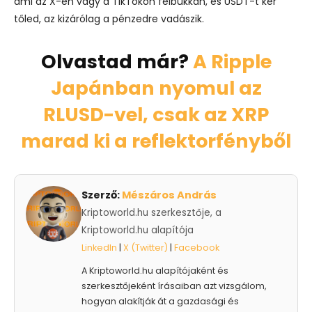
ami az X-en vagy a TikTokon felbukkan, és USDT-t kér
tőled, az kizárólag a pénzedre vadászik.
Olvastad már?
A Ripple
Japánban nyomul az
RLUSD-vel, csak az XRP
marad ki a reflektorfényből
Szerző:
Mészáros András
Kriptoworld.hu szerkesztője, a
Kriptoworld.hu alapítója
LinkedIn
|
X (Twitter)
|
Facebook
A Kriptoworld.hu alapítójaként és
szerkesztőjeként írásaiban azt vizsgálom,
hogyan alakítják át a gazdasági és