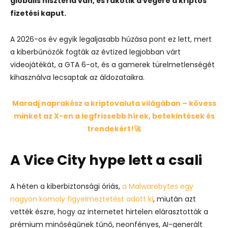
globális hisztéria van, és rákötik a végére a kriptós
fizetési kaput.
A 2026-os év egyik legaljasabb húzása pont ez lett, mert
a kiberbűnözők fogták az évtized legjobban várt
videojátékát, a GTA 6-ot, és a gamerek türelmetlenségét
kihasználva lecsaptak az áldozataikra.
Maradj naprakész a kriptovaluta világában – kövess
minket az X-en a legfrissebb hírek, betekintések és
trendekért!🚀
A Vice City hype lett a csali
A héten a kiberbiztonsági óriás,
a Malwarebytes egy
nagyon komoly figyelmeztetést adott ki
, miután azt
vették észre, hogy az internetet hirtelen elárasztották a
prémium minőségűnek tűnő, neonfényes, AI-generált