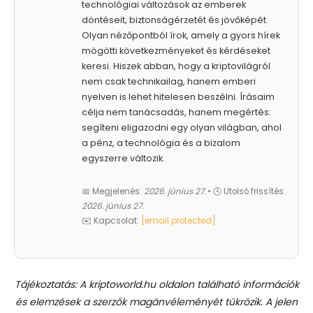
technológiai változások az emberek
döntéseit, biztonságérzetét és jövőképét.
Olyan nézőpontból írok, amely a gyors hírek
mögötti következményeket és kérdéseket
keresi. Hiszek abban, hogy a kriptovilágról
nem csak technikailag, hanem emberi
nyelven is lehet hitelesen beszélni. Írásaim
célja nem tanácsadás, hanem megértés:
segíteni eligazodni egy olyan világban, ahol
a pénz, a technológia és a bizalom
egyszerre változik.
📅 Megjelenés:
2026. június 27.
• 🕓 Utolsó frissítés:
2026. június 27.
✉️ Kapcsolat:
[email protected]
Tájékoztatás: A kriptoworld.hu oldalon található információk
és elemzések a szerzők magánvéleményét tükrözik. A jelen