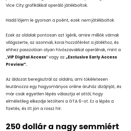
Vice City grafikákkal operáló játékboltok.
Hadd lőjem le gyorsan a poént, ezek
nem
játékboltok.
Ezek az oldalak pontosan azt ígérik, amire milliók várnak
világszerte, az azonnali, korai hozzáférést a játékhoz, és
ehhez passzolóan olyan hívószavakkal operálnak, mint a
„
VIP Digital Access
” vagy az
„Exclusive Early Access
Preview”.
Az áldozat beregisztrál az oldalra, ami tökéletesen
leutánozza egy hagyományos online áruház dizájnját, és
már csak egyetlen lépés választja el attól, hogy
elméletileg elkezdje letölteni a GTA 6-ot. Ez a lépés a
fizetés, és itt jön a rossz hír.
250 dollár a nagy semmiért