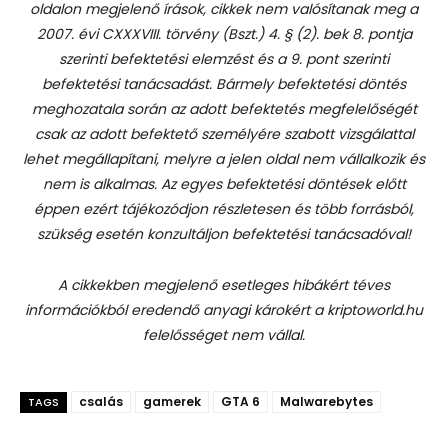
oldalon megjelenő írások, cikkek nem valósítanak meg a
2007. évi CXXXVIII. törvény (Bszt.) 4. § (2). bek 8. pontja
szerinti befektetési elemzést és a 9. pont szerinti
befektetési tanácsadást.
Bármely befektetési döntés
meghozatala során az adott befektetés megfelelőségét
csak az adott befektető személyére szabott vizsgálattal
lehet megállapítani, melyre a jelen oldal nem vállalkozik és
nem is alkalmas. Az egyes befektetési döntések előtt
éppen ezért tájékozódjon részletesen és több forrásból,
szükség esetén konzultáljon befektetési tanácsadóval!
A cikkekben megjelenő esetleges hibákért téves
információkból eredendő anyagi károkért a kriptoworld.hu
felelősséget nem vállal.
csalás
gamerek
GTA 6
Malwarebytes
TAGS