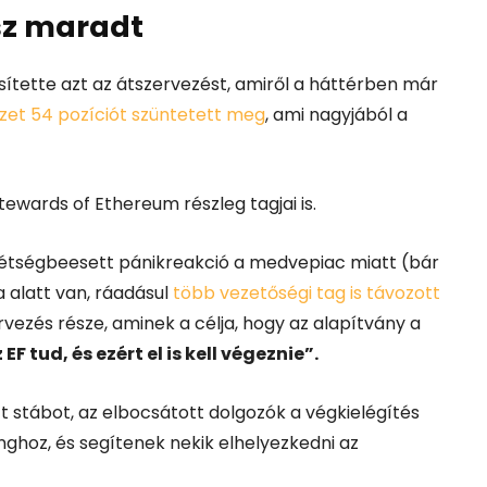
sz maradt
ítette azt az átszervezést, amiről a háttérben már
zet 54 pozíciót szüntetett meg
, ami nagyjából a
ewards of Ethereum részleg tagjai is.
 kétségbeesett pánikreakció a medvepiac miatt (bár
 alatt van, ráadásul
több vezetőségi tag is távozott
vezés része, aminek a célja, hogy az alapítvány a
EF tud, és ezért el is kell végeznie”.
tt stábot, az elbocsátott dolgozók a végkielégítés
ghoz, és segítenek nekik elhelyezkedni az