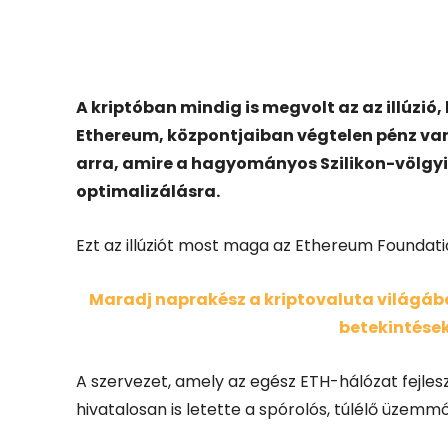
Facebook
X
A kriptóban mindig is megvolt az az illúzi
Ethereum, központjaiban végtelen pénz van
arra, amire a hagyományos Szilikon-völgyi
optimalizálásra.
Ezt az illúziót most maga az Ethereum Foundatio
Maradj naprakész a kriptovaluta világában
betekintések
A szervezet, amely az egész ETH-hálózat fejlesz
hivatalosan is letette a spórolós, túlélő üzemmó