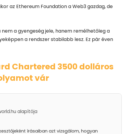
amikor az Ethereum Foundation a Web3 gazdag, de
 nem a gyengeség jele, hanem remélhetőleg a
képpen a rendszer stabilabb lesz. Ez pár éven
rd Chartered 3500 dolláros
olyamot vár
world.hu alapítója
rkesztőjeként írásaiban azt vizsgálom, hogyan