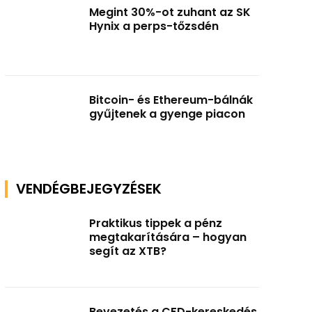
Megint 30%-ot zuhant az SK
Hynix a perps-tőzsdén
Bitcoin- és Ethereum-bálnák
gyűjtenek a gyenge piacon
VENDÉGBEJEGYZÉSEK
Praktikus tippek a pénz
megtakarítására – hogyan
segít az XTB?
Bevezetés a CFD-kereskedés