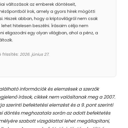
iai változások az emberek döntéseit,
nézőpontból írok, amely a gyors hírek mögötti
i. Hiszek abban, hogy a kriptovilágról nem csak
lehet hitelesen beszélni. Írásaim célja nem
 eligazodni egy olyan világban, ahol a pénz, a
ltozik.
 frissítés:
2026. június 27.
található információk és elemzések a szerzők
gjelenő írások, cikkek nem valósítanak meg a 2007.
tja szerinti befektetési elemzést és a 9. pont szerinti
si döntés meghozatala során az adott befektetés
élyére szabott vizsgálattal lehet megállapítani,