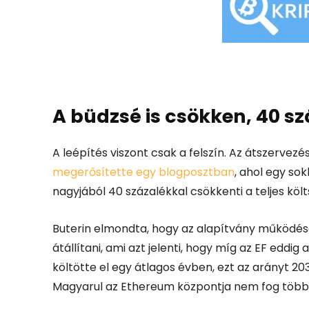
A büdzsé is csökken, 40 s
A leépítés viszont csak a felszín. Az átszervez
megerősítette egy blogposztban
, ahol egy so
nagyjából 40 százalékkal csökkenti a teljes köl
Buterin elmondta, hogy az alapítvány működésé
átállítani, ami azt jelenti, hogy míg az EF eddi
költötte el egy átlagos évben, ezt az arányt 20
Magyarul az Ethereum központja nem fog többé 