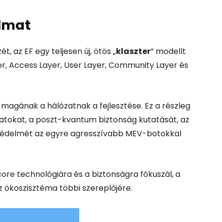
almat
, az EF egy teljesen új, ötös „
klaszter
” modellt
r, Access Layer, User Layer, Community Layer és
a magának a hálózatnak a fejlesztése. Ez a részleg
tokat, a poszt-kvantum biztonság kutatását, az
védelmét az egyre agresszívabb MEV-botokkal
core technológiára és a biztonságra fókuszál, a
z ökoszisztéma többi szereplőjére.