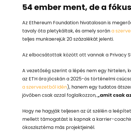
54 ember ment, de a fóku
Az Ethereum Foundation hivatalosan is megerős
tavaly óta pletykáltak, és amely során
a szerve
teljes munkaerejük 20 százalékát jelenti.
Az elbocsátottak között ott vannak a Privacy St
A vezetőség szerint a lépés nem egy hirtelen,
az ETH ára jócskán a 2025-ös történelmi csúcsa
a szervezetből idén
), hanem egy tudatos átszer
jövőben csak azzal foglalkozzon,
„amit csak az 
Hogy ne hagyják teljesen az út szélén a leépíte
mellett támogatást is kapnak a karrier-coachin
ökoszisztéma más projektjeinél.