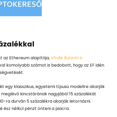
zázalékkal
ést az Ethereum alapítója,
Vitalik Buterin is
kkal komolyabb számot is bedobott, hogy az EF idén
tségvetését.
t egy klasszikus, egyetemi típusú modellre akarják
g a meglévő kincstárának nagyjából 15 százalékát
30-ra durván 5 százalékra akarják letornázni.
ész nélkül pénzt önteni a piacra.