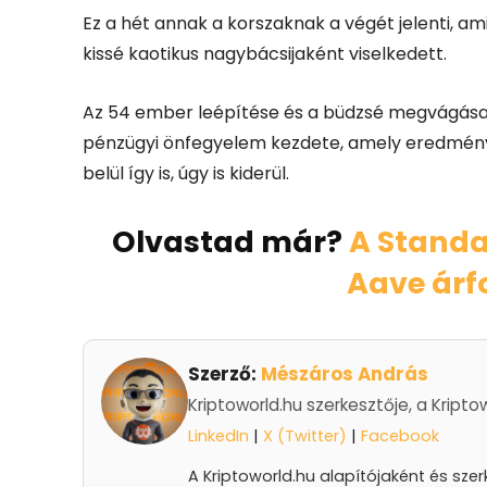
Ez a hét annak a korszaknak a végét jelenti, 
kissé kaotikus nagybácsijaként viselkedett.
Az 54 ember leépítése és a büdzsé megvágása
pénzügyi önfegyelem kezdete, amely eredménye
belül így is, úgy is kiderül.
Olvastad már?
A Standa
Aave árf
Szerző:
Mészáros András
Kriptoworld.hu szerkesztője, a Kripto
LinkedIn
|
X (Twitter)
|
Facebook
A Kriptoworld.hu alapítójaként és sze