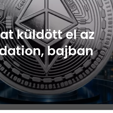
t küldött el az
dation, bajban