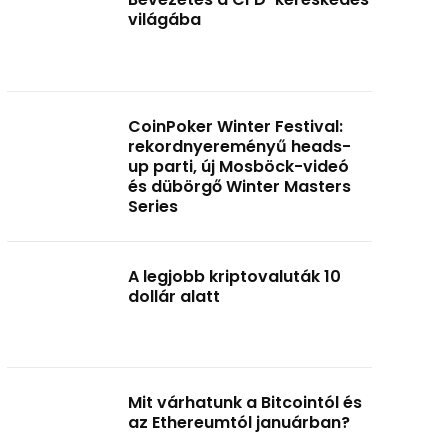
világába
CoinPoker Winter Festival:
rekordnyereményű heads-
up parti, új Mosböck-videó
és dübörgő Winter Masters
Series
A legjobb kriptovaluták 10
dollár alatt
Mit várhatunk a Bitcointól és
az Ethereumtól januárban?