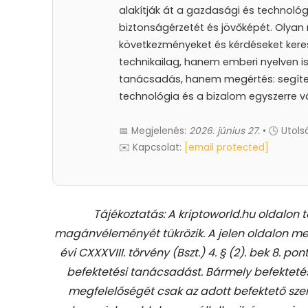
alakítják át a gazdasági és technológ
biztonságérzetét és jövőképét. Olyan 
következményeket és kérdéseket keres
technikailag, hanem emberi nyelven is 
tanácsadás, hanem megértés: segíteni
technológia és a bizalom egyszerre vá
📅 Megjelenés:
2026. június 27.
• 🕓 Utolsó
✉️ Kapcsolat:
[email protected]
Tájékoztatás: A kriptoworld.hu oldalon 
magánvéleményét tükrözik. A jelen oldalon me
évi CXXXVIII. törvény (Bszt.) 4. § (2). bek 8. pon
befektetési tanácsadást.
Bármely befekteté
megfelelőségét csak az adott befektető szem