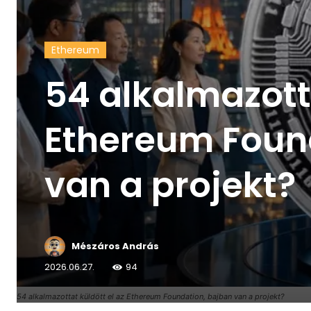
Ethereum
54 alkalmazotta
Ethereum Foun
van a projekt?
Mészáros András
2026.06.27.
94
54 alkalmazottat küldött el az Ethereum Foundation, bajban van a projekt?