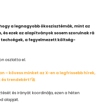
ó, hogy a legnagyobb ökoszisztémák, mint az
, és ezek az alapítványok sosem szorulnak rá
 techcégek, a fegyelmezett költség-
n oszlatta el.
 – kövess minket az X-en a legfrissebb hírek,
 és trendekért!🚀
tését és irányát koordinálja, ezen a héten
d alapjait.