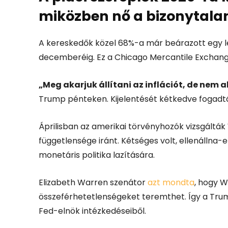
miközben nő a bizonytalan
A kereskedők közel 68%-a már beárazott egy 
decemberéig. Ez a Chicago Mercantile Exchang
„Meg akarjuk állítani az inflációt, de nem
Trump pénteken. Kijelentését kétkedve fogadtá
Áprilisban az amerikai törvényhozók vizsgáltá
függetlensége iránt. Kétséges volt, ellenálln
monetáris politika lazítására.
Elizabeth Warren szenátor
azt mondta
, hogy 
összeférhetetlenségeket teremthet. Így a Trump
Fed-elnök intézkedéseiből.