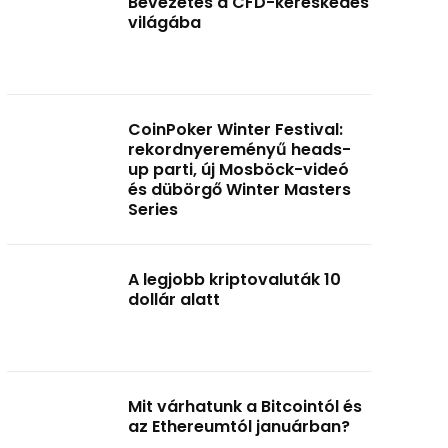
Bevezetés a CFD-kereskedés
világába
CoinPoker Winter Festival:
rekordnyereményű heads-
up parti, új Mosböck-videó
és dübörgő Winter Masters
Series
A legjobb kriptovaluták 10
dollár alatt
Mit várhatunk a Bitcointól és
az Ethereumtól januárban?