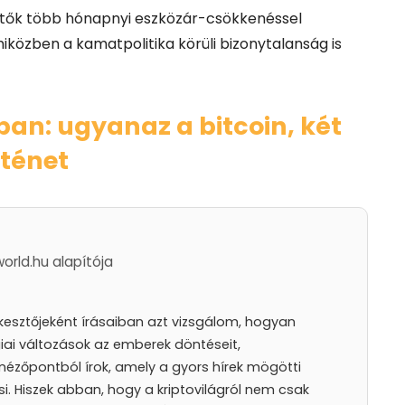
tetők több hónapnyi eszközár-csökkenéssel
közben a kamatpolitika körüli bizonytalanság is
an: ugyanaz a bitcoin, két
rténet
world.hu alapítója
rkesztőjeként írásaiban azt vizsgálom, hogyan
iai változások az emberek döntéseit,
nézőpontból írok, amely a gyors hírek mögötti
i. Hiszek abban, hogy a kriptovilágról nem csak