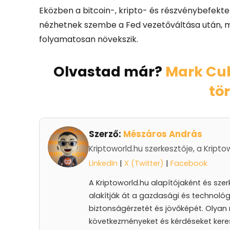
Eközben a bitcoin-, kripto- és részvénybefek
nézhetnek szembe a Fed vezetőváltása után, mi
folyamatosan növekszik.
Olvastad már?
Mark Cub
tö
Szerző:
Mészáros András
Kriptoworld.hu szerkesztője, a Kripto
LinkedIn
|
X (Twitter)
|
Facebook
A Kriptoworld.hu alapítójaként és sze
alakítják át a gazdasági és technológ
biztonságérzetét és jövőképét. Olyan 
következményeket és kérdéseket keres