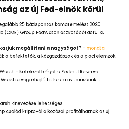
ság az új Fed-elnök körül
legalább 25 bázispontos kamatemelést 2026
e (CME) Group FedWatch eszközéből derül ki.
 akarjuk megállítani a nagyságot”
–
mondta
k a befektetők, a közgazdászok és a piaci elemzők.
k Warsh elkötelezettségét a Federal Reserve
a-e Warsh a végrehajtó hatalom nyomásának a
Warsh kinevezése lehetséges
 család kriptovállalkozásai profitálhatnak az új