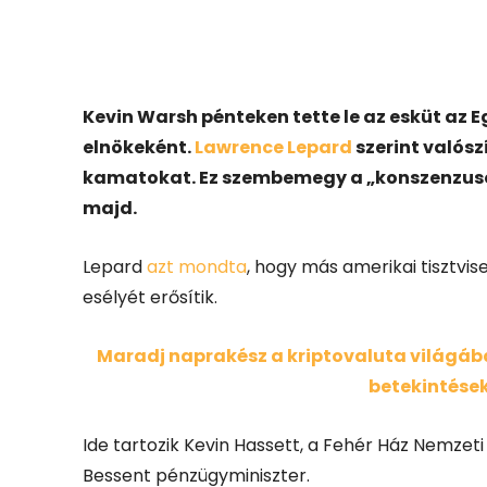
Facebook
X
Kevin Warsh pénteken tette le az esküt az 
elnökeként.
Lawrence Lepard
szerint valósz
kamatokat. Ez szembemegy a „konszenzuso
majd.
Lepard
azt mondta
, hogy más amerikai tisztvi
esélyét erősítik.
Maradj naprakész a kriptovaluta világában
betekintések
Ide tartozik Kevin Hassett, a Fehér Ház Nemzet
Bessent pénzügyminiszter.