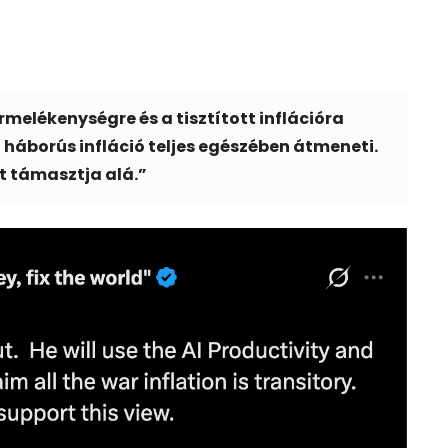
rmelékenységre és a tisztított inflációra
a háborús infláció teljes egészében átmeneti.
zt támasztja alá.”