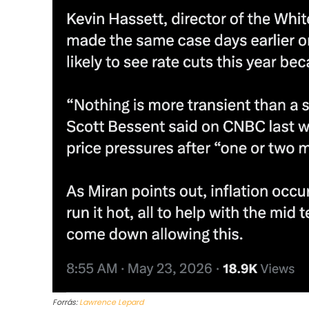
Forrás:
Lawrence Lepard