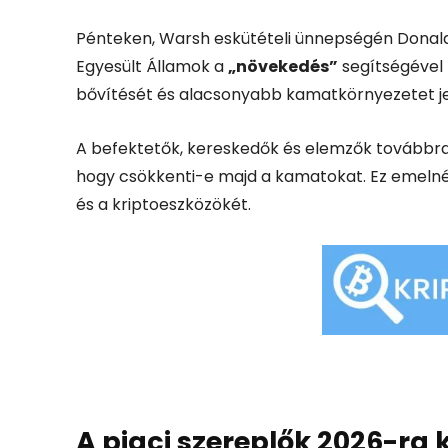
Pénteken, Warsh eskütételi ünnepségén Donald
Egyesült Államok a
„növekedés”
segítségével 
bővítését és alacsonyabb kamatkörnyezetet je
A befektetők, kereskedők és elemzők továbbra i
hogy csökkenti-e majd a kamatokat. Ez emelné
és a kriptoeszközökét.
A piaci szereplők 2026-r