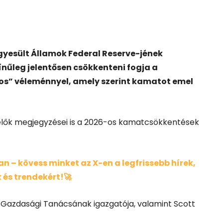
Egyesült Államok Federal Reserve-jének
ínűleg jelentősen csökkenteni fogja a
s” véleménnyel, amely szerint kamatot emel
selők megjegyzései is a 2026-os kamatcsökkentések
 – kövess minket az X-en a legfrissebb hírek,
 és trendekért!🚀
i Gazdasági Tanácsának igazgatója, valamint Scott