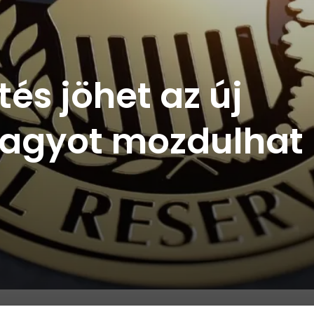
s jöhet az új
nagyot mozdulhat