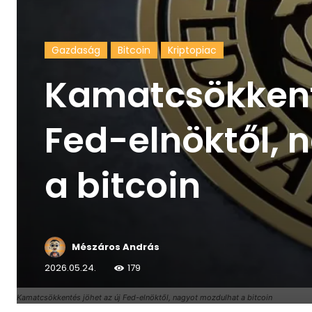
Gazdaság
Bitcoin
Kriptopiac
Kamatcsökkenté
Fed-elnöktől, 
a bitcoin
Mészáros András
2026.05.24.
179
Kamatcsökkentés jöhet az új Fed-elnöktől, nagyot mozdulhat a bitcoin