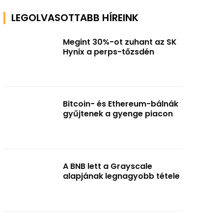
LEGOLVASOTTABB HÍREINK
Megint 30%-ot zuhant az SK
Hynix a perps-tőzsdén
Bitcoin- és Ethereum-bálnák
gyűjtenek a gyenge piacon
A BNB lett a Grayscale
alapjának legnagyobb tétele