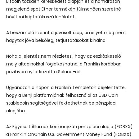
Bitcoin tőzsdén kereskedett alapján és a hamarosan
megjelenő spot Ether termékén túlmenően szeretné
bővíteni kriptofókuszú kínálatát.
A beszámoló szerint a javasolt alap, amelyet még nem
hagytak jóvá belsőleg, tétjuttatásokat kínálna.
Noha a jelentés nem részletezi, hogy az eszközkezelő
mely altcoinokkal foglalkozhatna, a Franklin korábban
pozitívan nyilatkozott a Solana-ról.
Ugyanazon a napon a Franklin Templeton bejelentette,
hogy a Benji platformjának felhasználói az USD Coin
stablecoin segítségével fektethetnek be pénzpiaci
alapjába.
Az Egyesült Államok kormányzati pénzpiaci alapja (FOBXX)
a Franklin OnChain U.S. Government Money Fund (FOBXX)