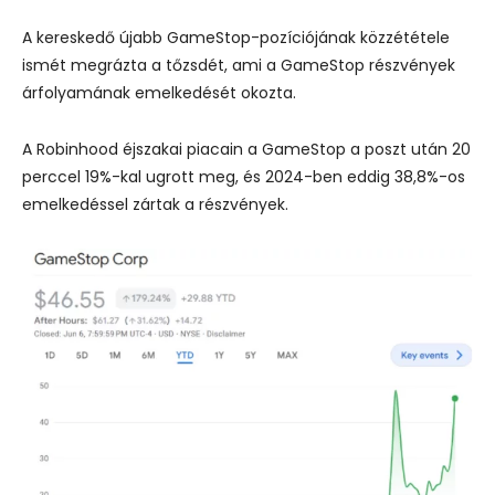
A kereskedő újabb GameStop-pozíciójának közzététele
ismét megrázta a tőzsdét, ami a GameStop részvények
árfolyamának emelkedését okozta.
A Robinhood éjszakai piacain a GameStop a poszt után 20
perccel 19%-kal ugrott meg, és 2024-ben eddig 38,8%-os
emelkedéssel zártak a részvények.