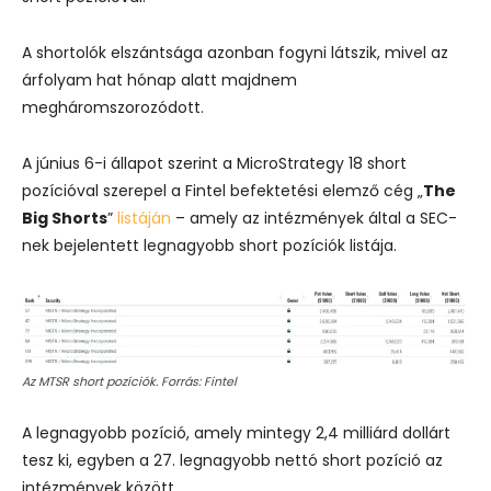
A shortolók elszántsága azonban fogyni látszik, mivel az
árfolyam hat hónap alatt majdnem
megháromszorozódott.
A június 6-i állapot szerint a MicroStrategy 18 short
pozícióval szerepel a Fintel befektetési elemző cég „
The
Big Shorts
”
listáján
– amely az intézmények által a SEC-
nek bejelentett legnagyobb short pozíciók listája.
Az MTSR short pozíciók. Forrás: Fintel
A legnagyobb pozíció, amely mintegy 2,4 milliárd dollárt
tesz ki, egyben a 27. legnagyobb nettó short pozíció az
intézmények között.