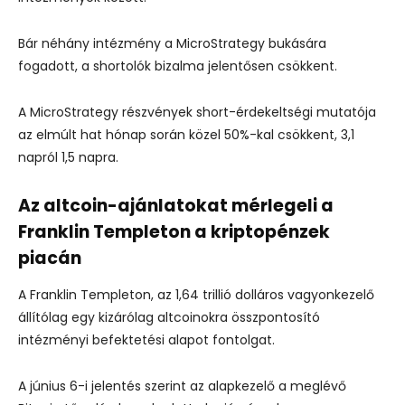
Bár néhány intézmény a MicroStrategy bukására
fogadott, a shortolók bizalma jelentősen csökkent.
A MicroStrategy részvények short-érdekeltségi mutatója
az elmúlt hat hónap során közel 50%-kal csökkent, 3,1
napról 1,5 napra.
Az altcoin-ajánlatokat mérlegeli a
Franklin Templeton a kriptopénzek
piacán
A Franklin Templeton, az 1,64 trillió dolláros vagyonkezelő
állítólag egy kizárólag altcoinokra összpontosító
intézményi befektetési alapot fontolgat.
A június 6-i jelentés szerint az alapkezelő a meglévő