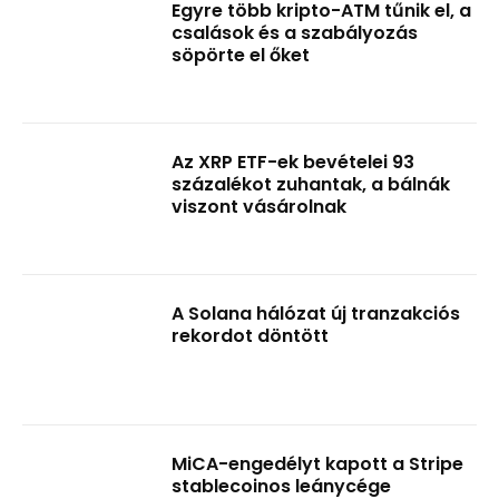
Egyre több kripto-ATM tűnik el, a
csalások és a szabályozás
söpörte el őket
Az XRP ETF-ek bevételei 93
százalékot zuhantak, a bálnák
viszont vásárolnak
A Solana hálózat új tranzakciós
rekordot döntött
MiCA-engedélyt kapott a Stripe
stablecoinos leánycége