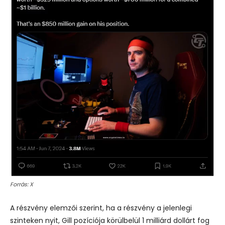
Forrás: X
A részvény elemzői szerint, ha a részvény a jelenlegi
szinteken nyit, Gill pozíciója körülbelül 1 milliárd dollárt fog