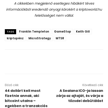
A cikkekben megjelenő esetleges hibákért téves
információkból eredendő anyagi károkért a kriptoworld.hu
felelősséget nem vállal.
Franklin Templeton
GameStop
Keith Gill
TAGS
kriptopénz
MicroStrategy
MTSR
Előző cikk
Következő cikk
44 dollárt kell most
A Sealana ICO-ja lassan
fizetnie annak, aki
zárja az ajtaját, és várja a
bitcoint utalna –
tőzsdei debütálást
egekben a tranzakciós