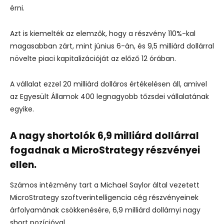
érni.
Azt is kiemelték az elemzők, hogy a részvény 110%-kal
magasabban zárt, mint június 6-án, és 9,5 milliárd dollárral
növelte piaci kapitalizációját az előző 12 órában.
A vállalat ezzel 20 milliárd dolláros értékelésen áll, amivel
az Egyesült Államok 400 legnagyobb tőzsdei vállalatának
egyike.
A nagy shortolók 6,9 milliárd dollárral
fogadnak a MicroStrategy részvényei
ellen.
Számos intézmény tart a Michael Saylor által vezetett
MicroStrategy szoftverintelligencia cég részvényeinek
árfolyamának csökkenésére, 6,9 milliárd dollárnyi nagy
short pozícióval.