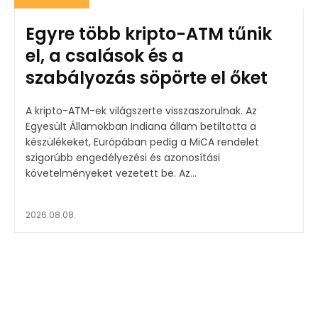
Egyre több kripto-ATM tűnik
el, a csalások és a
szabályozás söpörte el őket
A kripto-ATM-ek világszerte visszaszorulnak. Az
Egyesült Államokban Indiana állam betiltotta a
készülékeket, Európában pedig a MiCA rendelet
szigorúbb engedélyezési és azonosítási
követelményeket vezetett be. Az...
2026.08.08.