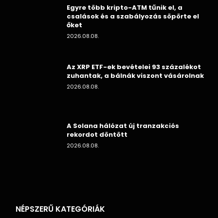
Egyre több kripto-ATM tűnik el, a
csalások és a szabályozás söpörte el
őket
2026.08.08.
Az XRP ETF-ek bevételei 93 százalékot
zuhantak, a bálnák viszont vásárolnak
2026.08.08.
A Solana hálózat új tranzakciós
rekordot döntött
2026.08.08.
NÉPSZERŰ KATEGÓRIÁK