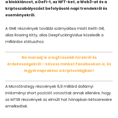
a blokkláncot, a DeFi-t, az NFT-ket, a Web3-at és a
kriptoszabályozást befolyásoló napi trendekről és
eseményekről.
A GME részvények további szárnyalása miatt Keith Gill,
alias Roaring Kitty, alias DeepFuckingValue közeledik a
milliárdos státuszhoz.
Ne maradj le a legfrissebb hírekről és
érdekességekről – kövess minket Facebookon is, és
legyél naprakész a kriptovilágban!
A MicroStrategy részvények 6,9 milliárd dollárnyi
intézményi short pozíciót vonzottak annak ellenére, hogy
az MTSR részvények az elmúlt hat hónapban kétszeresére
emelkedtek.