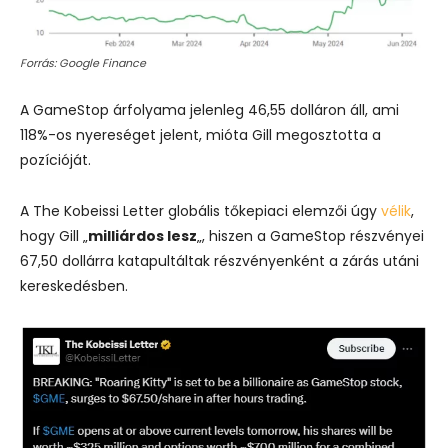
Forrás: Google Finance
A GameStop árfolyama jelenleg 46,55 dolláron áll, ami
118%-os nyereséget jelent, mióta Gill megosztotta a
pozícióját.
A The Kobeissi Letter globális tőkepiaci elemzői úgy
vélik
,
hogy Gill „
milliárdos lesz
„, hiszen a GameStop részvényei
67,50 dollárra katapultáltak részvényenként a zárás utáni
kereskedésben.