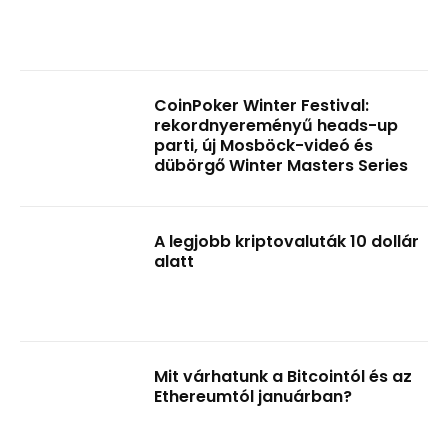
CoinPoker Winter Festival:
rekordnyereményű heads-up
parti, új Mosböck-videó és
dübörgő Winter Masters Series
A legjobb kriptovaluták 10 dollár
alatt
Mit várhatunk a Bitcointól és az
Ethereumtól januárban?