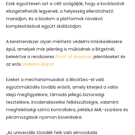
Ezek együttesen azt a célt szolgálják, hogy a kockázatok
elszigetelhetők legyenek, a helyesség ellenőrizhető
maradjon, és a bizalom a platformok növekvő
komplexitásával együtt skálázódjon.
A keretrendszer olyan mérhető védelmi intézkedésekre
épül, amelyek már jelenleg is működnek a Bitgetnél,
beleértve a rendszeres
Proof of Reserves
jelentéseket és
az erős
Védelmi Alapot.
Ezeket a mechanizmusokat a BlockSec-el való
együttműködés tovább erősíti, amely kiterjed a valós
idejű megfigyelésre, támadó jellegű biztonsági
tesztelésre, incidenskezelési felkészültségre, valamint
megfelelőségi szintű kontrollokra, például AML-szűrésre és
pénzmozgások nyomon követésére.
„Az univerzális tőzsdék felé való elmozdulás