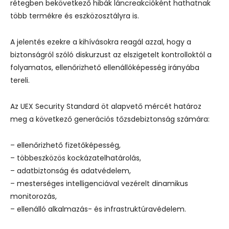
rétegben bekövetkező hibák láncreakcióként hathatnak
több termékre és eszközosztályra is.
A jelentés ezekre a kihívásokra reagál azzal, hogy a
biztonságról szóló diskurzust az elszigetelt kontrolloktól a
folyamatos, ellenőrizhető ellenállóképesség irányába
tereli.
Az UEX Security Standard öt alapvető mércét határoz
meg a következő generációs tőzsdebiztonság számára:
– ellenőrizhető fizetőképesség,
– többeszközös kockázatelhatárolás,
– adatbiztonság és adatvédelem,
– mesterséges intelligenciával vezérelt dinamikus
monitorozás,
– ellenálló alkalmazás- és infrastruktúravédelem.