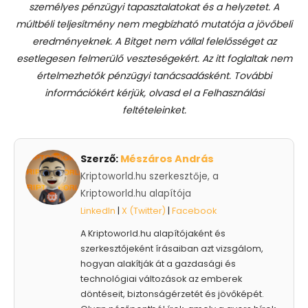
személyes pénzügyi tapasztalatokat és a helyzetet. A
múltbéli teljesítmény nem megbízható mutatója a jövőbeli
eredményeknek. A Bitget nem vállal felelősséget az
esetlegesen felmerülő veszteségekért. Az itt foglaltak nem
értelmezhetők pénzügyi tanácsadásként. További
információkért kérjük, olvasd el a Felhasználási
feltételeinket.
Szerző:
Mészáros András
Kriptoworld.hu szerkesztője, a
Kriptoworld.hu alapítója
LinkedIn
|
X (Twitter)
|
Facebook
A Kriptoworld.hu alapítójaként és
szerkesztőjeként írásaiban azt vizsgálom,
hogyan alakítják át a gazdasági és
technológiai változások az emberek
döntéseit, biztonságérzetét és jövőképét.