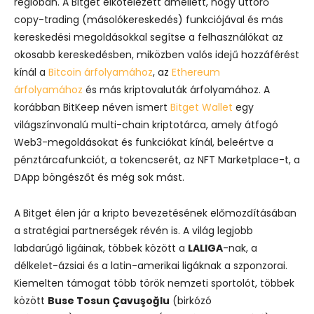
régióban. A Bitget elkötelezett amellett, hogy úttörő
copy-trading (másolókereskedés) funkciójával és más
kereskedési megoldásokkal segítse a felhasználókat az
okosabb kereskedésben, miközben valós idejű hozzáférést
kínál a
Bitcoin árfolyamához
, az
Ethereum
árfolyamához
és más kriptovaluták árfolyamához. A
korábban BitKeep néven ismert
Bitget Wallet
egy
világszínvonalú multi-chain kriptotárca, amely átfogó
Web3-megoldásokat és funkciókat kínál, beleértve a
pénztárcafunkciót, a tokencserét, az NFT Marketplace-t, a
DApp böngészőt és még sok mást.
A Bitget élen jár a kripto bevezetésének előmozdításában
a stratégiai partnerségek révén is. A világ legjobb
labdarúgó ligáinak, többek között a
LALIGA
-nak, a
délkelet-ázsiai és a latin-amerikai ligáknak a szponzorai.
Kiemelten támogat több török nemzeti sportolót, többek
között
Buse Tosun Çavuşoğlu
(birkózó