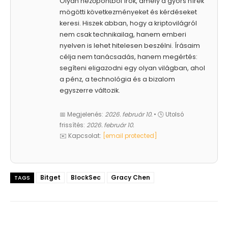
Olyan nézőpontból írok, amely a gyors hírek
mögötti következményeket és kérdéseket
keresi. Hiszek abban, hogy a kriptovilágról
nem csak technikailag, hanem emberi
nyelven is lehet hitelesen beszélni. Írásaim
célja nem tanácsadás, hanem megértés:
segíteni eligazodni egy olyan világban, ahol
a pénz, a technológia és a bizalom
egyszerre változik.
📅 Megjelenés:
2026. február 10.
• 🕓 Utolsó
frissítés:
2026. február 10.
✉️ Kapcsolat:
[email protected]
Bitget
BlockSec
Gracy Chen
TAGS