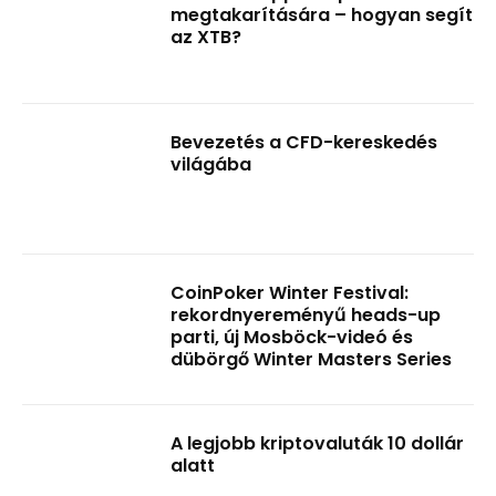
megtakarítására – hogyan segít
az XTB?
Bevezetés a CFD-kereskedés
világába
CoinPoker Winter Festival:
rekordnyereményű heads-up
parti, új Mosböck-videó és
dübörgő Winter Masters Series
A legjobb kriptovaluták 10 dollár
alatt