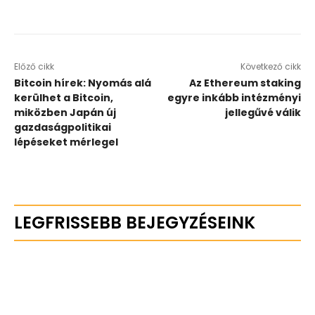
Előző cikk
Következő cikk
Bitcoin hírek: Nyomás alá
Az Ethereum staking
kerülhet a Bitcoin,
egyre inkább intézményi
miközben Japán új
jellegűvé válik
gazdaságpolitikai
lépéseket mérlegel
LEGFRISSEBB BEJEGYZÉSEINK