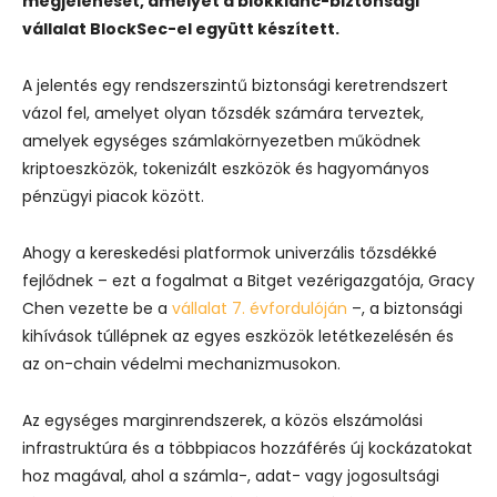
megjelenését, amelyet a blokklánc-biztonsági
vállalat BlockSec-el együtt készített.
A jelentés egy rendszerszintű biztonsági keretrendszert
vázol fel, amelyet olyan tőzsdék számára terveztek,
amelyek egységes számlakörnyezetben működnek
kriptoeszközök, tokenizált eszközök és hagyományos
pénzügyi piacok között.
Ahogy a kereskedési platformok univerzális tőzsdékké
fejlődnek – ezt a fogalmat a Bitget vezérigazgatója, Gracy
Chen vezette be a
vállalat 7. évfordulóján
–, a biztonsági
kihívások túllépnek az egyes eszközök letétkezelésén és
az on-chain védelmi mechanizmusokon.
Az egységes marginrendszerek, a közös elszámolási
infrastruktúra és a többpiacos hozzáférés új kockázatokat
hoz magával, ahol a számla-, adat- vagy jogosultsági