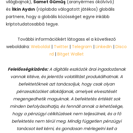
világbajnok),
Samet Gümüş
(aranyérmes ökölvívó)
és
İlkin Aydın
(röplabda válogatott játékos) globális
partnere, hogy a globális közösséget egyre inkább
kriptotudatosabbá tegye.
További információkért látogass el a következő
weboldalra:
Weboldal
|
Twitter
|
Telegram
|
LinkedIn
|
Disco
rd
|
Bitget Wallet
Felelősségkizárás:
A digitális eszközök árai ingadozásnak
vannak kitéve, és jelentős volatilitást produkálhatnak. A
befektetőknek azt tanácsoljuk, hogy csak olyan
pénzeszközöket allokáljanak, amelyek elvesztését
megengedhetik maguknak. A befektetés értékét sok
minden befolyásolhatja, és fennáll annak a lehetősége,
hogy a pénzügyi célkitűzések nem teljesülnek, és a fő
befektetés nem térül meg. Mindig független pénzügyi
tanácsot kell kérni, és gondosan mérlegelni kell a