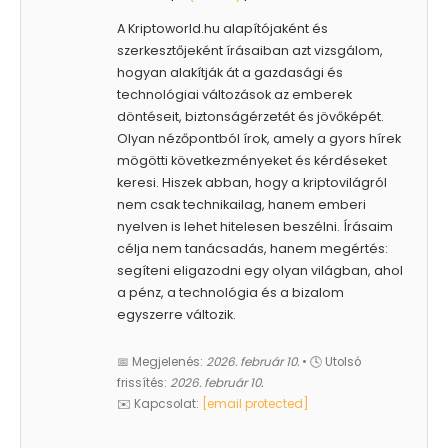
A Kriptoworld.hu alapítójaként és
szerkesztőjeként írásaiban azt vizsgálom,
hogyan alakítják át a gazdasági és
technológiai változások az emberek
döntéseit, biztonságérzetét és jövőképét.
Olyan nézőpontból írok, amely a gyors hírek
mögötti következményeket és kérdéseket
keresi. Hiszek abban, hogy a kriptovilágról
nem csak technikailag, hanem emberi
nyelven is lehet hitelesen beszélni. Írásaim
célja nem tanácsadás, hanem megértés:
segíteni eligazodni egy olyan világban, ahol
a pénz, a technológia és a bizalom
egyszerre változik.
📅 Megjelenés:
2026. február 10.
• 🕓 Utolsó
frissítés:
2026. február 10.
✉️ Kapcsolat:
[email protected]