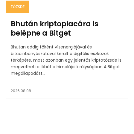
TŐZSDE
Bhután kriptopiacára is
belépne a Bitget
Bhutan eddig főként vízenergiájával és
bitcoinbányászatával került a digitális eszközök
térképére, most azonban egy jelentős kriptotőzsde is
megvetheti a lábát a himalájai királyságban A Bitget
megállapodást...
2026.08.08.