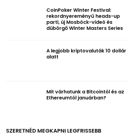
CoinPoker Winter Festival:
rekordnyereményű heads-up
parti, új Mosböck-videó és
dübörgő Winter Masters Series
A legjobb kriptovaluták 10 dollár
alatt
Mit várhatunk a Bitcointól és az
Ethereumtól januárban?
SZERETNÉD MEGKAPNI LEGFRISSEBB