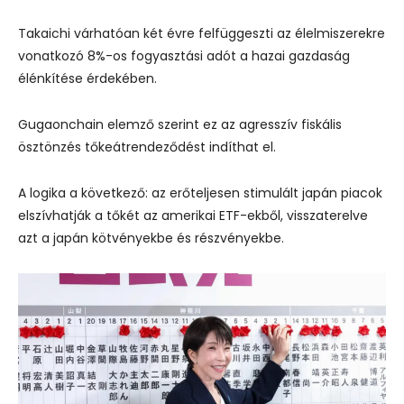
Takaichi várhatóan két évre felfüggeszti az élelmiszerekre
vonatkozó 8%-os fogyasztási adót a hazai gazdaság
élénkítése érdekében.
Gugaonchain elemző szerint ez az agresszív fiskális
ösztönzés tőkeátrendeződést indíthat el.
A logika a következő: az erőteljesen stimulált japán piacok
elszívhatják a tőkét az amerikai ETF-ekből, visszaterelve
azt a japán kötvényekbe és részvényekbe.