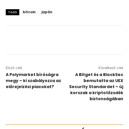
bitcoin
japán
TAGS
Előző cikk
Következő cikk
A Polymarket bíróságra
A Bitget és a BlockSec
megy – ki szabályozza az
bemutatta az UEX
előrejelzési piacokat?
Security Standardet – új
korszak a kriptotőzsdék
biztonságában