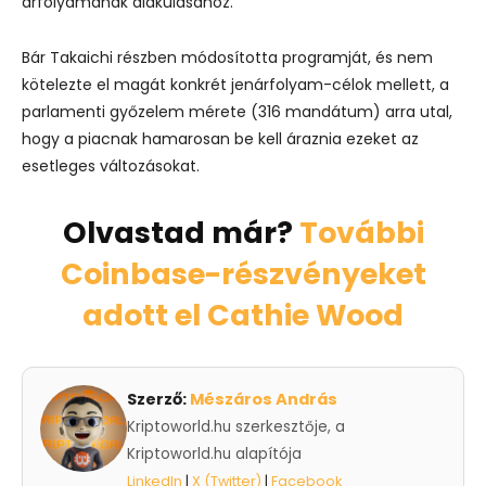
árfolyamának alakulásához.
Bár Takaichi részben módosította programját, és nem
kötelezte el magát konkrét jenárfolyam-célok mellett, a
parlamenti győzelem mérete (316 mandátum) arra utal,
hogy a piacnak hamarosan be kell áraznia ezeket az
esetleges változásokat.
Olvastad már?
További
Coinbase-részvényeket
adott el Cathie Wood
Szerző:
Mészáros András
Kriptoworld.hu szerkesztője, a
Kriptoworld.hu alapítója
LinkedIn
|
X (Twitter)
|
Facebook