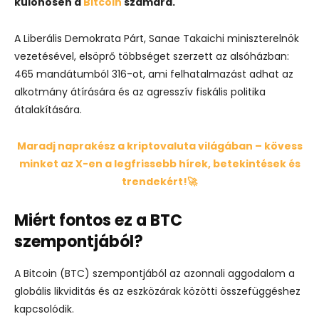
különösen a
Bitcoin
számára.
A Liberális Demokrata Párt, Sanae Takaichi miniszterelnök
vezetésével, elsöprő többséget szerzett az alsóházban:
465 mandátumból 316-ot, ami felhatalmazást adhat az
alkotmány átírására és az agresszív fiskális politika
átalakítására.
Maradj naprakész a kriptovaluta világában – kövess
minket az X-en a legfrissebb hírek, betekintések és
trendekért!🚀
Miért fontos ez a BTC
szempontjából?
A Bitcoin (BTC) szempontjából az azonnali aggodalom a
globális likviditás és az eszközárak közötti összefüggéshez
kapcsolódik.