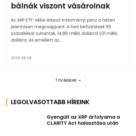
bálnák viszont vásárolnak
Az XRP ETF-ekbe érkező intézményi pénz a héten
jelentősen megcsappant. A heti befizetések 93
százalékkal zuhantak, 14,86 millió dollárról 1,01 millió
dollárra, és emellett az...
2026.08.08.
TOVÁBBIAK
LEGOLVASOTTABB HÍREINK
Gyengült az XRP árfolyama a
CLARITY Act halasztása után