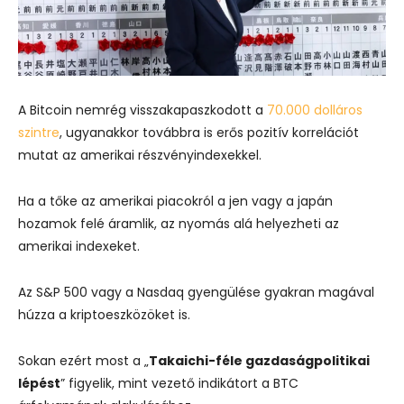
A Bitcoin nemrég visszakapaszkodott a
70.000 dolláros
szintre
, ugyanakkor továbbra is erős pozitív korrelációt
mutat az amerikai részvényindexekkel.
Ha a tőke az amerikai piacokról a jen vagy a japán
hozamok felé áramlik, az nyomás alá helyezheti az
amerikai indexeket.
Az S&P 500 vagy a Nasdaq gyengülése gyakran magával
húzza a kriptoeszközöket is.
Sokan ezért most a „
Takaichi-féle gazdaságpolitikai
lépést
” figyelik, mint vezető indikátort a BTC