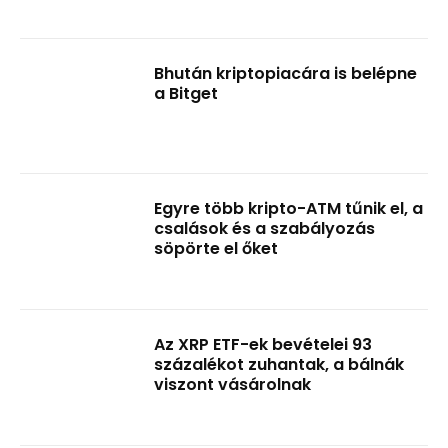
Bhután kriptopiacára is belépne
a Bitget
Egyre több kripto-ATM tűnik el, a
csalások és a szabályozás
söpörte el őket
Az XRP ETF-ek bevételei 93
százalékot zuhantak, a bálnák
viszont vásárolnak