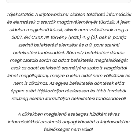
Tájékoztatás: A kriptoworld.hu oldalon található információk
és elemzések a szerzők magánvéleményét tükrözik. A jelen
oldalon megjelenő írások, cikkek nem valósítanak meg a
2007. évi CXXXVIII. törvény (Bszt.) 4. § (2). bek 8. pontja
szerinti befektetési elemzést és a 9. pont szerinti
befektetési tanácsadást.
Bármely befektetési döntés
meghozatala során az adott befektetés megfelelőségét
csak az adott befektető személyére szabott vizsgálattal
lehet megállapítani, melyre a jelen oldal nem vállalkozik és
nem is alkalmas. Az egyes befektetési döntések előtt
éppen ezért tájékozódjon részletesen és több forrásból,
szükség esetén konzultáljon befektetési tanácsadóval!
A cikkekben megjelenő esetleges hibákért téves
információkból eredendő anyagi károkért a kriptoworld.hu
felelősséget nem vállal.