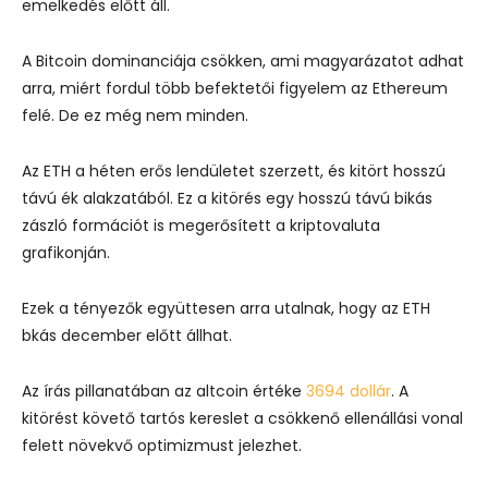
emelkedés előtt áll.
A Bitcoin dominanciája csökken, ami magyarázatot adhat
arra, miért fordul több befektetői figyelem az Ethereum
felé. De ez még nem minden.
Az ETH a héten erős lendületet szerzett, és kitört hosszú
távú ék alakzatából. Ez a kitörés egy hosszú távú bikás
zászló formációt is megerősített a kriptovaluta
grafikonján.
Ezek a tényezők együttesen arra utalnak, hogy az ETH
bkás december előtt állhat.
Az írás pillanatában az altcoin értéke
3694 dollár
. A
kitörést követő tartós kereslet a csökkenő ellenállási vonal
felett növekvő optimizmust jelezhet.