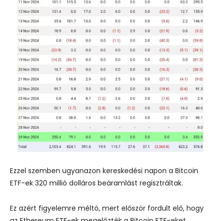
Ezzel szemben ugyanazon kereskedési napon a Bitcoin
ETF-ek 320 millió dolláros beáramlást regisztráltak.
Ez azért figyelemre méltó, mert először fordult elő, hogy
az Ethereum ETF-ek megelőzték a Bitcoin ETF-eket