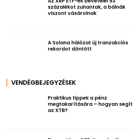
Az XRP ETF-ek bevételei 93
százalékot zuhantak, a bálnák
viszont vásárolnak
A Solana hálózat új tranzakciós
rekordot döntött
VENDÉGBEJEGYZÉSEK
Praktikus tippek a pénz
megtakarítására – hogyan segít
az XTB?