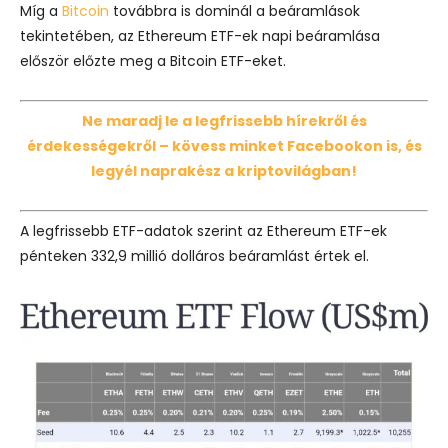
Míg a
Bitcoin
továbbra is dominál a beáramlások
tekintetében, az Ethereum ETF-ek napi beáramlása
először előzte meg a Bitcoin ETF-eket.
Ne maradj le a legfrissebb hírekről és
érdekességekről – kövess minket Facebookon is, és
legyél naprakész a kriptovilágban!
A legfrissebb ETF-adatok szerint az Ethereum ETF-ek
pénteken 332,9 millió dolláros beáramlást értek el.