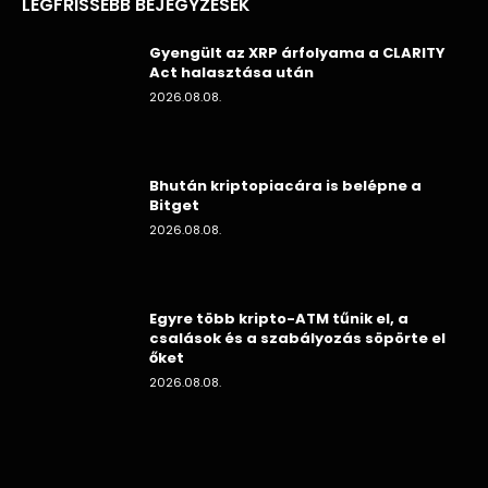
LEGFRISSEBB BEJEGYZÉSEK
Gyengült az XRP árfolyama a CLARITY
Act halasztása után
2026.08.08.
Bhután kriptopiacára is belépne a
Bitget
2026.08.08.
Egyre több kripto-ATM tűnik el, a
csalások és a szabályozás söpörte el
őket
2026.08.08.