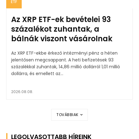
ETF
Az XRP ETF-ek bevételei 93
százalékot zuhantak, a
bálnák viszont vásárolnak
Az XRP ETF-ekbe érkező intézményi pénz a héten
jelentősen megcsappant. A heti befizetések 93
százalékkal zuhantak, 14,86 millió dollárról 1,01 millió
dollárra, és emellett az...
2026.08.08.
TOVÁBBIAK
LEGOLVASOTTABB HÍREINK