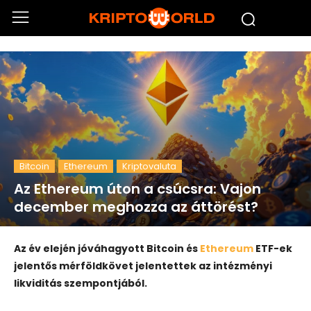
Bitcoin
Ethereum
Kriptovaluta
Az Ethereum úton a csúcsra: Vajon
december meghozza az áttörést?
Az év elején jóváhagyott Bitcoin és
Ethereum
ETF-ek
jelentős mérföldkövet jelentettek az intézményi
likviditás szempontjából.