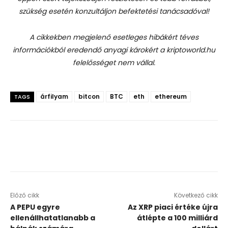
szükség esetén konzultáljon befektetési tanácsadóval!
A cikkekben megjelenő esetleges hibákért téves
információkból eredendő anyagi károkért a kriptoworld.hu
felelősséget nem vállal.
árfilyam
bitcon
BTC
eth
ethereum
TAGS
Előző cikk
Következő cikk
A PEPU egyre
Az XRP piaci értéke újra
ellenállhatatlanabb a
átlépte a 100 milliárd