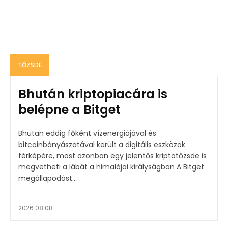
TŐZSDE
Bhután kriptopiacára is
belépne a Bitget
Bhutan eddig főként vízenergiájával és
bitcoinbányászatával került a digitális eszközök
térképére, most azonban egy jelentős kriptotőzsde is
megvetheti a lábát a himalájai királyságban A Bitget
megállapodást...
2026.08.08.