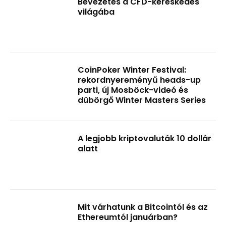
Bevezetés a CFD-kereskedés
világába
CoinPoker Winter Festival:
rekordnyereményű heads-up
parti, új Mosböck-videó és
dübörgő Winter Masters Series
A legjobb kriptovaluták 10 dollár
alatt
Mit várhatunk a Bitcointól és az
Ethereumtól januárban?