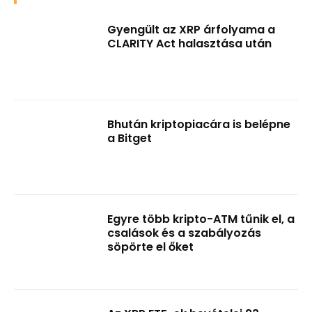
Gyengült az XRP árfolyama a
CLARITY Act halasztása után
Bhután kriptopiacára is belépne
a Bitget
Egyre több kripto-ATM tűnik el, a
csalások és a szabályozás
söpörte el őket