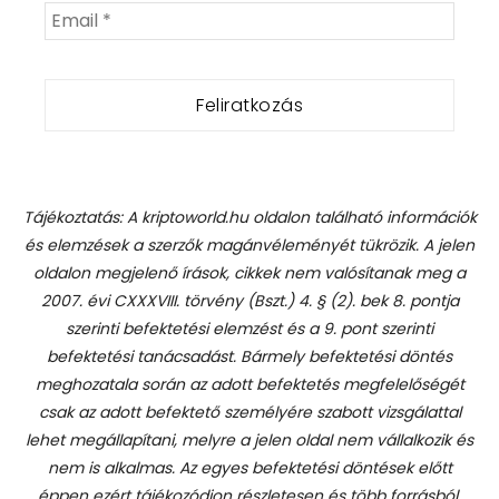
Tájékoztatás: A kriptoworld.hu oldalon található információk
és elemzések a szerzők magánvéleményét tükrözik. A jelen
oldalon megjelenő írások, cikkek nem valósítanak meg a
2007. évi CXXXVIII. törvény (Bszt.) 4. § (2). bek 8. pontja
szerinti befektetési elemzést és a 9. pont szerinti
befektetési tanácsadást.
Bármely befektetési döntés
meghozatala során az adott befektetés megfelelőségét
csak az adott befektető személyére szabott vizsgálattal
lehet megállapítani, melyre a jelen oldal nem vállalkozik és
nem is alkalmas. Az egyes befektetési döntések előtt
éppen ezért tájékozódjon részletesen és több forrásból,