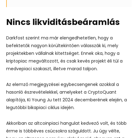
Nincs likviditásbeáramlás
Darkfost szerint ma már elengedhetetlen, hogy a
befektetők nagyon körültekintően válasszák ki, mely
projektekben vállalnak kitettséget. Ennek oka, hogy a
kriptopiac megváltozott, és csak kevés projekt éli túl a
medvepiaci szakaszt, illetve marad talpon.
Az elemző megjegyzései egybecsengenek azokkal a
hasonló észrevételekkel, amelyeket a CryptoQuant
alapítója, Ki Young Ju tett 2024 decemberének elején, a
legutóbbi bikapiaci ciklus idején.
Akkoriban az altcoinpiaci hangulat kedvező volt, és több
érme is többéves csúcsokra száguldott. Ju úgy vélte,