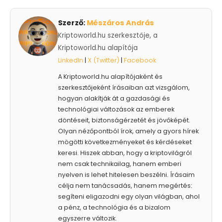
Szerző:
Mészáros András
Kriptoworld.hu szerkesztője, a
Kriptoworld.hu alapítója
LinkedIn
|
X (Twitter)
|
Facebook
A Kriptoworld.hu alapítójaként és
szerkesztőjeként írásaiban azt vizsgálom,
hogyan alakítják át a gazdasági és
technológiai változások az emberek
döntéseit, biztonságérzetét és jövőképét.
Olyan nézőpontból írok, amely a gyors hírek
mögötti következményeket és kérdéseket
keresi. Hiszek abban, hogy a kriptovilágról
nem csak technikailag, hanem emberi
nyelven is lehet hitelesen beszélni. Írásaim
célja nem tanácsadás, hanem megértés:
segíteni eligazodni egy olyan világban, ahol
a pénz, a technológia és a bizalom
egyszerre változik.