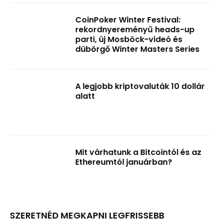
CoinPoker Winter Festival:
rekordnyereményű heads-up
parti, új Mosböck-videó és
dübörgő Winter Masters Series
A legjobb kriptovaluták 10 dollár
alatt
Mit várhatunk a Bitcointól és az
Ethereumtól januárban?
SZERETNÉD MEGKAPNI LEGFRISSEBB