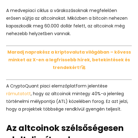
A medvepiaci ciklus a várakozásoknak megfelelően
erősen sújtja az altcoinokat. Miközben a bitcoin nehezen
kapaszkodik meg 60.000 dollár felett, az altcoinok még
nehezebb helyzetben vannak.
Maradj naprakész a kriptovaluta világában – kövess
minket az X-en a legfrissebb hírek, betekintések és
trendekért!🚀
A CryptoQuant piaci elemzőplatform jelentése
rámutatott
, hogy az altcoinok mintegy 40%-a jelenleg
történelmi mélypontja (ATL) közelében forog. Ez azt jelzi,
hogy a projektek többsége rendkívül gyengén teljesít.
Az altcoinok szélsőségesen