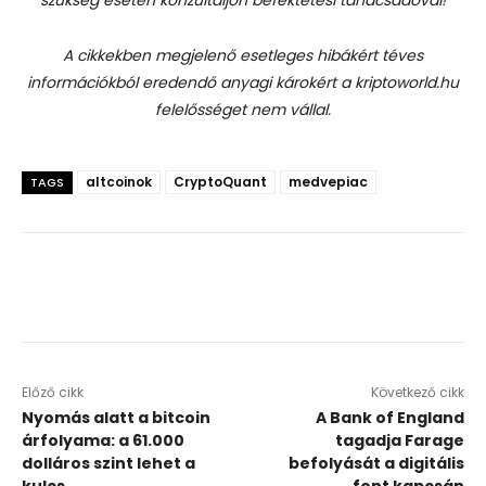
A cikkekben megjelenő esetleges hibákért téves
információkból eredendő anyagi károkért a kriptoworld.hu
felelősséget nem vállal.
altcoinok
CryptoQuant
medvepiac
TAGS
Előző cikk
Következő cikk
Nyomás alatt a bitcoin
A Bank of England
árfolyama: a 61.000
tagadja Farage
dolláros szint lehet a
befolyását a digitális
kulcs
font kapcsán