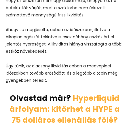
hogy az altszezon nem úgy alakul majd, ahogyan azt a
befektetők várják, mert a szektorba nem érkezett
számottevő mennyiségű friss likviditás.
Ahogy Ju megjósolta, abban az időszakban, illetve a
bikapiac egészét tekintve is csak néhány eszköz ért el
jelentős nyereséget. A likviditás hiánya visszafogta a többi
eszköz növekedését.
Úgy tűnik, az alacsony likviditás ebben a medvepiaci
időszakban tovább erősödött, és a legtöbb altcoin még
gyengébben teljesít.
Olvastad már?
Hyperliquid
árfolyam: kitörhet a HYPE a
75 dolláros ellenállás fölé?