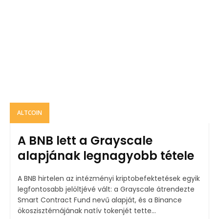
ALTCOIN
A BNB lett a Grayscale
alapjának legnagyobb tétele
A BNB hirtelen az intézményi kriptobefektetések egyik
legfontosabb jelöltjévé vált: a Grayscale átrendezte
Smart Contract Fund nevű alapját, és a Binance
ökoszisztémájának natív tokenjét tette...