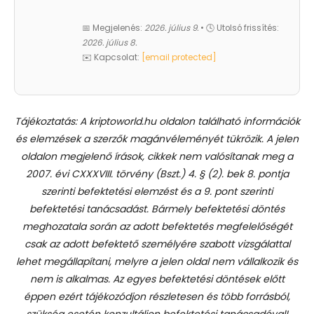
📅 Megjelenés:
2026. július 9.
• 🕓 Utolsó frissítés:
2026. július 8.
✉️ Kapcsolat:
[email protected]
Tájékoztatás: A kriptoworld.hu oldalon található információk
és elemzések a szerzők magánvéleményét tükrözik. A jelen
oldalon megjelenő írások, cikkek nem valósítanak meg a
2007. évi CXXXVIII. törvény (Bszt.) 4. § (2). bek 8. pontja
szerinti befektetési elemzést és a 9. pont szerinti
befektetési tanácsadást.
Bármely befektetési döntés
meghozatala során az adott befektetés megfelelőségét
csak az adott befektető személyére szabott vizsgálattal
lehet megállapítani, melyre a jelen oldal nem vállalkozik és
nem is alkalmas. Az egyes befektetési döntések előtt
éppen ezért tájékozódjon részletesen és több forrásból,
szükség esetén konzultáljon befektetési tanácsadóval!