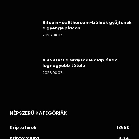
Bitcoin- és Ethereum-bálnák gyűjtenek
a gyenge piacon
2026.08.07.
A BNB lett a Grayscale alapjának
legnagyobb tétele
2026.08.07.
NÉPSZERŰ KATEGÓRIÁK
Kripto hírek
13580
Kriptovaluta
8766