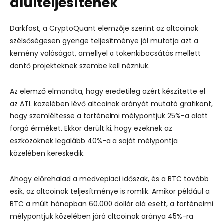
alulteljesítenek
Darkfost, a CryptoQuant elemzője szerint az altcoinok
szélsőségesen gyenge teljesítménye jól mutatja azt a
kemény valóságot, amellyel a tokenkibocsátás mellett
döntő projekteknek szembe kell nézniük.
Az elemző elmondta, hogy eredetileg azért készítette el
az ATL közelében lévő altcoinok arányát mutató grafikont,
hogy szemléltesse a történelmi mélypontjuk 25%-a alatt
forgó érméket. Ekkor derült ki, hogy ezeknek az
eszközöknek legalább 40%-a a saját mélypontja
közelében kereskedik.
Ahogy előrehalad a medvepiaci időszak, és a BTC tovább
esik, az altcoinok teljesítménye is romlik. Amikor például a
BTC a múlt hónapban 60.000 dollár alá esett, a történelmi
mélypontjuk közelében járó altcoinok aránya 45%-ra