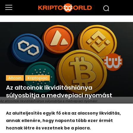
Altcoin
Kriptopiac
Az altcoinok likviditáshiánya
súlyosbítja a medvepiaci nyomást
Az altcoinok likviditáshiánya súlyosbítja a medvepiaci nyomást
Az alulteljesítés egyik fő oka az alacsony likviditás,
annak ellenére, hogy naponta több ezer érmét
hoznak létre és vezetnek be a piacra.