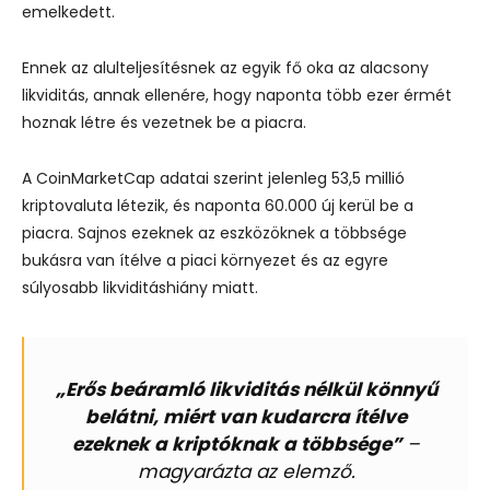
emelkedett.
Ennek az alulteljesítésnek az egyik fő oka az alacsony
likviditás, annak ellenére, hogy naponta több ezer érmét
hoznak létre és vezetnek be a piacra.
A CoinMarketCap adatai szerint jelenleg 53,5 millió
kriptovaluta létezik, és naponta 60.000 új kerül be a
piacra. Sajnos ezeknek az eszközöknek a többsége
bukásra van ítélve a piaci környezet és az egyre
súlyosabb likviditáshiány miatt.
„Erős beáramló likviditás nélkül könnyű
belátni, miért van kudarcra ítélve
ezeknek a kriptóknak a többsége”
–
magyarázta az elemző.