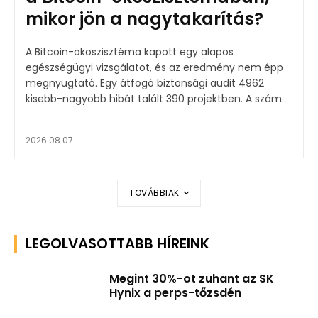
mikor jön a nagytakarítás?
A Bitcoin-ökoszisztéma kapott egy alapos
egészségügyi vizsgálatot, és az eredmény nem épp
megnyugtató. Egy átfogó biztonsági audit 4962
kisebb-nagyobb hibát talált 390 projektben. A szám...
2026.08.07.
TOVÁBBIAK
LEGOLVASOTTABB HÍREINK
Megint 30%-ot zuhant az SK
Hynix a perps-tőzsdén