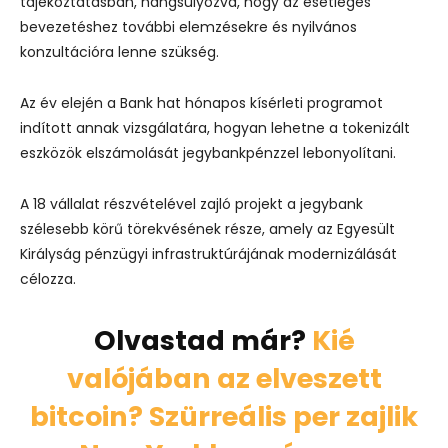
tájékoztatásban, hangsúlyozva, hogy az esetleges
bevezetéshez további elemzésekre és nyilvános
konzultációra lenne szükség.
Az év elején a Bank hat hónapos kísérleti programot
indított annak vizsgálatára, hogyan lehetne a tokenizált
eszközök elszámolását jegybankpénzzel lebonyolítani.
A 18 vállalat részvételével zajló projekt a jegybank
szélesebb körű törekvésének része, amely az Egyesült
Királyság pénzügyi infrastruktúrájának modernizálását
célozza.
Olvastad már?
Kié
valójában az elveszett
bitcoin? Szürreális per zajlik