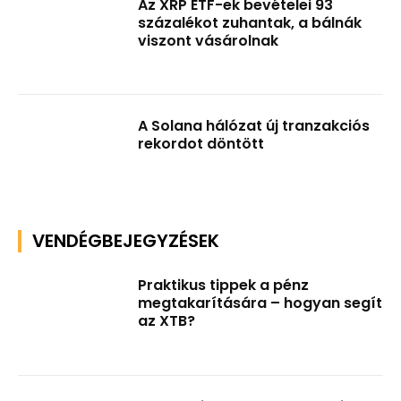
Az XRP ETF-ek bevételei 93
százalékot zuhantak, a bálnák
viszont vásárolnak
A Solana hálózat új tranzakciós
rekordot döntött
VENDÉGBEJEGYZÉSEK
Praktikus tippek a pénz
megtakarítására – hogyan segít
az XTB?