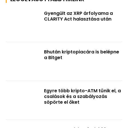
Gyengült az XRP árfolyama a
CLARITY Act halasztása után
Bhután kriptopiacára is belépne
a Bitget
Egyre több kripto-ATM tűnik el, a
csalások és a szabályozás
söpörte el őket