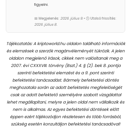
figyelni.
📅 Megjelenés:
2026. július 9.
• 🕓 Utolsó frissítés:
2026. július 8.
Tájékoztatás: A kriptoworld.hu oldalon található információk
és elemzések a szerzők magánvéleményét tükrözik. A jelen
oldalon megjelenő írások, cikkek nem valósítanak meg a
2007. évi CXXXVIII. törvény (Bszt.) 4. § (2). bek 8. pontja
szerinti befektetési elemzést és a 9. pont szerinti
befektetési tanácsadást.
Bármely befektetési döntés
meghozatala során az adott befektetés megfelelőségét
csak az adott befektető személyére szabott vizsgálattal
lehet megállapítani, melyre a jelen oldal nem vállalkozik és
nem is alkalmas. Az egyes befektetési döntések előtt
éppen ezért tájékozódjon részletesen és több forrásból,
szükség esetén konzultáljon befektetési tanácsadóval!