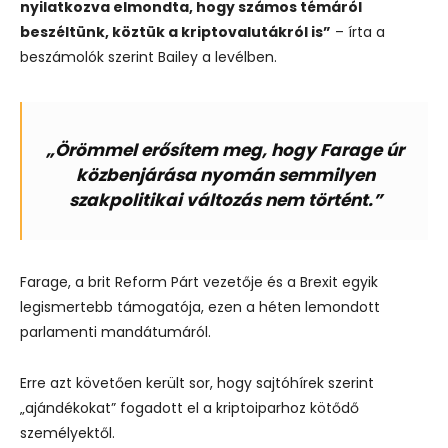
nyilatkozva elmondta, hogy számos témáról
beszéltünk, köztük a kriptovalutákról is”
– írta a
beszámolók szerint Bailey a levélben.
„Örömmel erősítem meg, hogy Farage úr
közbenjárása nyomán semmilyen
szakpolitikai változás nem történt.”
Farage, a brit Reform Párt vezetője és a Brexit egyik
legismertebb támogatója, ezen a héten lemondott
parlamenti mandátumáról.
Erre azt követően került sor, hogy sajtóhírek szerint
„ajándékokat” fogadott el a kriptoiparhoz kötődő
személyektől.