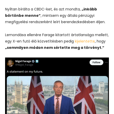
Nyíltan bírálta a CBDC-ket, és azt mondta,
„inkább
börtönbe menne”
, mintsem egy általa pénzügyi
megfigyelési rendszerként leírt berendezkedésben éljen.
Lemondása ellenére Farage kitartott ártatlansága mellett,
egy X-en futó élő közvetítésben pedig
kijelentette
, hogy
„semmilyen módon nem sértette meg a törvényt.”