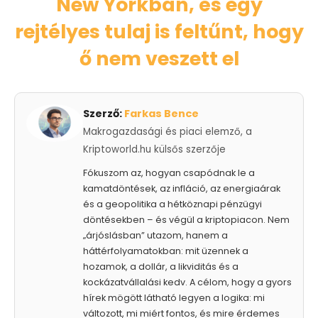
New Yorkban, és egy
rejtélyes tulaj is feltűnt, hogy
ő nem veszett el
Szerző:
Farkas Bence
Makrogazdasági és piaci elemző, a
Kriptoworld.hu külsős szerzője
Fókuszom az, hogyan csapódnak le a
kamatdöntések, az infláció, az energiaárak
és a geopolitika a hétköznapi pénzügyi
döntésekben – és végül a kriptopiacon. Nem
„árjóslásban” utazom, hanem a
háttérfolyamatokban: mit üzennek a
hozamok, a dollár, a likviditás és a
kockázatvállalási kedv. A célom, hogy a gyors
hírek mögött látható legyen a logika: mi
változott, mi miért fontos, és mire érdemes