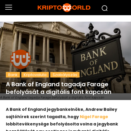
Bank
Kriptovaluta
Szabályozás
A Bank of England tagadja Farage
befolyását a digitális font kapcsán
A Bank of England tagadja Farage befolyását a digitális font kapcsán
A Bank of England jegybankelnöke, Andrew Bailey
sajtóhírek szerint tagadta, hogy
Nigel Farage
lobbitevékenysége befolyásolta volna a jegybank