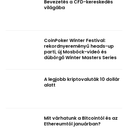
Bevezetés a CFD-kereskedés
világába
CoinPoker Winter Festival:
rekordnyereményű heads-up
parti, új Mosböck-videó és
dübörgő Winter Masters Series
A legjobb kriptovaluták 10 dollár
alatt
Mit várhatunk a Bitcointól és az
Ethereumtól januárban?