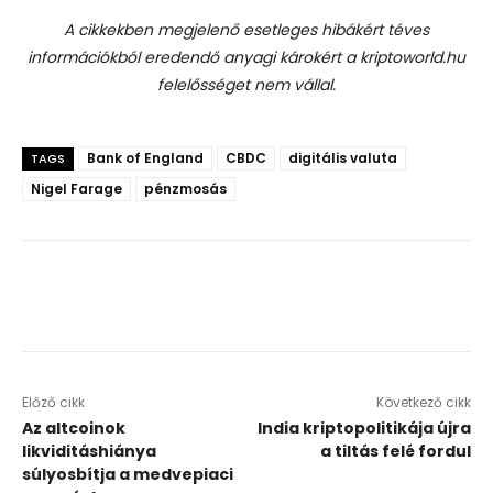
A cikkekben megjelenő esetleges hibákért téves
információkból eredendő anyagi károkért a kriptoworld.hu
felelősséget nem vállal.
Bank of England
CBDC
digitális valuta
TAGS
Nigel Farage
pénzmosás
Előző cikk
Következő cikk
Az altcoinok
India kriptopolitikája újra
likviditáshiánya
a tiltás felé fordul
súlyosbítja a medvepiaci