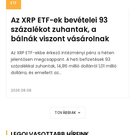
ETF
Az XRP ETF-ek bevételei 93
százalékot zuhantak, a
bálnák viszont vásárolnak
Az XRP ETF-ekbe érkező intézményi pénz a héten
jelentősen megcsappant. A heti befizetések 93
százalékkal zuhantak, 14,86 millió dollárról 1,01 millió
dollárra, és emellett az...
2026.08.08.
TOVÁBBIAK
LEGOLVASOTTABB HÍREINK