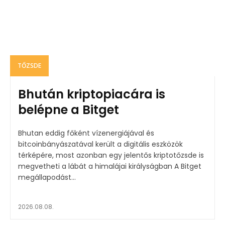
TŐZSDE
Bhután kriptopiacára is
belépne a Bitget
Bhutan eddig főként vízenergiájával és
bitcoinbányászatával került a digitális eszközök
térképére, most azonban egy jelentős kriptotőzsde is
megvetheti a lábát a himalájai királyságban A Bitget
megállapodást...
2026.08.08.