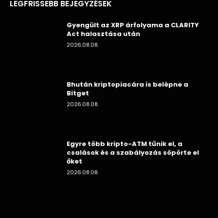
LEGFRISSEBB BEJEGYZÉSEK
Gyengült az XRP árfolyama a CLARITY
Act halasztása után
2026.08.08.
Bhután kriptopiacára is belépne a
Bitget
2026.08.08.
Egyre több kripto-ATM tűnik el, a
csalások és a szabályozás söpörte el
őket
2026.08.08.