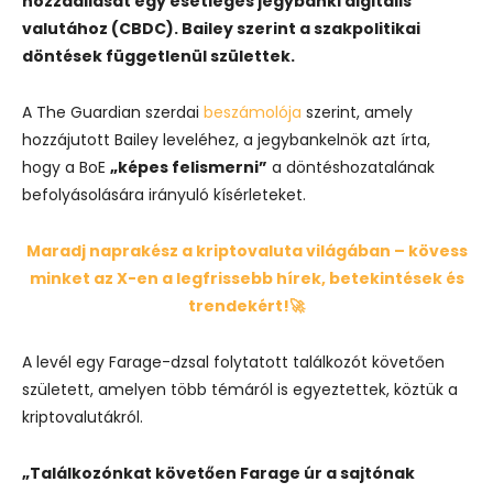
hozzáállását egy esetleges jegybanki digitális
valutához (CBDC). Bailey szerint a szakpolitikai
döntések függetlenül születtek.
A The Guardian szerdai
beszámolója
szerint, amely
hozzájutott Bailey leveléhez, a jegybankelnök azt írta,
hogy a BoE
„képes felismerni”
a döntéshozatalának
befolyásolására irányuló kísérleteket.
Maradj naprakész a kriptovaluta világában – kövess
minket az X-en a legfrissebb hírek, betekintések és
trendekért!🚀
A levél egy Farage-dzsal folytatott találkozót követően
született, amelyen több témáról is egyeztettek, köztük a
kriptovalutákról.
„Találkozónkat követően Farage úr a sajtónak