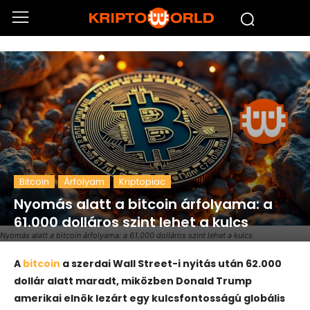
Bitcoin
Árfolyam
Kriptopiac
Nyomás alatt a bitcoin árfolyama: a
61.000 dolláros szint lehet a kulcs
Nyomás alatt a bitcoin árfolyama: a 61.000 dolláros szint lehet a kulcs
A
bitcoin
a szerdai Wall Street-i nyitás után 62.000
dollár alatt maradt, miközben Donald Trump
amerikai elnök lezárt egy kulcsfontosságú globális