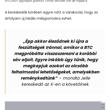
BTC/USDT egynapos grafikon. Forrás: Michaël Van de Poppe/X.
A kereskedők körében egyre nőtt a várakozás, hogy az
árfolyam új lokális mélypontokra eshet.
„Épp akkor éleződnek ki újra a
feszültségek Iránnal, amikor a BTC
megpróbálta visszaszerezni a korábbi
sáv aljait. Egyre inkább úgy tűnik, hogy
megkapjuk azokat az olcsóbb
felhalmozási lehetőségeket, amelyekben
reménykedtünk”
–
mondta
Jelle
kereskedő az X-en a követőinek.