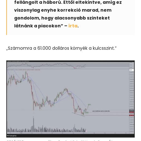
fellángolt a háború. Ettől eltekintve, amíg ez
viszonylag enyhe korrekció marad, nem
gondolom, hogy alacsonyabb szinteket
látnánk a piacokon” –
írta
.
„Számomra a 61.000 dolláros környék a kulcsszint.”