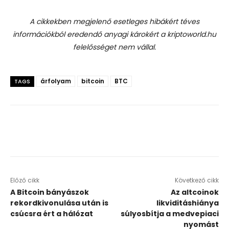
A cikkekben megjelenő esetleges hibákért téves
információkból eredendő anyagi károkért a kriptoworld.hu
felelősséget nem vállal.
árfolyam
bitcoin
BTC
TAGS
Előző cikk
Következő cikk
A Bitcoin bányászok
Az altcoinok
rekordkivonulása után is
likviditáshiánya
csúcsra ért a hálózat
súlyosbítja a medvepiaci
nyomást