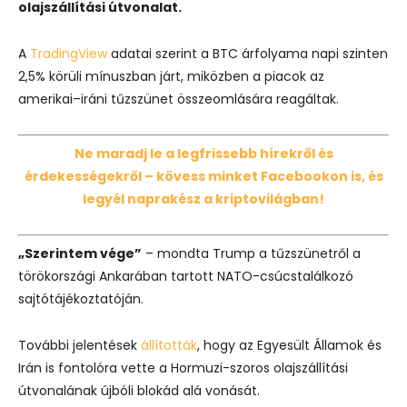
olajszállítási útvonalat.
A
TradingView
adatai szerint a BTC árfolyama napi szinten
2,5% körüli mínuszban járt, miközben a piacok az
amerikai–iráni tűzszünet összeomlására reagáltak.
Ne maradj le a legfrissebb hírekről és
érdekességekről – kövess minket Facebookon is, és
legyél naprakész a kriptovilágban!
„Szerintem vége”
– mondta Trump a tűzszünetről a
törökországi Ankarában tartott NATO-csúcstalálkozó
sajtótájékoztatóján.
További jelentések
állították
, hogy az Egyesült Államok és
Irán is fontolóra vette a Hormuzi-szoros olajszállítási
útvonalának újbóli blokád alá vonását.