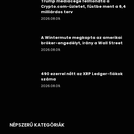
Trump médiacége felmondta a
Crypto.com-üzletet, füstbe ment a 6,4
milliárdos terv
2026.08.09.
A Wintermute megkapta az amerikai
bróker-engedélyt, irány a Wall Street
2026.08.09.
490 ezerrel nőtt az XRP Ledger-fiókok
száma
2026.08.09.
NÉPSZERŰ KATEGÓRIÁK