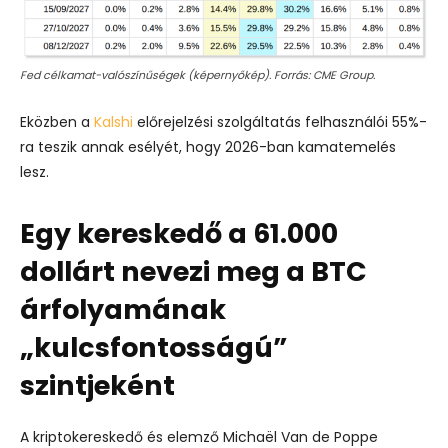
Fed célkamat-valószínűségek (képernyőkép). Forrás: CME Group.
Eközben a
Kalshi
előrejelzési szolgáltatás felhasználói 55%-
ra teszik annak esélyét, hogy 2026-ban kamatemelés
lesz.
Egy kereskedő a 61.000
dollárt nevezi meg a BTC
árfolyamának
„kulcsfontosságú”
szintjeként
A kriptokereskedő és elemző Michaël Van de Poppe