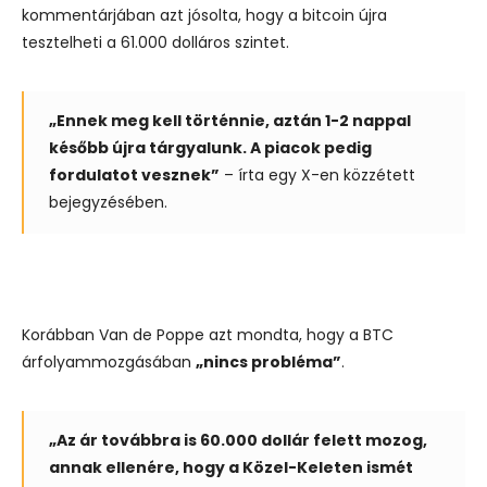
kommentárjában azt jósolta, hogy a bitcoin újra
tesztelheti a 61.000 dolláros szintet.
„Ennek meg kell történnie, aztán 1-2 nappal
később újra tárgyalunk. A piacok pedig
fordulatot vesznek”
– írta egy X-en közzétett
bejegyzésében.
Korábban Van de Poppe azt mondta, hogy a BTC
árfolyammozgásában
„nincs probléma”
.
„Az ár továbbra is 60.000 dollár felett mozog,
annak ellenére, hogy a Közel-Keleten ismét