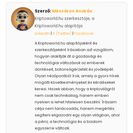
Szerző:
Mészáros András
Kriptoworld.hu szerkesztője, a
Kriptoworld.hu alapítója
LinkedIn
|
X (Twitter)
|
Facebook
A Kriptoworld.hu alapítójaként és
szerkesztőjeként írásaiban azt vizsgálom,
hogyan alakítják át a gazdasági és
technológiai változások az emberek
döntéseit, biztonságérzetét és jövőképét.
Olyan nézőpontból írok, amely a gyors hírek
mögötti következményeket és kérdéseket
keresi. Hiszek abban, hogy a kriptovilágról
nem csak technikailag, hanem emberi
nyelven is lehet hitelesen beszélni. Írásaim
célja nem tanácsadás, hanem megértés:
segíteni eligazodni egy olyan világban, ahol
a pénz, a technológia és a bizalom
egyszerre változik.