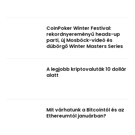
CoinPoker Winter Festival:
rekordnyereményű heads-up
parti, új Mosböck-videó és
dübörgő Winter Masters Series
A legjobb kriptovaluták 10 dollár
alatt
Mit várhatunk a Bitcointól és az
Ethereumtól januárban?