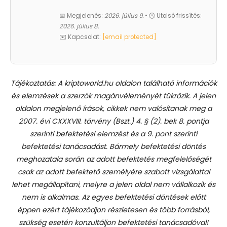
📅 Megjelenés:
2026. július 9.
• 🕓 Utolsó frissítés:
2026. július 8.
✉️ Kapcsolat:
[email protected]
Tájékoztatás: A kriptoworld.hu oldalon található információk
és elemzések a szerzők magánvéleményét tükrözik. A jelen
oldalon megjelenő írások, cikkek nem valósítanak meg a
2007. évi CXXXVIII. törvény (Bszt.) 4. § (2). bek 8. pontja
szerinti befektetési elemzést és a 9. pont szerinti
befektetési tanácsadást.
Bármely befektetési döntés
meghozatala során az adott befektetés megfelelőségét
csak az adott befektető személyére szabott vizsgálattal
lehet megállapítani, melyre a jelen oldal nem vállalkozik és
nem is alkalmas. Az egyes befektetési döntések előtt
éppen ezért tájékozódjon részletesen és több forrásból,
szükség esetén konzultáljon befektetési tanácsadóval!