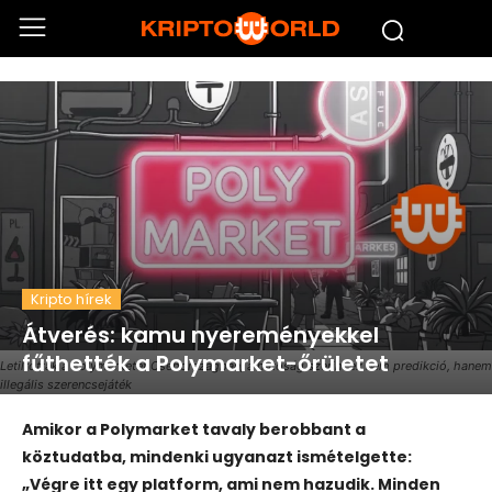
Kripto hírek
Átverés: kamu nyereményekkel
fűthették a Polymarket-őrületet
Letiltották a Polymarketet Csehországban, a hatóság szerint ez nem predikció, hanem
illegális szerencsejáték
Amikor a Polymarket tavaly berobbant a
köztudatba, mindenki ugyanazt ismételgette:
„Végre itt egy platform, ami nem hazudik. Minden