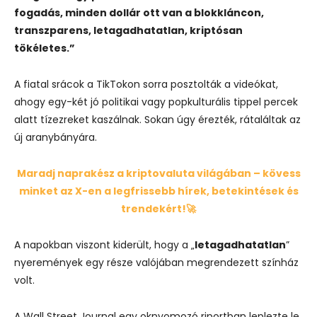
fogadás, minden dollár ott van a blokkláncon,
transzparens, letagadhatatlan, kriptósan
tökéletes.”
A fiatal srácok a TikTokon sorra posztolták a videókat,
ahogy egy-két jó politikai vagy popkulturális tippel percek
alatt tízezreket kaszálnak. Sokan úgy érezték, rátaláltak az
új aranybányára.
Maradj naprakész a kriptovaluta világában – kövess
minket az X-en a legfrissebb hírek, betekintések és
trendekért!🚀
A napokban viszont kiderült, hogy a „
letagadhatatlan
”
nyeremények egy része valójában megrendezett színház
volt.
A Wall Street Journal egy oknyomozó riportban leplezte le,