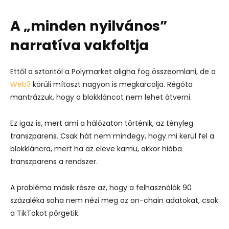
A „minden nyilvános”
narratíva vakfoltja
Ettől a sztoritól a Polymarket aligha fog összeomlani, de a
Web3
körüli mítoszt nagyon is megkarcolja. Régóta
mantrázzuk, hogy a blokkláncot nem lehet átverni.
Ez igaz is, mert ami a hálózaton történik, az tényleg
transzparens. Csak hát nem mindegy, hogy mi kerül fel a
blokkláncra, mert ha az eleve kamu, akkor hiába
transzparens a rendszer.
A probléma másik része az, hogy a felhasználók 90
százaléka soha nem nézi meg az on-chain adatokat, csak
a TikTokot pörgetik.