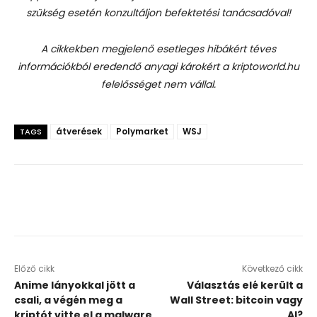
szükség esetén konzultáljon befektetési tanácsadóval!
A cikkekben megjelenő esetleges hibákért téves
információkból eredendő anyagi károkért a kriptoworld.hu
felelősséget nem vállal.
átverések
Polymarket
WSJ
TAGS
Előző cikk
Következő cikk
Anime lányokkal jött a
Választás elé került a
csali, a végén meg a
Wall Street: bitcoin vagy
kriptót vitte el a malware
AI?