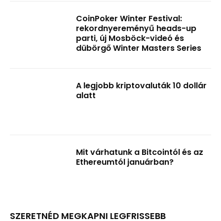
CoinPoker Winter Festival:
rekordnyereményű heads-up
parti, új Mosböck-videó és
dübörgő Winter Masters Series
A legjobb kriptovaluták 10 dollár
alatt
Mit várhatunk a Bitcointól és az
Ethereumtól januárban?
SZERETNÉD MEGKAPNI LEGFRISSEBB