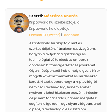
Szerző:
Mészáros András
Kriptoworld.hu szerkesztője, a
Kriptoworld.hu alapítója
LinkedIn
|
X (Twitter)
|
Facebook
A Kriptoworld.hu alapítójaként és
szerkesztőjeként írásaiban azt vizsgálom,
hogyan alakítják át a gazdasági és
technológiai változások az emberek
döntéseit, biztonságérzetét és jövőképét.
Olyan nézőpontból írok, amely a gyors hírek
mögötti következményeket és kérdéseket
keresi. Hiszek abban, hogy a kriptovilágról
nem csak technikailag, hanem emberi
nyelven is lehet hitelesen beszélni. Írásaim
célja nem tanácsadás, hanem megértés:
segíteni eligazodni egy olyan világban, ahol
a pénz, a technológia és a bizalom