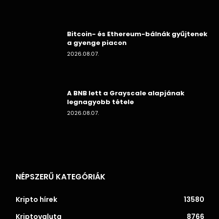
Bitcoin- és Ethereum-bálnák gyűjtenek
a gyenge piacon
2026.08.07.
A BNB lett a Grayscale alapjának
legnagyobb tétele
2026.08.07.
NÉPSZERŰ KATEGÓRIÁK
Kripto hírek
13580
Kriptovaluta
8766