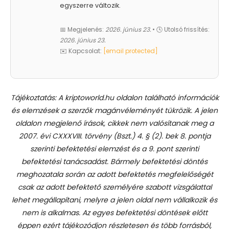
egyszerre változik.
📅 Megjelenés:
2026. június 23.
• 🕓 Utolsó frissítés:
2026. június 23.
✉️ Kapcsolat:
[email protected]
Tájékoztatás: A kriptoworld.hu oldalon található információk
és elemzések a szerzők magánvéleményét tükrözik. A jelen
oldalon megjelenő írások, cikkek nem valósítanak meg a
2007. évi CXXXVIII. törvény (Bszt.) 4. § (2). bek 8. pontja
szerinti befektetési elemzést és a 9. pont szerinti
befektetési tanácsadást.
Bármely befektetési döntés
meghozatala során az adott befektetés megfelelőségét
csak az adott befektető személyére szabott vizsgálattal
lehet megállapítani, melyre a jelen oldal nem vállalkozik és
nem is alkalmas. Az egyes befektetési döntések előtt
éppen ezért tájékozódjon részletesen és több forrásból,