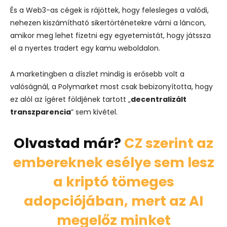
És a Web3-as cégek is rájöttek, hogy felesleges a valódi,
nehezen kiszámítható sikertörténetekre várni a láncon,
amikor meg lehet fizetni egy egyetemistát, hogy játssza
el a nyertes tradert egy kamu weboldalon.
A marketingben a díszlet mindig is erősebb volt a
valóságnál, a Polymarket most csak bebizonyította, hogy
ez alól az ígéret földjének tartott „
decentralizált
transzparencia
” sem kivétel.
Olvastad már?
CZ szerint az
embereknek esélye sem lesz
a kriptó tömeges
adopciójában, mert az AI
megelőz minket