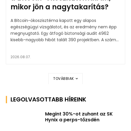
mikor jön a nagytakarítás?
A Bitcoin-ökoszisztéma kapott egy alapos
egészségügyi vizsgálatot, és az eredmény nem épp
megnyugtató. Egy átfogó biztonsági audit 4962
kisebb-nagyobb hibát talált 390 projektben. A szám...
2026.08.07.
TOVÁBBIAK
LEGOLVASOTTABB HÍREINK
Megint 30%-ot zuhant az SK
Hynix a perps-tőzsdén