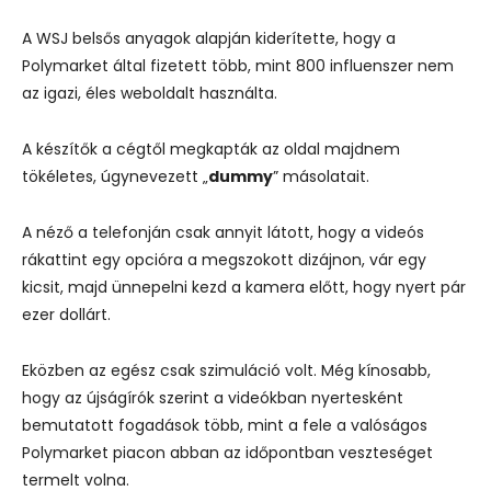
A WSJ belsős anyagok alapján kiderítette, hogy a
Polymarket által fizetett több, mint 800 influenszer nem
az igazi, éles weboldalt használta.
A készítők a cégtől megkapták az oldal majdnem
tökéletes, úgynevezett „
dummy
” másolatait.
A néző a telefonján csak annyit látott, hogy a videós
rákattint egy opcióra a megszokott dizájnon, vár egy
kicsit, majd ünnepelni kezd a kamera előtt, hogy nyert pár
ezer dollárt.
Eközben az egész csak szimuláció volt. Még kínosabb,
hogy az újságírók szerint a videókban nyertesként
bemutatott fogadások több, mint a fele a valóságos
Polymarket piacon abban az időpontban veszteséget
termelt volna.