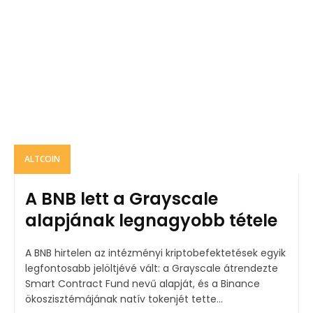
ALTCOIN
A BNB lett a Grayscale
alapjának legnagyobb tétele
A BNB hirtelen az intézményi kriptobefektetések egyik
legfontosabb jelöltjévé vált: a Grayscale átrendezte
Smart Contract Fund nevű alapját, és a Binance
ökoszisztémájának natív tokenjét tette...