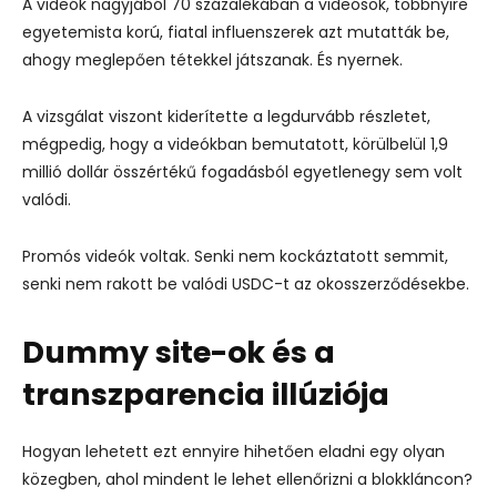
A videók nagyjából 70 százalékában a videósok, többnyire
egyetemista korú, fiatal influenszerek azt mutatták be,
ahogy meglepően tétekkel játszanak. És nyernek.
A vizsgálat viszont kiderítette a legdurvább részletet,
mégpedig, hogy a videókban bemutatott, körülbelül 1,9
millió dollár összértékű fogadásból egyetlenegy sem volt
valódi.
Promós videók voltak. Senki nem kockáztatott semmit,
senki nem rakott be valódi USDC-t az okosszerződésekbe.
Dummy site-ok és a
transzparencia illúziója
Hogyan lehetett ezt ennyire hihetően eladni egy olyan
közegben, ahol mindent le lehet ellenőrizni a blokkláncon?