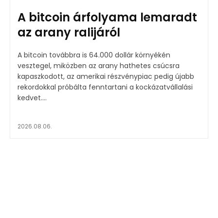
A bitcoin árfolyama lemaradt
az arany ralijáról
A bitcoin továbbra is 64.000 dollár környékén
vesztegel, miközben az arany hathetes csúcsra
kapaszkodott, az amerikai részvénypiac pedig újabb
rekordokkal próbálta fenntartani a kockázatvállalási
kedvet....
2026.08.06.