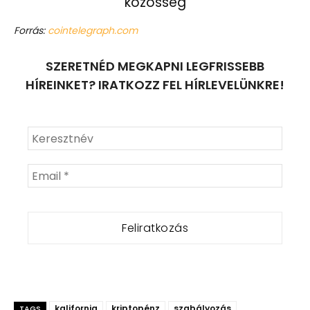
közösség
Forrás:
cointelegraph.com
SZERETNÉD MEGKAPNI LEGFRISSEBB
HÍREINKET? IRATKOZZ FEL HÍRLEVELÜNKRE!
kalifornia
kriptopénz
szabályozás
TAGS