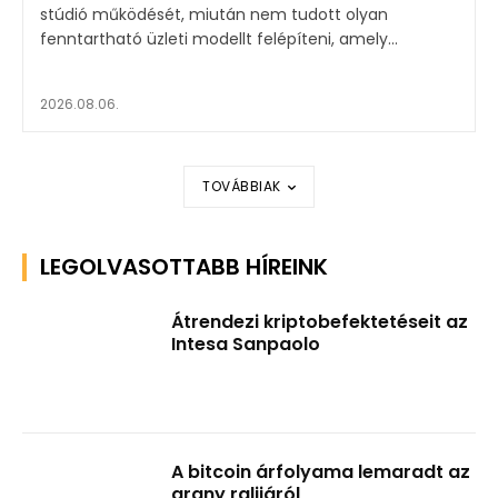
stúdió működését, miután nem tudott olyan
fenntartható üzleti modellt felépíteni, amely...
2026.08.06.
TOVÁBBIAK
LEGOLVASOTTABB HÍREINK
Átrendezi kriptobefektetéseit az
Intesa Sanpaolo
A bitcoin árfolyama lemaradt az
arany ralijáról