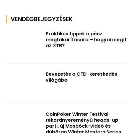
VENDÉGBEJEGYZÉSEK
Praktikus tippek a pénz
megtakarítására – hogyan segít
az XTB?
Bevezetés a CFD-kereskedés
világába
CoinPoker Winter Festival:
rekordnyereményű heads-up
parti, új Mosböck-videó és
dübörgő Winter Masters Series