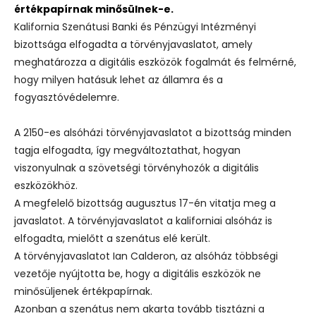
értékpapírnak minősülnek-e.
Kalifornia Szenátusi Banki és Pénzügyi Intézményi
bizottsága elfogadta a törvényjavaslatot, amely
meghatározza a digitális eszközök fogalmát és felmérné,
hogy milyen hatásuk lehet az államra és a
fogyasztóvédelemre.
A 2150-es alsóházi törvényjavaslatot a bizottság minden
tagja elfogadta, így megváltoztathat, hogyan
viszonyulnak a szövetségi törvényhozók a digitális
eszközökhöz.
A megfelelő bizottság augusztus 17-én vitatja meg a
javaslatot. A törvényjavaslatot a kaliforniai alsóház is
elfogadta, mielőtt a szenátus elé került.
A törvényjavaslatot Ian Calderon, az alsóház többségi
vezetője nyújtotta be, hogy a digitális eszközök ne
minősüljenek értékpapírnak.
Azonban a szenátus nem akarta tovább tisztázni a