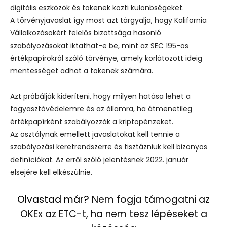
digitális eszközök és tokenek közti különbségeket.
A törvényjavaslat így most azt tárgyalja, hogy Kalifornia
Vállalkozásokért felelős bizottsága hasonló
szabályozásokat iktathat-e be, mint az SEC 195-ös
értékpapírokról szóló törvénye, amely korlátozott ideig
mentességet adhat a tokenek számára.
Azt próbálják kideríteni, hogy milyen hatása lehet a
fogyasztóvédelemre és az államra, ha átmenetileg
értékpapírként szabályozzák a kriptopénzeket.
Az osztálynak emellett javaslatokat kell tennie a
szabályozási keretrendszerre és tisztázniuk kell bizonyos
definíciókat. Az erről szóló jelentésnek 2022. január
elsejére kell elkészülnie.
Olvastad már?
Nem fogja támogatni az
OKEx az ETC-t, ha nem tesz lépéseket a