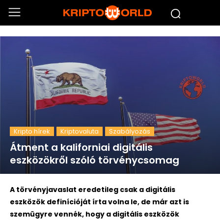
Kripto hírek
Kriptovaluta
Szabályozás
Átment a kaliforniai digitális
eszközökről szóló törvénycsomag
A törvényjavaslat eredetileg csak a digitális
eszközök definícióját írta volna le, de már azt is
szemügyre vennék, hogy a digitális eszközök