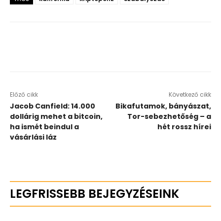
Előző cikk
Következő cikk
Jacob Canfield: 14.000
Bikafutamok, bányászat,
dollárig mehet a bitcoin,
Tor-sebezhetőség – a
ha ismét beindul a
hét rossz hírei
vásárlási láz
LEGFRISSEBB BEJEGYZÉSEINK