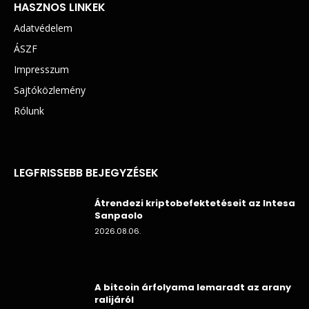
HASZNOS LINKEK
Adatvédelem
ÁSZF
Impresszum
Sajtóközlemény
Rólunk
LEGFRISSEBB BEJEGYZÉSEK
Átrendezi kriptobefektetéseit az Intesa
Sanpaolo
2026.08.06.
A bitcoin árfolyama lemaradt az arany
ralijáról