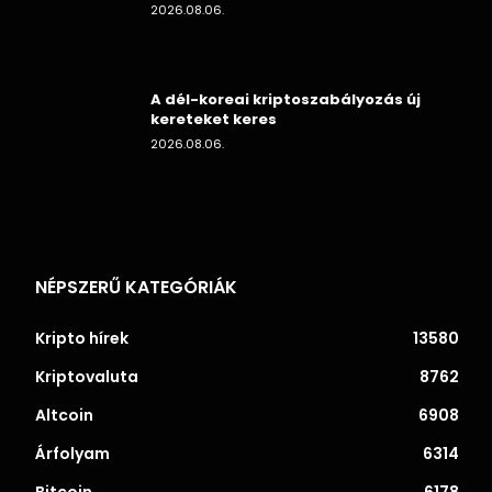
2026.08.06.
A dél-koreai kriptoszabályozás új
kereteket keres
2026.08.06.
NÉPSZERŰ KATEGÓRIÁK
Kripto hírek
13580
Kriptovaluta
8762
Altcoin
6908
Árfolyam
6314
Bitcoin
6178