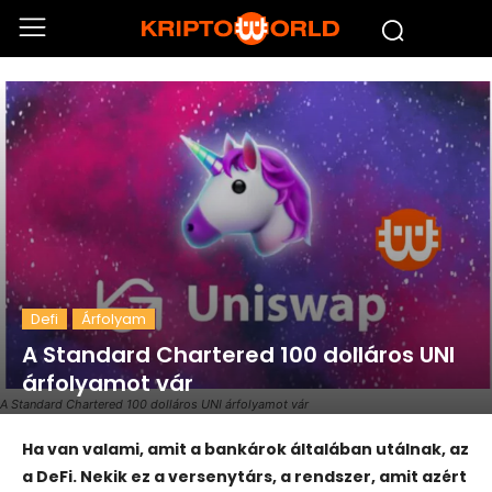
Defi
Árfolyam
A Standard Chartered 100 dolláros UNI
árfolyamot vár
A Standard Chartered 100 dolláros UNI árfolyamot vár
Ha van valami, amit a bankárok általában utálnak, az
a DeFi. Nekik ez a versenytárs, a rendszer, amit azért