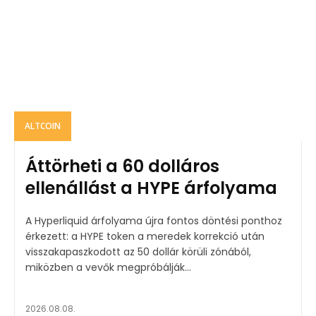
ALTCOIN
Áttörheti a 60 dolláros
ellenállást a HYPE árfolyama
A Hyperliquid árfolyama újra fontos döntési ponthoz
érkezett: a HYPE token a meredek korrekció után
visszakapaszkodott az 50 dollár körüli zónából,
miközben a vevők megpróbálják...
2026.08.08.