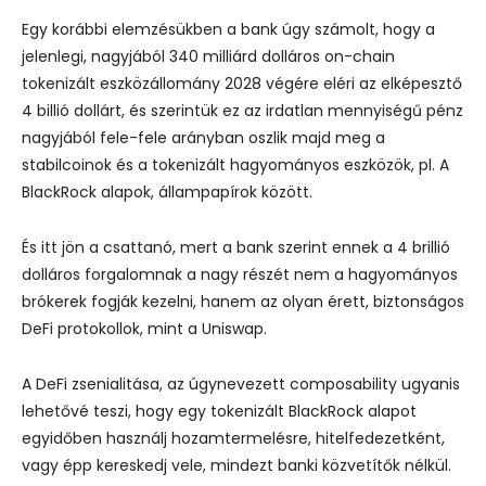
Egy korábbi elemzésükben a bank úgy számolt, hogy a
jelenlegi, nagyjából 340 milliárd dolláros on-chain
tokenizált eszközállomány 2028 végére eléri az elképesztő
4 billió dollárt, és szerintük ez az irdatlan mennyiségű pénz
nagyjából fele-fele arányban oszlik majd meg a
stabilcoinok és a tokenizált hagyományos eszközök, pl. A
BlackRock alapok, állampapírok között.
És itt jön a csattanó, mert a bank szerint ennek a 4 brillió
dolláros forgalomnak a nagy részét nem a hagyományos
brókerek fogják kezelni, hanem az olyan érett, biztonságos
DeFi protokollok, mint a Uniswap.
A DeFi zsenialitása, az úgynevezett composability ugyanis
lehetővé teszi, hogy egy tokenizált BlackRock alapot
egyidőben használj hozamtermelésre, hitelfedezetként,
vagy épp kereskedj vele, mindezt banki közvetítők nélkül.