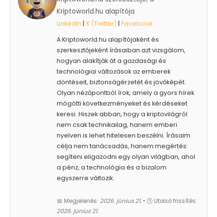
Kriptoworld.hu alapítója
LinkedIn
|
X (Twitter)
|
Facebook
A Kriptoworld.hu alapítójaként és
szerkesztőjeként írásaiban azt vizsgálom,
hogyan alakítják át a gazdasági és
technológiai változások az emberek
döntéseit, biztonságérzetét és jövőképét.
Olyan nézőpontból írok, amely a gyors hírek
mögötti következményeket és kérdéseket
keresi. Hiszek abban, hogy a kriptovilágról
nem csak technikailag, hanem emberi
nyelven is lehet hitelesen beszélni. Írásaim
célja nem tanácsadás, hanem megértés:
segíteni eligazodni egy olyan világban, ahol
a pénz, a technológia és a bizalom
egyszerre változik.
📅 Megjelenés:
2026. június 21.
• 🕓 Utolsó frissítés:
2026. június 21.