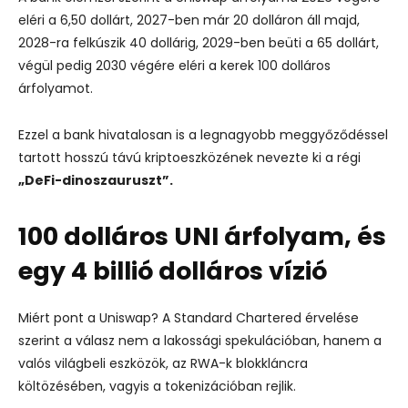
eléri a 6,50 dollárt, 2027-ben már 20 dolláron áll majd,
2028-ra felkúszik 40 dollárig, 2029-ben beüti a 65 dollárt,
végül pedig 2030 végére eléri a kerek 100 dolláros
árfolyamot.
Ezzel a bank hivatalosan is a legnagyobb meggyőződéssel
tartott hosszú távú kriptoeszközének nevezte ki a régi
„DeFi-dinoszauruszt”.
100 dolláros UNI árfolyam, és
egy 4 billió dolláros vízió
Miért pont a Uniswap? A Standard Chartered érvelése
szerint a válasz nem a lakossági spekulációban, hanem a
valós világbeli eszközök, az RWA-k blokkláncra
költözésében, vagyis a tokenizációban rejlik.