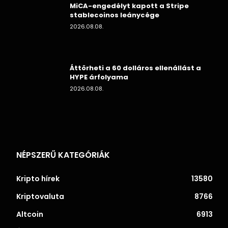
MiCA-engedélyt kapott a Stripe
stablecoinos leánycége
2026.08.08.
Áttörheti a 60 dolláros ellenállást a
HYPE árfolyama
2026.08.08.
NÉPSZERŰ KATEGÓRIÁK
Kripto hírek
13580
Kriptovaluta
8766
Altcoin
6913