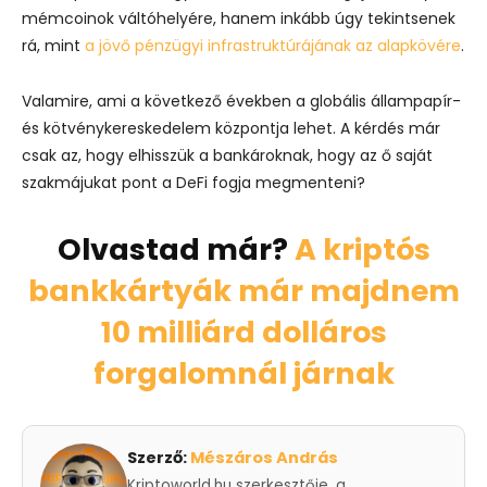
mémcoinok váltóhelyére, hanem inkább úgy tekintsenek
rá, mint
a jövő pénzügyi infrastruktúrájának az alapkövére
.
Valamire, ami a következő években a globális állampapír-
és kötvénykereskedelem központja lehet. A kérdés már
csak az, hogy elhisszük a bankároknak, hogy az ő saját
szakmájukat pont a DeFi fogja megmenteni?
Olvastad már?
A kriptós
bankkártyák már majdnem
10 milliárd dolláros
forgalomnál járnak
Szerző:
Mészáros András
Kriptoworld.hu szerkesztője, a