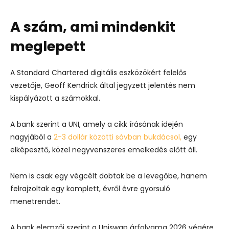
A szám, ami mindenkit
meglepett
A Standard Chartered digitális eszközökért felelős
vezetője, Geoff Kendrick által jegyzett jelentés nem
kispályázott a számokkal.
A bank szerint a UNI, amely a cikk írásának idején
nagyjából a
2-3 dollár közötti sávban bukdácsol,
egy
elképesztő, közel negyvenszeres emelkedés előtt áll.
Nem is csak egy végcélt dobtak be a levegőbe, hanem
felrajzoltak egy komplett, évről évre gyorsuló
menetrendet.
A bank elemzői szerint a Uniswap árfolyama 2026 végére