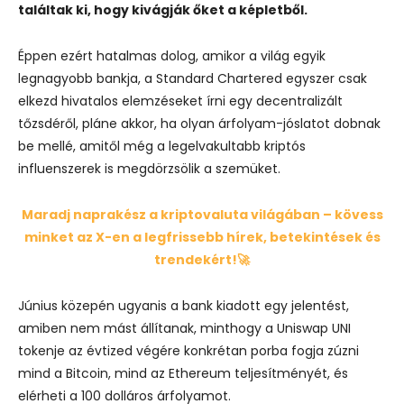
találtak ki, hogy kivágják őket a képletből.
Éppen ezért hatalmas dolog, amikor a világ egyik
legnagyobb bankja, a Standard Chartered egyszer csak
elkezd hivatalos elemzéseket írni egy decentralizált
tőzsdéről, pláne akkor, ha olyan árfolyam-jóslatot dobnak
be mellé, amitől még a legelvakultabb kriptós
influenszerek is megdörzsölik a szemüket.
Maradj naprakész a kriptovaluta világában – kövess
minket az X-en a legfrissebb hírek, betekintések és
trendekért!🚀
Június közepén ugyanis a bank kiadott egy jelentést,
amiben nem mást állítanak, minthogy a Uniswap UNI
tokenje az évtized végére konkrétan porba fogja zúzni
mind a Bitcoin, mind az Ethereum teljesítményét, és
elérheti a 100 dolláros árfolyamot
.