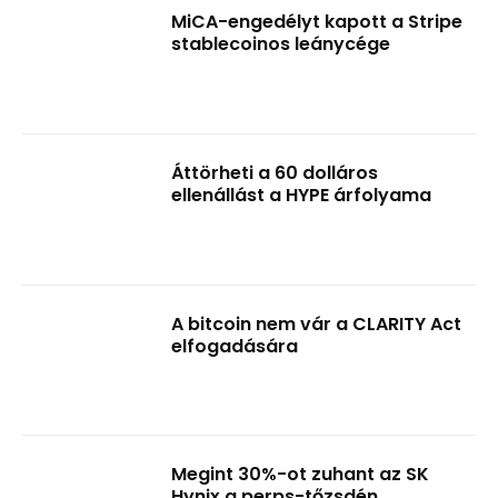
MiCA-engedélyt kapott a Stripe
stablecoinos leánycége
Áttörheti a 60 dolláros
ellenállást a HYPE árfolyama
A bitcoin nem vár a CLARITY Act
elfogadására
Megint 30%-ot zuhant az SK
Hynix a perps-tőzsdén