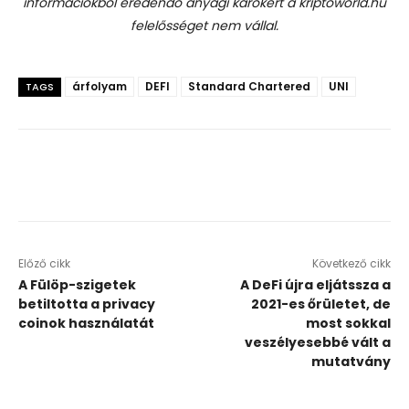
információkból eredendő anyagi károkért a kriptoworld.hu
felelősséget nem vállal.
árfolyam
DEFI
Standard Chartered
UNI
TAGS
Előző cikk
Következő cikk
A Fülöp-szigetek
A DeFi újra eljátssza a
betiltotta a privacy
2021-es őrületet, de
coinok használatát
most sokkal
veszélyesebbé vált a
mutatvány