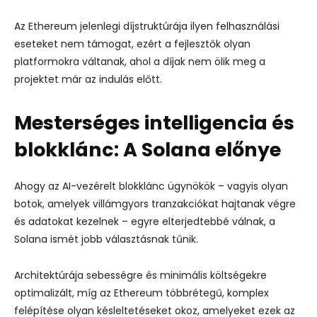
Az Ethereum jelenlegi díjstruktúrája ilyen felhasználási
eseteket nem támogat, ezért a fejlesztők olyan
platformokra váltanak, ahol a díjak nem ölik meg a
projektet már az indulás előtt.
Mesterséges intelligencia és
blokklánc: A Solana előnye
Ahogy az AI-vezérelt blokklánc ügynökök – vagyis olyan
botok, amelyek villámgyors tranzakciókat hajtanak végre
és adatokat kezelnek – egyre elterjedtebbé válnak, a
Solana ismét jobb választásnak tűnik.
Architektúrája sebességre és minimális költségekre
optimalizált, míg az Ethereum többrétegű, komplex
felépítése olyan késleltetéseket okoz, amelyeket ezek az