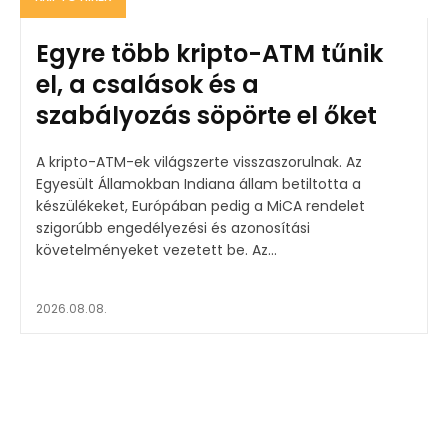
Egyre több kripto-ATM tűnik
el, a csalások és a
szabályozás söpörte el őket
A kripto-ATM-ek világszerte visszaszorulnak. Az
Egyesült Államokban Indiana állam betiltotta a
készülékeket, Európában pedig a MiCA rendelet
szigorúbb engedélyezési és azonosítási
követelményeket vezetett be. Az...
2026.08.08.