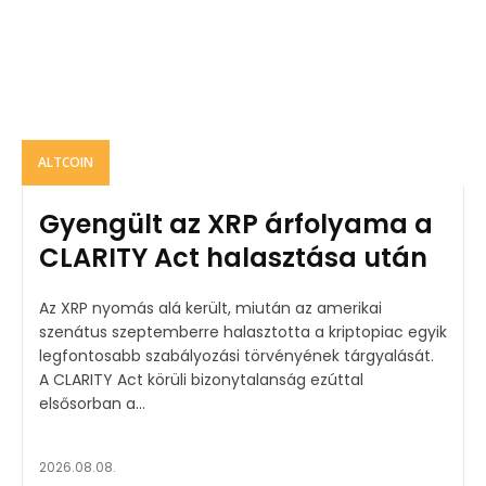
ALTCOIN
Gyengült az XRP árfolyama a
CLARITY Act halasztása után
Az XRP nyomás alá került, miután az amerikai
szenátus szeptemberre halasztotta a kriptopiac egyik
legfontosabb szabályozási törvényének tárgyalását.
A CLARITY Act körüli bizonytalanság ezúttal
elsősorban a...
2026.08.08.