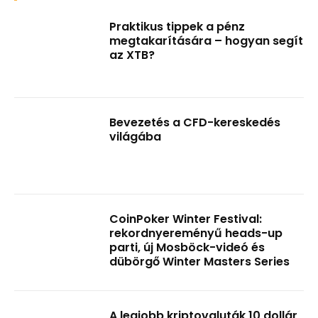
Praktikus tippek a pénz
megtakarítására – hogyan segít
az XTB?
Bevezetés a CFD-kereskedés
világába
CoinPoker Winter Festival:
rekordnyereményű heads-up
parti, új Mosböck-videó és
dübörgő Winter Masters Series
A legjobb kriptovaluták 10 dollár