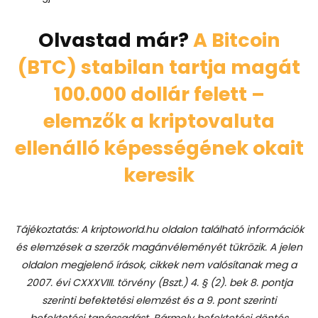
Olvastad már?
A Bitcoin
(BTC) stabilan tartja magát
100.000 dollár felett –
elemzők a kriptovaluta
ellenálló képességének okait
keresik
Tájékoztatás: A kriptoworld.hu oldalon található információk
és elemzések a szerzők magánvéleményét tükrözik. A jelen
oldalon megjelenő írások, cikkek nem valósítanak meg a
2007. évi CXXXVIII. törvény (Bszt.) 4. § (2). bek 8. pontja
szerinti befektetési elemzést és a 9. pont szerinti
befektetési tanácsadást.
Bármely befektetési döntés