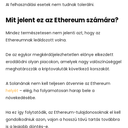
AI felhasználási esetek nem tudnak tolerálni.
Mit jelent ez az Ethereum számára?
Mindez természetesen nem jelenti azt, hogy az
Ethereumnak leáldozott volna.
De az egykor megkérdőjelezhetetlen előnye elkezdett
erodálódni olyan piacokon, amelyek nagy valószínűséggel
meghatározzák a kriptovaluták következő korszakát.
A Solanának nem kell teljesen átvennie az Ethereum
helyét
– elég, ha folyamatosan harap bele a
növekedésébe.
Ha ez így folytatódik, az Ethereum-tulajdonosoknak el kell
gondolkodniuk azon, vajon a hosszú távú tartás továbbra
is a legjobb döntés-e.