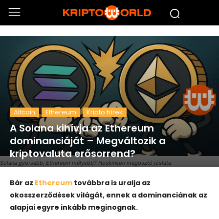
Altcoin
Ethereum
Kripto hírek
A Solana kihívja az Ethereum
dominanciáját – Megváltozik a
kriptovaluta erősorrend?
Solana gyorsabb, Ethereum mélyebb? Hoskinson megosztó jóslata
Bár az
Ethereum
továbbra is uralja az
okosszerződések világát, ennek a dominanciának az
alapjai egyre inkább meginognak.