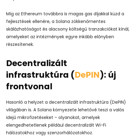
Míg az Ethereum továbbra is magas gas díjakkal küzd a
fejlesztések ellenére, a Solana zökkenőmentes
skálázhatóságot és alacsony költségű tranzakciókat kínál,
amelyeket az intézmények egyre inkább előnyben
részesítenek.
Decentralizált
infrastruktúra (
DePIN
): új
frontvonal
Hasonló a helyzet a decentralizált infrastruktúra (DePIN)
világában is. A Solana környezete lehetővé teszi a valós
idejű mikrofizetéseket – olyanokat, amelyek
elengedhetetlenek például decentralizált Wi-Fi
hálózatokhoz vagy szenzorhálózatokhoz.