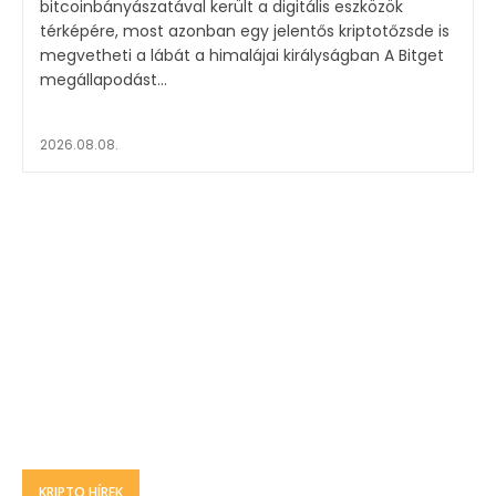
bitcoinbányászatával került a digitális eszközök
térképére, most azonban egy jelentős kriptotőzsde is
megvetheti a lábát a himalájai királyságban A Bitget
megállapodást...
2026.08.08.
KRIPTO HÍREK