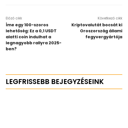
Előző cikk
Következő cikk
Íme egy 100-szoros
Kriptovalutát bocsát ki
lehetőség: Ez a 0,1 USDT
Oroszország állami
alatti coin indulhat a
fegyvergyártója
legnagyobb rallyra 2025-
ben?
LEGFRISSEBB BEJEGYZÉSEINK