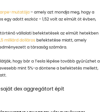
arpe-mutatója
– amely azt mondja meg, hogy a
egy adott eszköz – 1,52 volt az elmúlt öt évben,
történő vállalati befektetések az elmúlt hetekben
,5 milliárd dolláros
befektetése miatt, amely
 eredményezett a társaság számára.
látják, hogy bár a Tesla lépése tovább gyűrűzhet a
k kevesebb mint 5%-a döntene a befektetés mellett,
att.
 saját dex aggregátort épít