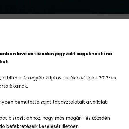
nban lévő és tőzsdén jegyzett cégeknek kínál
kat.
y a bitcoin és egyéb kriptovaluták a vállalat 2012-es
artalékainak.
yben bemutatta saját tapasztalatait a vállalati
apot biztosít ahhoz, hogy más magán- és tőzsdén
dő befektetéseik kezelését illetően