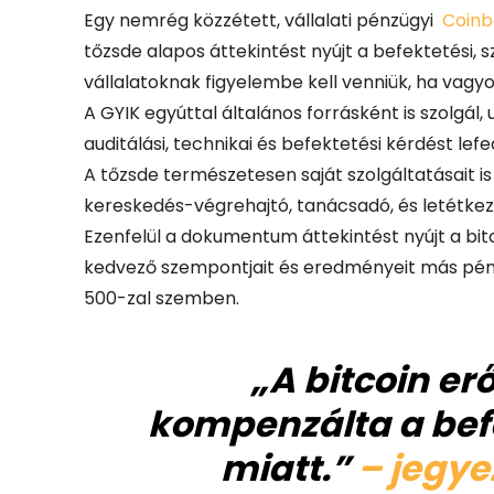
Egy nemrég közzétett, vállalati pénzügyi
Coinb
tőzsde alapos áttekintést nyújt a befektetési, 
vállalatoknak figyelembe kell venniük, ha vagy
A GYIK egyúttal általános forrásként is szolgál,
auditálási, technikai és befektetési kérdést le
A tőzsde természetesen saját szolgáltatásait is
kereskedés-végrehajtó, tanácsadó, és letétkez
Ezenfelül a dokumentum áttekintést nyújt a bi
kedvező szempontjait és eredményeit más pénzü
500-zal szemben.
„A bitcoin er
kompenzálta a befe
miatt.”
– jegye