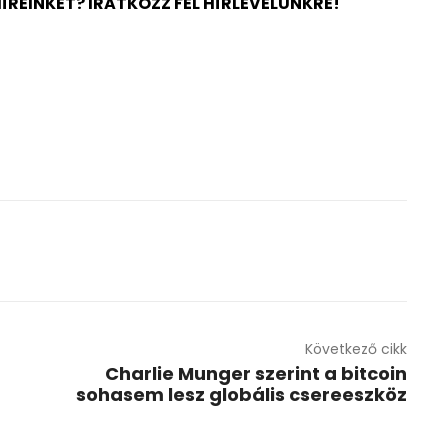
ÍREINKET? IRATKOZZ FEL HÍRLEVELÜNKRE!
Következő cikk
Charlie Munger szerint a bitcoin
sohasem lesz globális csereeszköz