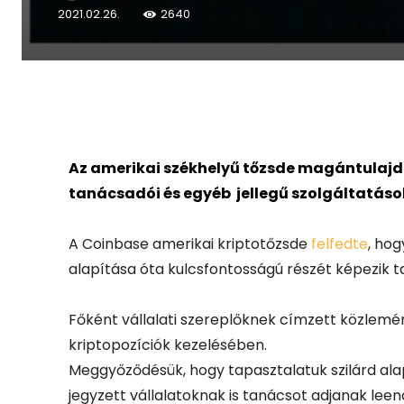
2021.02.26.
2640
Facebook
X
Az amerikai székhelyű tőzsde magántulajdo
tanácsadói és egyéb jellegű szolgáltatáso
A Coinbase amerikai kriptotőzsde
felfedte
, hog
alapítása óta kulcsfontosságú részét képezik t
Főként vállalati szereplőknek címzett közlemén
kriptopozíciók kezelésében.
Meggyőződésük, hogy tapasztalatuk szilárd al
jegyzett vállalatoknak is tanácsot adjanak leen