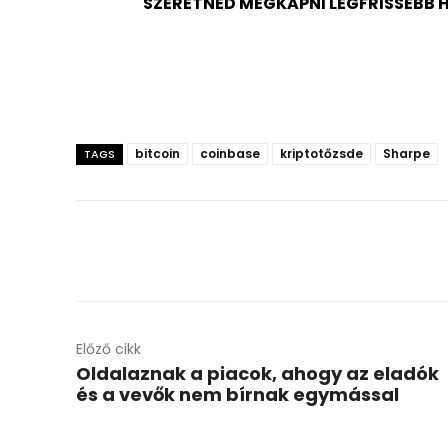
SZERETNÉD MEGKAPNI LEGFRISSEBB H
bitcoin
coinbase
kriptotőzsde
Sharpe
TAGS
Előző cikk
Oldalaznak a piacok, ahogy az eladók
és a vevők nem bírnak egymással