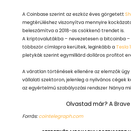
A Coinbase szerint az eszköz éves görgetett
Sh
megtérüléshez viszonyítva mennyire kockázatos 
beleszámítva a 2018-as csökkenő trendet is.
A kriptovalutákba – nevezetesen a bitcoinba – 
többször címlapra kerültek, leginkább a
Tesla 1
pletykák szerint egymilliárd dolláros profitot
A váratlan történések ellenére az elemzők úgy 
vállalati szektoron, jelenleg a nyilvános cége
az egyértelmű szabályozási rendszer hiánya mi
Olvastad már?
A Brave
Forrás:
cointelegraph.com