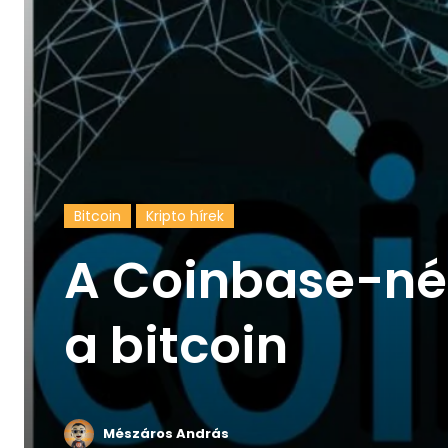
Bitcoin
Kripto hírek
A Coinbase-nél
a bitcoin
Mészáros András