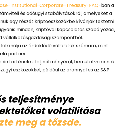
ase-Institutional-Corporate-Treasury-FAQ
-ban a
számviteli és adóügyi szabályzásokról, amelyeket a
onuk egy részét kriptoeszközökbe kívánják fektetni.
 ugyanis minden, kriptóval kapcsolatos szabályozási,
fed vállalkozásgazdasági szempontból.
 felkínálja az érdeklődő vállalatok számára, mint
elő partner.
tcoin történelmi teljesítményéről, bemutatva annak
gyi eszközökkel, például az arannyal és az S&P
ős teljesítménye
ktetőket volatilitása
zte meg a tőzsde.