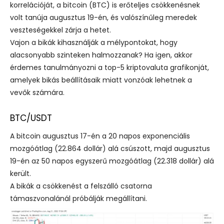
korrelációját, a bitcoin (BTC) is erőteljes csökkenésnek
volt tanúja augusztus 19-én, és valószínűleg meredek
veszteségekkel zárja a hetet.
Vajon a bikák kihasználják a mélypontokat, hogy
alacsonyabb szinteken halmozzanak? Ha igen, akkor
érdemes tanulmányozni a top-5 kriptovaluta grafikonját,
amelyek bikás beállításaik miatt vonzóak lehetnek a
vevők számára.
BTC/USDT
A bitcoin augusztus 17-én a 20 napos exponenciális
mozgóátlag (22.864 dollár) alá csúszott, majd augusztus
19-én az 50 napos egyszerű mozgóátlag (22.318 dollár) alá
került.
A bikák a csökkenést a felszálló csatorna
támaszvonalánál próbálják megállítani.