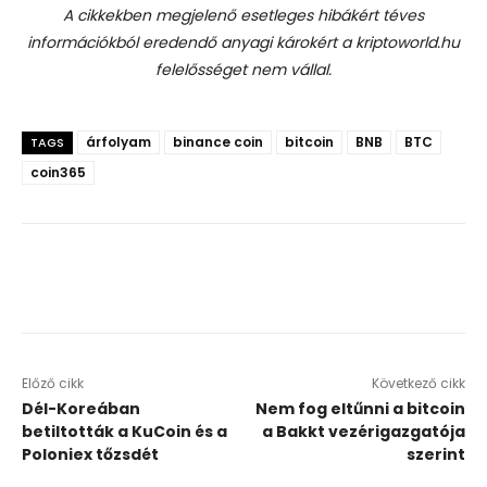
A cikkekben megjelenő esetleges hibákért téves
információkból eredendő anyagi károkért a kriptoworld.hu
felelősséget nem vállal.
árfolyam
binance coin
bitcoin
BNB
BTC
TAGS
coin365
Előző cikk
Következő cikk
Dél-Koreában
Nem fog eltűnni a bitcoin
betiltották a KuCoin és a
a Bakkt vezérigazgatója
Poloniex tőzsdét
szerint