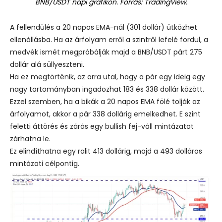
BNB/USDT napi grafikon. Forrás: TradingView.
A fellendülés a 20 napos EMA-nál (301 dollár) ütközhet
ellenállásba. Ha az árfolyam erről a szintről lefelé fordul, a
medvék ismét megpróbálják majd a BNB/USDT párt 275
dollár alá süllyeszteni.
Ha ez megtörténik, az arra utal, hogy a pár egy ideig egy
nagy tartományban ingadozhat 183 és 338 dollár között.
Ezzel szemben, ha a bikák a 20 napos EMA fölé tolják az
árfolyamot, akkor a pár 338 dollárig emelkedhet. E szint
feletti áttörés és zárás egy bullish fej-váll mintázatot
zárhatna le.
Ez elindíthatna egy ralit 413 dollárig, majd a 493 dolláros
mintázati célpontig.