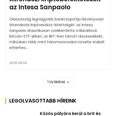
az Intesa Sanpaolo
Olaszország legnagyobb bankcsoportja látványosan
átrendezte kriptoeszköz-kitettségét: az Intesa
Sanpaolo drasztikusan csökkentette a BlackRock
bitcoin-ETF-jében, az IBIT-ben tartott részesedését,
miközben több mint háromszorosára növelte stakelt
etherhez...
2026.08.06.
TOVÁBBIAK
LEGOLVASOTTABB HÍREINK
Közös pályára kerül a brit és