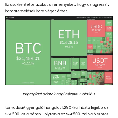
Ez csökkentette azokat a reményeket, hogy az agresszív
kamatemelések kora véget érhet.
Kriptopiaci adatok napi nézete. Coin360.
támadásiA gyengülő hangulat 1,29%-kal húzta lejjebb az
S&P500-at a héten. Folytatva az S&P500-zal való szoros