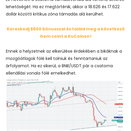
lehetőségét. Ha ez megtörténik, akkor a 18.626 és 17.622
dollár közötti kritikus zóna támadás alá kerülhet.
Kereskedj $500 bónusszal és találd meg a következő
Gem coint a KuCoinon!
Ennek a helyzetnek az elkerülése érdekében a bikáknak a
mozgóátlagok fölé kell tolniuk és fenntartaniuk az
árfolyamot. Ha ez sikerül, a BNB/USDT pár a csatorna
ellenállási vonala fölé emelkedhet.