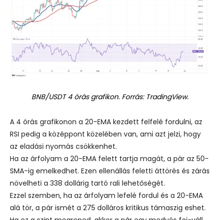
BNB/USDT 4 órás grafikon. Forrás: TradingView.
A 4 órás grafikonon a 20-EMA kezdett felfelé fordulni, az
RSI pedig a középpont közelében van, ami azt jelzi, hogy
az eladási nyomás csökkenhet.
Ha az árfolyam a 20-EMA felett tartja magát, a pár az 50-
SMA-ig emelkedhet. Ezen ellenállás feletti áttörés és zárás
növelheti a 338 dollárig tartó rali lehetőségét.
Ezzel szemben, ha az árfolyam lefelé fordul és a 20-EMA
alá tör, a pár ismét a 275 dolláros kritikus támaszig eshet.
Ha ez a szint megreped, akkor a pár egy medvés fej-váll