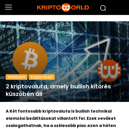
Árfolyam
Kripto hírek
2 kriptovaluta, amely bullish kitörés
küszöbén áll
A Két fontosabb kriptovaluta is bullish technikai
elemzési beállításokat villantott fel. Ezek vevőket
csalogathatnak, ha a szélesebb piac ezen a héten