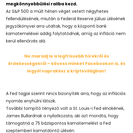
megkönnyebbülési raliba kezd.
Az S&P 500 a múlt héten véget vetett négyhetes
fellendülésének, miután a Federal Reserve júliusi ülésének
jegyzőkönyvei arra utaltak, hogy a központi bank
kamatemelései addig folytatódnak, amíg az infláció nem
kerül ellenőrzés alá.
Ne maradj le a legfrissebb hírekről és
érdekességekről – kövess minket Facebookon is, és
legyél naprakész a kriptovilágban!
A Fed tagjai szerint nincs bizonyíték arra, hogy az inflációs
nyomás enyhülni látszik.
További tompító tényező volt a St. Louis-i Fed elnökének,
James Bullardnak a nyilatkozata, aki azt mondta, hogy
támogatná a 75 bázispontos kamatemelést a Fed
szeptemberi kamatdöntő ülésén.