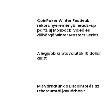
CoinPoker Winter Festival:
rekordnyereményű heads-up
parti, új Mosböck-videó és
dübörgő Winter Masters Series
A legjobb kriptovaluták 10 dollár
alatt
Mit várhatunk a Bitcointól és az
Ethereumtól januárban?