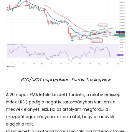
BTC/USDT napi grafikon. Forrás: TradingView.
A 20 napos EMA lefelé kezdett fordulni, a relatív erősség
index (RSI) pedig a negatív tartományban van, ami a
medvék előnyét jelzi. Ha az árfolyam megfordul a
mozgóátlagok irányába, az arra utal, hogy a medvék
eladják a ralit.
Ez növelheti a csatorna támaszvonala alá történő áttörés