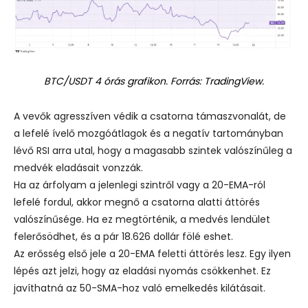
BTC/USDT 4 órás grafikon. Forrás: TradingView.
A vevők agresszíven védik a csatorna támaszvonalát, de
a lefelé ívelő mozgóátlagok és a negatív tartományban
lévő RSI arra utal, hogy a magasabb szintek valószínűleg a
medvék eladásait vonzzák.
Ha az árfolyam a jelenlegi szintről vagy a 20-EMA-ról
lefelé fordul, akkor megnő a csatorna alatti áttörés
valószínűsége. Ha ez megtörténik, a medvés lendület
felerősödhet, és a pár 18.626 dollár fölé eshet.
Az erősség első jele a 20-EMA feletti áttörés lesz. Egy ilyen
lépés azt jelzi, hogy az eladási nyomás csökkenhet. Ez
javíthatná az 50-SMA-hoz való emelkedés kilátásait.