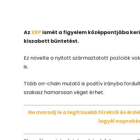
Facebook
X
Az
XRP
ismét a figyelem középpontjába kerü
kiszabott büntetést.
Ez növelte a nyitott származtatott pozíciók vo
is.
Több on-chain mutató is pozitív irányba fordult.
szakasz hamarosan véget érhet.
Ne maradj le a legfrissebb hírekről és ér
legyél naprakés