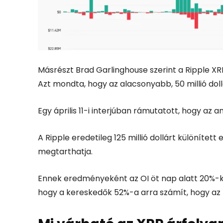
Másrészt Brad Garlinghouse szerint a Ripple XRP
Azt mondta, hogy az alacsonyabb, 50 millió dol
Egy április 11-i interjúban rámutatott, hogy az am
A Ripple eredetileg 125 millió dollárt különítet
megtarthatja.
Ennek eredményeként az OI öt nap alatt 20%-kal 
hogy a kereskedők 52%-a arra számít, hogy az