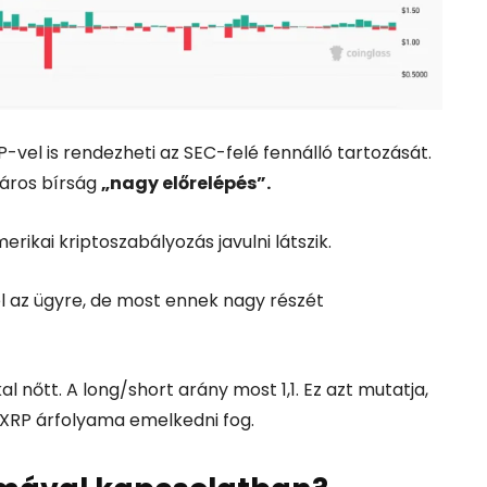
-vel is rendezheti az SEC-felé fennálló tartozását.
láros bírság
„nagy előrelépés”.
erikai kriptoszabályozás javulni látszik.
t el az ügyre, de most ennek nagy részét
nőtt. A long/short arány most 1,1. Ez azt mutatja,
 XRP árfolyama emelkedni fog.