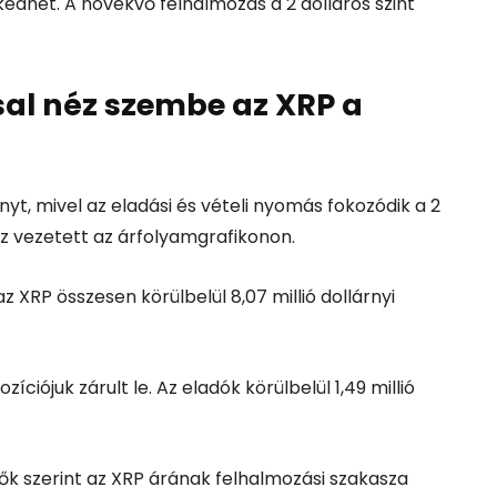
edhet. A növekvő felhalmozás a 2 dolláros szint
ssal néz szembe az XRP a
yt, mivel az eladási és vételi nyomás fokozódik a 2
hoz vezetett az árfolyamgrafikonon.
z XRP összesen körülbelül 8,07 millió dollárnyi
zíciójuk zárult le. Az eladók körülbelül 1,49 millió
ők szerint az XRP árának felhalmozási szakasza