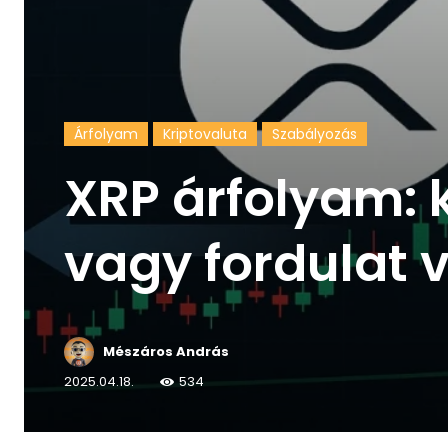
Árfolyam
Kriptovaluta
Szabályozás
XRP árfolyam: 
vagy fordulat 
Mészáros András
2025.04.18.
534