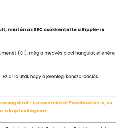
lt, miután az SEC csökkentette a Ripple-re
lumenét (OI), még a medvés piaci hangulat ellenére
 Ez arra utal, hogy a jelenlegi konszolidációs
dekességekről – kövess minket Facebookon is, és
z a kriptovilágban!