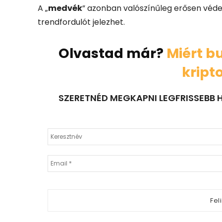
A „
medvék
” azonban valószínűleg erősen védeni
trendfordulót jelezhet.
Olvastad már?
Miért bu
kript
SZERETNÉD MEGKAPNI LEGFRISSEBB H