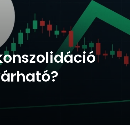
konszolidáció
várható?