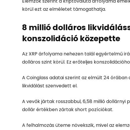
Elemzők szerint a kriptovaluta árfolyama emelk
körül ezt az elméletet támogathatja.
8 millió dolláros likvidálá
konszolidáció közepette
Az XRP árfolyama nehezen talál egyértelmű irán
dolláros szint körül. Ez erőteljes konszolidáció
A Coinglass adatai szerint az elmúlt 24 órában a
likvidálást szenvedett el.
A vevők jártak rosszabbul, 6,58 millió dollárnyi po
dollár értékben zártak short pozíciókat.
A felhalmozás üteme növekszik, mivel az elemz