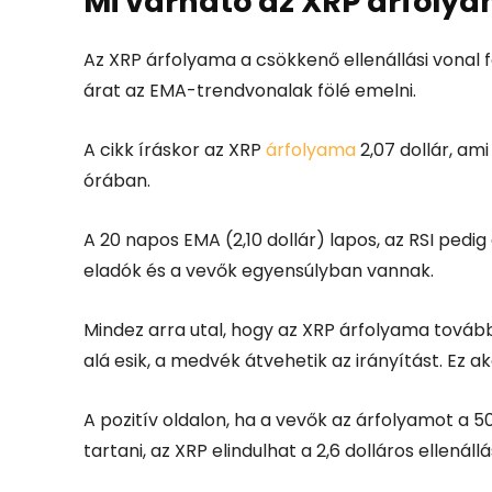
Mi várható az XRP árfoly
Az XRP árfolyama a csökkenő ellenállási vonal
árat az EMA-trendvonalak fölé emelni.
A cikk íráskor az XRP
árfolyama
2,07 dollár, am
órában.
A 20 napos EMA (2,10 dollár) lapos, az RSI pedig 
eladók és a vevők egyensúlyban vannak.
Mindez arra utal, hogy az XRP árfolyama tovább
alá esik, a medvék átvehetik az irányítást. Ez aká
A pozitív oldalon, ha a vevők az árfolyamot a 5
tartani, az XRP elindulhat a 2,6 dolláros ellenállás