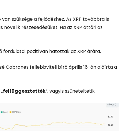
e van szüksége a fejlődéshez. Az XRP továbbra is
 is növelik részesedésüket. Ha az XRP áttöri az
 fordulatai pozitívan hatottak az XRP árára.
é Cabranes fellebbviteli bíró április 16-án aláírta a
 „
felfüggesztették
”, vagyis szüneteltetik.