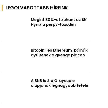
LEGOLVASOTTABB HÍREINK
Megint 30%-ot zuhant az SK
Hynix a perps-tőzsdén
Bitcoin- és Ethereum-bálnák
gyűjtenek a gyenge piacon
A BNB lett a Grayscale
alapjának legnagyobb tétele