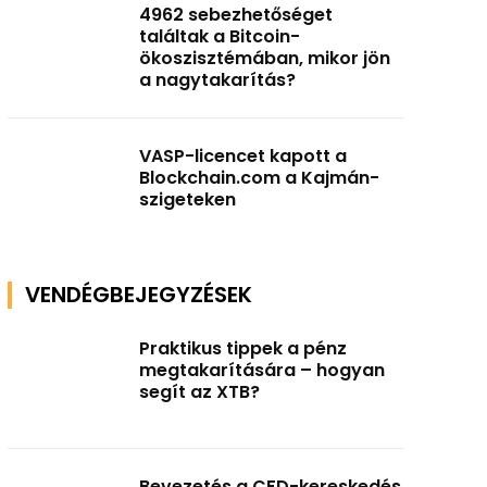
4962 sebezhetőséget
találtak a Bitcoin-
ökoszisztémában, mikor jön
a nagytakarítás?
VASP-licencet kapott a
Blockchain.com a Kajmán-
szigeteken
VENDÉGBEJEGYZÉSEK
Praktikus tippek a pénz
megtakarítására – hogyan
segít az XTB?
Bevezetés a CFD-kereskedés