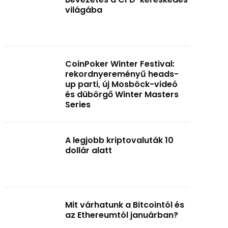
világába
CoinPoker Winter Festival:
rekordnyereményű heads-
up parti, új Mosböck-videó
és dübörgő Winter Masters
Series
A legjobb kriptovaluták 10
dollár alatt
Mit várhatunk a Bitcointól és
az Ethereumtól januárban?