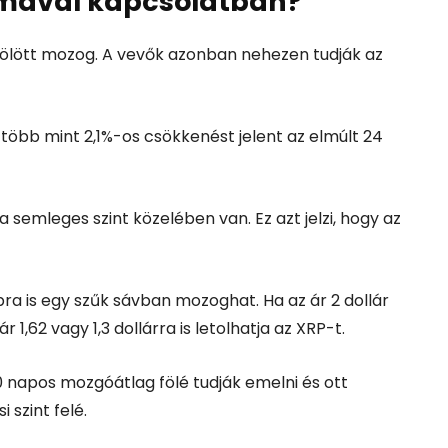
amával kapcsolatban?
 fölött mozog. A vevők azonban nehezen tudják az
i több mint 2,1%-os csökkenést jelent az elmúlt 24
a semleges szint közelében van. Ez azt jelzi, hogy az
ra is egy szűk sávban mozoghat. Ha az ár 2 dollár
r 1,62 vagy 1,3 dollárra is letolhatja az XRP-t.
0 napos mozgóátlag fölé tudják emelni és ott
i szint felé.