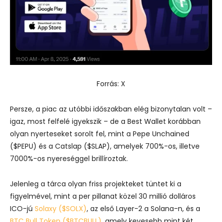
Forrás: X
Persze, a piac az utóbbi időszakban elég bizonytalan volt –
igaz, most felfelé igyekszik – de a Best Wallet korábban
olyan nyerteseket sorolt fel, mint a Pepe Unchained
($PEPU) és a Catslap ($SLAP), amelyek 700%-os, illetve
7000%-os nyereséggel brillíroztak.
Jelenleg a tárca olyan friss projekteket tüntet ki a
figyelmével, mint a per pillanat közel 30 millió dolláros
ICO-jú
Solaxy ($SOLX)
, az első Layer-2 a Solana-n, és a
BTC Bull Token ($BTCBULL)
, amely kevesebb mint két