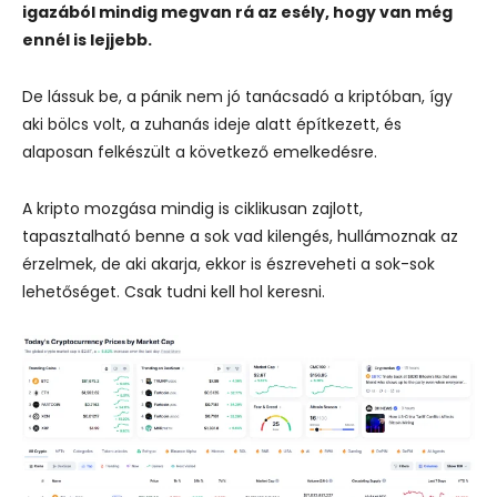
igazából mindig megvan rá az esély, hogy van még
ennél is lejjebb.
De lássuk be, a pánik nem jó tanácsadó a kriptóban, így
aki bölcs volt, a zuhanás ideje alatt építkezett, és
alaposan felkészült a következő emelkedésre.
A kripto mozgása mindig is ciklikusan zajlott,
tapasztalható benne a sok vad kilengés, hullámoznak az
érzelmek, de aki akarja, ekkor is észreveheti a sok-sok
lehetőséget. Csak tudni kell hol keresni.