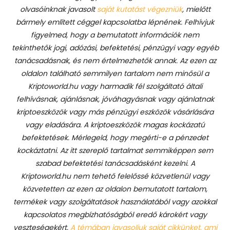
olvasóinknak javasolt
saját kutatást végezniük
, mielőtt
bármely említett céggel kapcsolatba lépnének. Felhívjuk
figyelmed, hogy a bemutatott információk nem
tekinthetők jogi, adózási, befektetési, pénzügyi vagy egyéb
tanácsadásnak, és nem értelmezhetők annak. Az ezen az
oldalon található semmilyen tartalom nem minősül a
Kriptoworld.hu vagy harmadik fél szolgáltató általi
felhívásnak, ajánlásnak, jóváhagyásnak vagy ajánlatnak
kriptoeszközök vagy más pénzügyi eszközök vásárlására
vagy eladására. A kriptoeszközök magas kockázatú
befektetések. Mérlegeld, hogy megérti-e a pénzedet
kockáztatni. Az itt szereplő tartalmat semmiképpen sem
szabad befektetési tanácsadásként kezelni. A
Kriptoworld.hu nem tehető felelőssé közvetlenül vagy
közvetetten az ezen az oldalon bemutatott tartalom,
termékek vagy szolgáltatások használatából vagy azokkal
kapcsolatos megbízhatóságból eredő károkért vagy
veszteségekért.
A témában javasoljuk saját cikkünket, ami