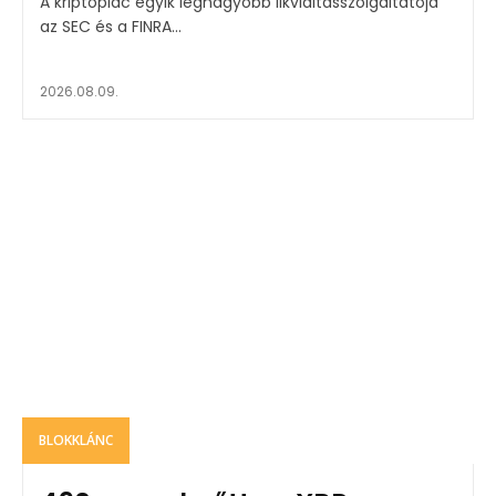
A kriptópiac egyik legnagyobb likviditásszolgáltatója
az SEC és a FINRA...
2026.08.09.
BLOKKLÁNC