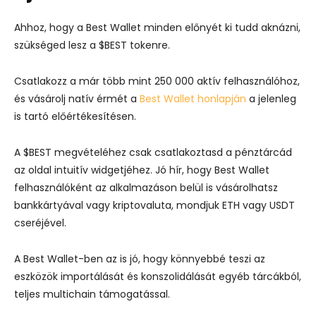
Ahhoz, hogy a Best Wallet minden előnyét ki tudd aknázni,
szükséged lesz a $BEST tokenre.
Csatlakozz a már több mint 250 000 aktív felhasználóhoz,
és vásárolj natív érmét a
Best Wallet honlapján
a jelenleg
is tartó előértékesítésen.
A $BEST megvételéhez csak csatlakoztasd a pénztárcád
az oldal intuitív widgetjéhez. Jó hír, hogy Best Wallet
felhasználóként az alkalmazáson belül is vásárolhatsz
bankkártyával vagy kriptovaluta, mondjuk ETH vagy USDT
cseréjével.
A Best Wallet-ben az is jó, hogy könnyebbé teszi az
eszközök importálását és konszolidálását egyéb tárcákból,
teljes multichain támogatással.