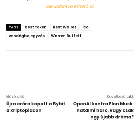
ide kattintva érhető el.
best token
Best Wallet
ico
TAGS
vendégbejegyzés
Warren Buffett
Előző cikk
Következő cikk
Újra erőre kapott a Bybit
OpenAI kontra Elon Musk:
a kriptopiacon
hatalmi harc, vagy csak
egy újabb dráma?