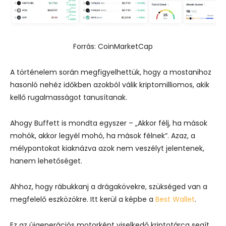
Forrás: CoinMarketCap
A történelem során megfigyelhettük, hogy a mostanihoz
hasonló nehéz időkben azokból válik kriptomilliomos, akik
kellő rugalmasságot tanusítanak.
Ahogy Buffett is mondta egyszer – „Akkor félj, ha mások
mohók, akkor legyél mohó, ha mások félnek”. Azaz, a
mélypontokat kiaknázva azok nem veszélyt jelentenek,
hanem lehetőséget.
Ahhoz, hogy rábukkanj a drágakövekre, szükséged van a
megfelelő eszközökre. Itt kerül a képbe a
Best Wallet
.
Ez az újgenerációs motorként viselkedő kriptotárca segít