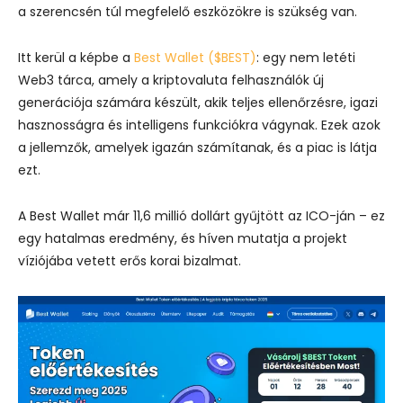
a szerencsén túl megfelelő eszközökre is szükség van.
Itt kerül a képbe a
Best Wallet ($BEST)
: egy nem letéti
Web3 tárca, amely a kriptovaluta felhasználók új
generációja számára készült, akik teljes ellenőrzésre, igazi
hasznosságra és intelligens funkciókra vágynak. Ezek azok
a jellemzők, amelyek igazán számítanak, és a piac is látja
ezt.
A Best Wallet már 11,6 millió dollárt gyűjtött az ICO-ján – ez
egy hatalmas eredmény, és híven mutatja a projekt
víziójába vetett erős korai bizalmat.