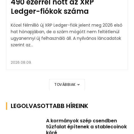
490 ezerrel nőtt az XRP
Ledger-fiókok száma
Közel félmillió új XRP Ledger-fiók jelent meg 2026 első
hat hónapjában, de a szám mögött nem feltétlenül
ugyanennyi új felhasználó áll. A nyilvános láncadatok
szerint az...
2026.08.09.
TOVÁBBIAK
LEGOLVASOTTABB HÍREINK
A kormányok szép csendben
tűzfalat építenek a stablecoinok
köré