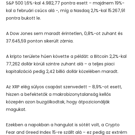
S&P 500 1,6%-kal 4.982,77 pontra esett – majdnem 19%-
kal a februári csúcs alá -, míg a Nasdaq 2,1%-kal 15.267,91
pontra bukott le.
A Dow Jones sem maradt érintetlen, 0,8%-ot zuhant és
37.645,59 ponton sikerült zárnia.
A kripto területe hűen követte a példát: a Bitcoin 2,2%-kal
77,262 dollár körüli szintre zuhant alá – a teljes piaci
kapitalizáció pedig 2,42 billió dollár közelében maradt.
Az XRP elég súlyos csapást szenvedett – 8,9%-ot esett,
hiszen a befektetők a makrobizonytalanság kellős
közepén azon buzgólkodtak, hogy átpozicionálják
magukat.
Ezekben a napokban a hangulat is sötét volt, a Crypto
Fear and Greed Index 15-re szállt alá – ez pedig az extrém