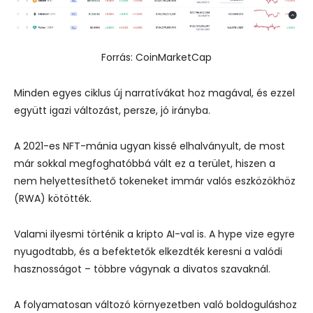
Forrás: CoinMarketCap
Minden egyes ciklus új narratívákat hoz magával, és ezzel
együtt igazi változást, persze, jó irányba.
A 2021-es NFT-mánia ugyan kissé elhalványult, de most
már sokkal megfoghatóbbá vált ez a terület, hiszen a
nem helyettesíthető tokeneket immár valós eszközökhöz
(RWA) kötötték.
Valami ilyesmi történik a kripto AI-val is. A hype vize egyre
nyugodtabb, és a befektetők elkezdték keresni a valódi
hasznosságot – többre vágynak a divatos szavaknál.
A folyamatosan változó környezetben való boldoguláshoz