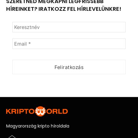
SZERETNÉD MEGKAPNI LEGFRISSEBB
HÍREINKET? IRATKOZZ FEL HÍRLEVELÜNKRE!
Magyarország kripto híroldala